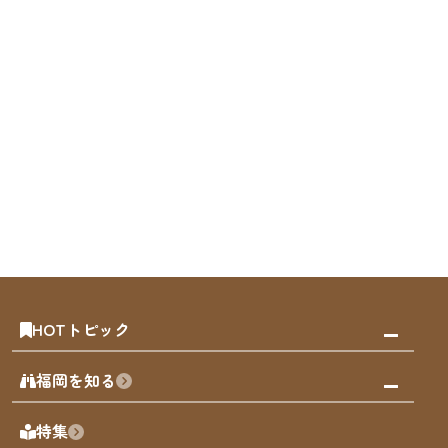
HOTトピック
みんなの旅行記
福岡を知る
天神エリア
福岡の見どころ
特集
博多旧市街