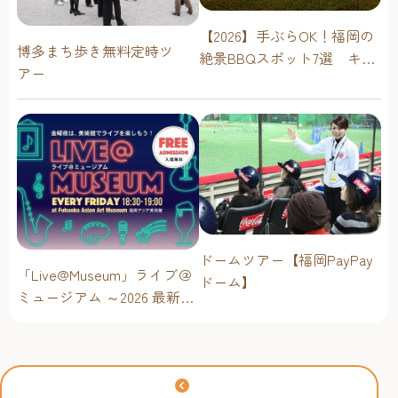
【2026】手ぶらOK！福岡の
博多まち歩き無料定時ツ
絶景BBQスポット7選 キャ
アー
ンプ場・海辺・公園で手軽
に楽しむ
ドームツアー【福岡PayPay
「Live@Museum」ライブ＠
ドーム】
ミュージアム ～2026 最新イ
ベントスケジュール！【福
岡アジア美術館】