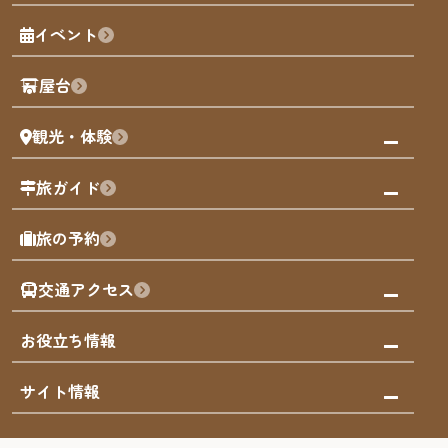
福岡の魅力
福岡城
イベント
観光カレンダー
歴史・文化
観光PR動画
屋台
まち歩き
観光・体験
福岡グルメ
福岡の祭り
観る・遊ぶ
旅ガイド
屋台
福岡を楽しむ
モデルコース
旅の予約
買う
福岡のアート
AIおまかせコース
体験
福岡のナイトタイム
交通アクセス
オリジナルプラン
泊まる
福岡の歴史・文化
みんなの旅行記
市内交通ガイド
お役立ち情報
サステナブルツーリズム
お得なチケット
福岡検定
お知らせ
サイト情報
よかなび音声ガイド
災害情報
まち歩き・体験プログラム掲載申込