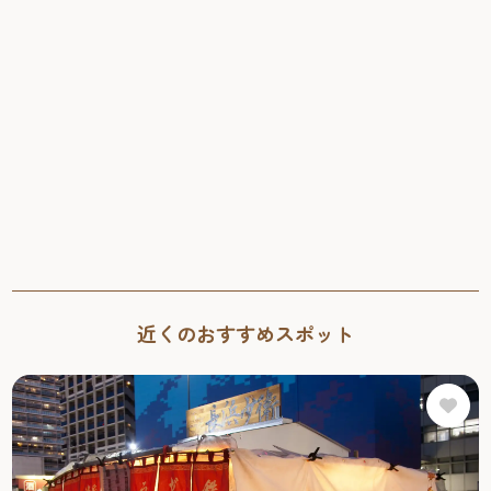
まの色彩で描いた作品の数々が並び、噴水や緑、光の反射
まで丁寧に再現された絵からは、その土地の空気が感じら
2026年8月11日（火曜日）～8月23日（日曜日）9時～18
れます。 今回の会場となる「旧福岡県公会堂貴賓館」は、
時（最終入館17時50分） ※8月17日（月曜日）は休館日
1910年、九州沖縄八県連合共進会の迎賓館として建てら
予約不要
れ、明治43年には皇族の宿泊所としても使われた歴史ある
建物です。急勾配の屋根や...
#アート
#ナイトタイム
近くのおすすめスポット