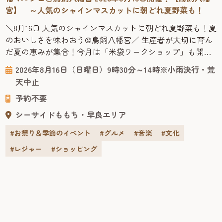
宮】 ～人気のシャインマスカットに朝どれ夏野菜も！
＼8月16日 人気のシャインマスカットに朝どれ夏野菜も！夏
のおいしさを味わおう@鳥飼八幡宮／ 生産者が大切に育ん
だ夏の恵みが集合！今月は「米袋ワークショップ」も開
催！ 8月も「第3日曜日」に福マルシェを開催します！8月16
2026年8月16日（日曜日）9時30分～14時※小雨決行・荒
日（日曜日）9時30分～14時、会場は鳥飼八幡宮 (中央区今
天中止
川 ※唐人町駅から徒歩7分、地行バス停から徒歩1分) です！
予約不要
夏本番！色鮮やかな夏野菜たちがすくすく育つ季節がや...
シーサイドももち・早良エリア
#お祭り＆季節のイベント
#グルメ
#音楽
#文化
#レジャー
#ショッピング