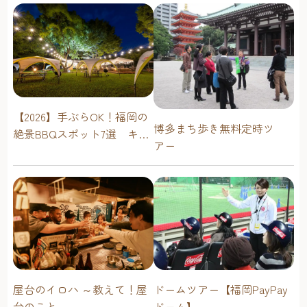
【2026】手ぶらOK！福岡の
博多まち歩き無料定時ツ
絶景BBQスポット7選 キャ
アー
ンプ場・海辺・公園で手軽
に楽しむ
屋台のイロハ ～教えて！屋
ドームツアー【福岡PayPay
台のこと～
ドーム】