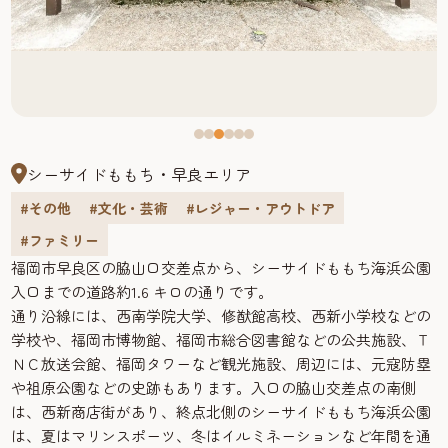
シーサイドももち・早良エリア
#その他
#文化・芸術
#レジャー・アウトドア
#ファミリー
福岡市早良区の脇山口交差点から、シーサイドももち海浜公園
入口までの道路約1.6 キロの通りです。
通り沿線には、西南学院大学、修猷館高校、西新小学校などの
学校や、福岡市博物館、福岡市総合図書館などの公共施設、Ｔ
ＮＣ放送会館、福岡タワーなど観光施設、周辺には、元寇防塁
や祖原公園などの史跡もあります。入口の脇山交差点の南側
は、西新商店街があり、終点北側のシーサイドももち海浜公園
は、夏はマリンスポーツ、冬はイルミネーションなど年間を通