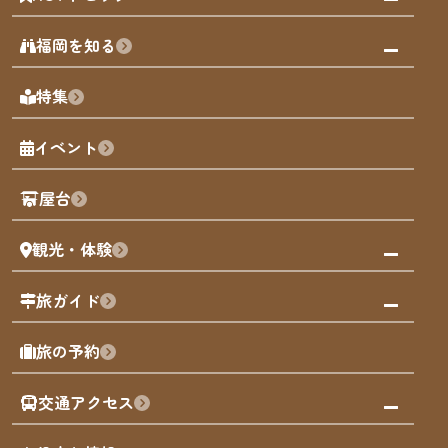
みんなの旅行記
福岡を知る
天神エリア
福岡の見どころ
特集
博多旧市街
福岡の魅力
福岡城
イベント
観光カレンダー
歴史・文化
観光PR動画
屋台
まち歩き
観光・体験
福岡グルメ
福岡の祭り
観る・遊ぶ
旅ガイド
屋台
福岡を楽しむ
モデルコース
旅の予約
買う
福岡のアート
AIおまかせコース
体験
福岡のナイトタイム
交通アクセス
オリジナルプラン
泊まる
福岡の歴史・文化
みんなの旅行記
市内交通ガイド