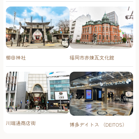
櫛田神社
福岡市赤煉瓦文化館
川端通商店街
博多デイトス （DEITOS）