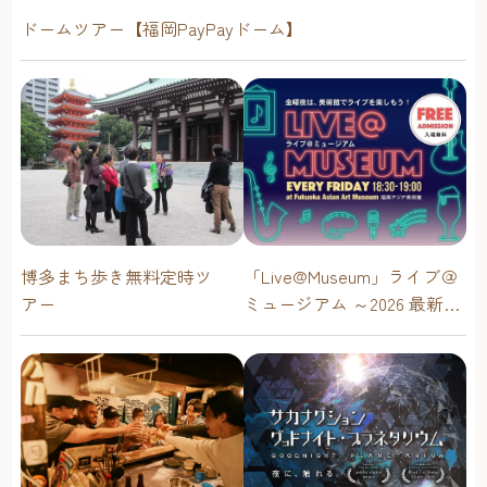
ドームツアー【福岡PayPayドーム】
博多まち歩き無料定時ツ
「Live@Museum」ライブ＠
アー
ミュージアム ～2026 最新イ
ベントスケジュール！【福
岡アジア美術館】