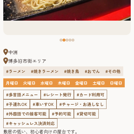
中洲
博多旧市街エリア
#ラーメン
#焼きラーメン
#焼き鳥
#おでん
#その他
月曜日
火曜日
水曜日
木曜日
金曜日
土曜日
日曜日
#多言語メニュー
#レシート発行
#カード利用可
#子連れOK
#車いすOK
#チャージ・お通しなし
#外国語での接客可能
#予約可能
#貸切可能
#キャッシュレス決済対応
敷居の低い、初心者向けの屋台です。