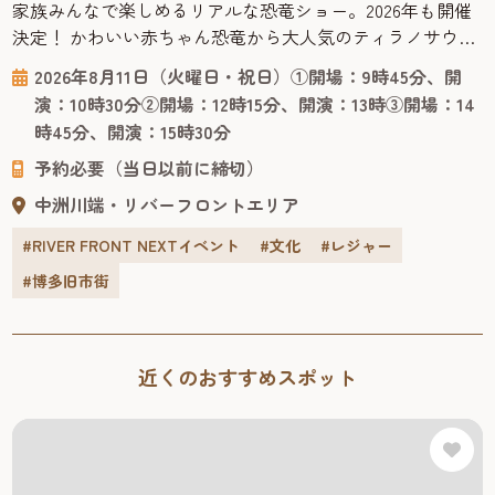
家族みんなで楽しめるリアルな恐竜ショー。2026年も開催
決定！ かわいい赤ちゃん恐竜から大人気のティラノサウル
スまで登場する、オーストラリアからやってきたリアル恐
2026年8月11日（火曜日・祝日）①開場：9時45分、開
竜ショー「恐竜パーク」は、恐竜が生きていた時代にタイ
演：10時30分②開場：12時15分、開演：13時③開場：14
ムスリップした感覚で楽しくスリリングに学べる、ファミ
時45分、開演：15時30分
リー向けのパフォーマンスショー。 客席で観るだけでな
予約必要（当日以前に締切）
く、ラッキーなお客様...
中洲川端・リバーフロントエリア
#RIVER FRONT NEXTイベント
#文化
#レジャー
#博多旧市街
近くのおすすめスポット