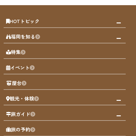
HOTトピック
みんなの旅行記
福岡を知る
天神エリア
福岡の見どころ
特集
博多旧市街
福岡の魅力
福岡城
イベント
観光カレンダー
歴史・文化
観光PR動画
屋台
まち歩き
観光・体験
福岡グルメ
福岡の祭り
観る・遊ぶ
旅ガイド
屋台
福岡を楽しむ
モデルコース
旅の予約
買う
福岡のアート