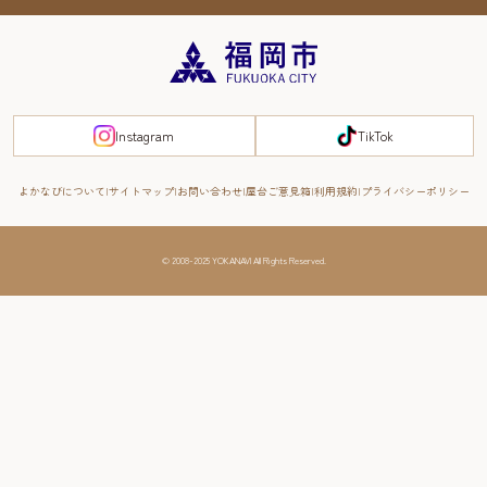
まち歩き・体験プログラム掲載申込
重要なお知らせ
福岡のエリア
お得なチケット
観光案内所一覧
エリアガイド
観光案内所一覧
緊急時の連絡先
博多旧市街
宿泊税
Instagram
TikTok
FUKUOKA EAST&WEST COAST
スマートトラベルガイド
福岡城・鴻臚館
よかなびについて
サイトマップ
お問い合わせ
屋台ご意見箱
利用規約
プライバシーポリシー
RIVER FRONT
周遊する
© 2008-2025 YOKANAVI All Rights Reserved.
福岡・北九州の旅