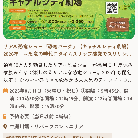
リアル恐竜ショー『恐竜パーク』【キャナルシティ劇場】
2026年 ～恐竜の時代にタイムスリップ感覚でスリリング
に学べる！
通算60万人を動員したリアル恐竜ショーが福岡に！ 夏休み
家族みんなで楽しめるリアルな恐竜ショー。2026年も開催
決定！ かわいい赤ちゃん恐竜から大人気のティラノサウル
スまで登場する、オーストラリアからやってきたリアル恐
2026年8月11日（火曜日・祝日）①開場：9時45分、開
竜ショー「恐竜パーク」は、恐竜が生きていた時代にタイ
演：10時30分②開場：12時15分、開演：13時③開場：14
ムスリップした感覚で楽しくスリリングに学べる、ファミ
時45分、開演：15時30分
リー向けのパフォーマンスショー。 客席で観るだけでな
予約必要（当日以前に締切）
く、ラッキーなお客様...
中洲川端・リバーフロントエリア
#RIVER FRONT NEXTイベント
#文化
#レジャー