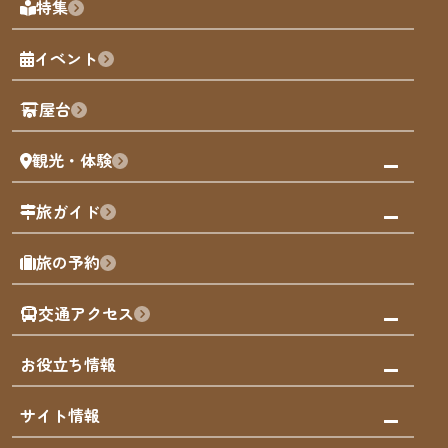
特集
博多旧市街
福岡の魅力
福岡城
イベント
観光カレンダー
歴史・文化
観光PR動画
屋台
まち歩き
観光・体験
福岡グルメ
福岡の祭り
観る・遊ぶ
旅ガイド
屋台
福岡を楽しむ
モデルコース
旅の予約
買う
福岡のアート
AIおまかせコース
体験
福岡のナイトタイム
交通アクセス
オリジナルプラン
泊まる
福岡の歴史・文化
みんなの旅行記
市内交通ガイド
お役立ち情報
サステナブルツーリズム
お得なチケット
福岡検定
お知らせ
サイト情報
よかなび音声ガイド
災害情報