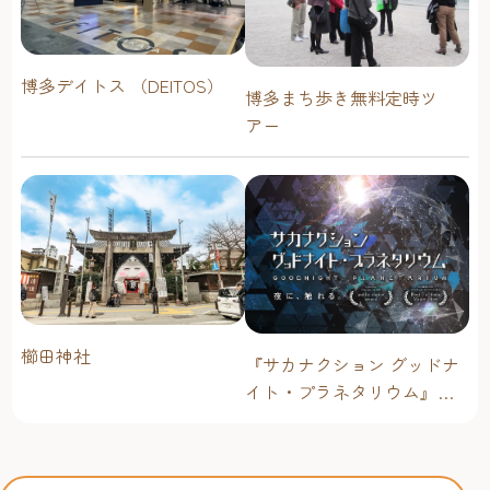
博多デイトス （DEITOS）
博多まち歩き無料定時ツ
アー
櫛田神社
『サカナクション グッドナ
イト・プラネタリウム』が
今年も上映決定！【福岡市
科学館 ドームシアター】
2026年