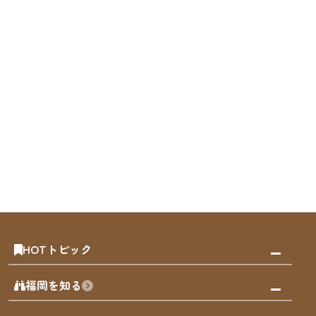
HOTトピック
みんなの旅行記
福岡を知る
天神エリア
福岡の見どころ