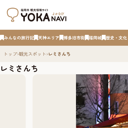
みんなの旅行記
天神エリア
博多旧市街
福岡城
歴史・文化
トップ
›
観光スポット
›
レミさんち
レミさんち