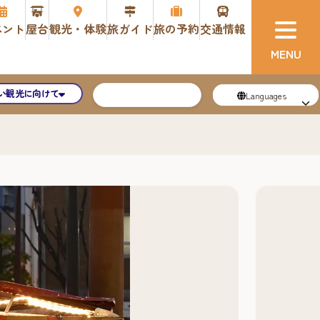
ベント
屋台
観光・体験
旅ガイド
旅の予約
交通情報
い観光に向けて
Languages