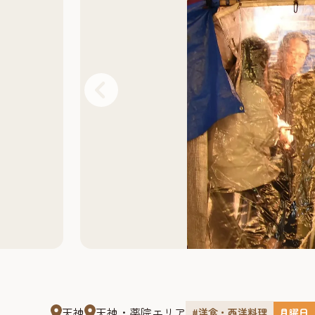
天神
天神・薬院エリア
#洋食・西洋料理
月曜日