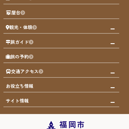
歴史・文化
観光PR動画
屋台
まち歩き
観光・体験
福岡グルメ
福岡の祭り
観る・遊ぶ
旅ガイド
屋台
福岡を楽しむ
モデルコース
旅の予約
買う
福岡のアート
AIおまかせコース
体験
福岡のナイトタイム
交通アクセス
オリジナルプラン
泊まる
福岡の歴史・文化
みんなの旅行記
市内交通ガイド
お役立ち情報
サステナブルツーリズム
お得なチケット
福岡検定
お知らせ
サイト情報
よかなび音声ガイド
災害情報
まち歩き・体験プログラム掲載申込
重要なお知らせ
福岡のエリア
お得なチケット
観光案内所一覧