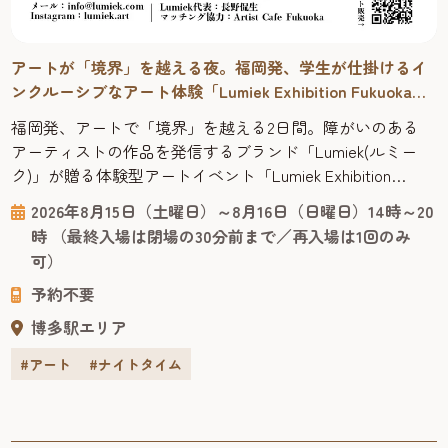
イ
「そうめん小屋 in ベイサイド」開催中！【ベイサイドプ
イス博多】 2026年
今年も登場！そうめん小屋 in ベイサイド。 300年の歴史
持つ手延べそうめんを特別なこだわりのあご出汁のめん
ゆで堪能！ ベイサイドの夏の名物イベントとして親しま
ている「そうめん小屋」が今年も登場。博多湾を望む絶
20
2026年7月1日（水曜日）～8月30日（日曜日）月曜日
大学
のロケーションで、300年の歴史を持つ三輪山本の手延
木曜日：11時～20時、金曜日・土曜日・日曜日・祝日
超
うめんと、本格的な流しそうめん体験をお楽しめます。 
日：11時～22時※ラストオーダーは閉店1時間前
場は、開放的な空間が人気の海側屋外施設「ベイサイド
予約不要
キャノピー」。...
博多駅エリア
#グルメ
#ショッピング
#ナイトタイム