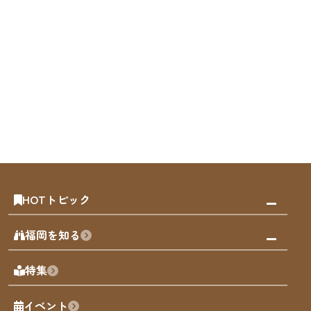
HOTトピック
みんなの旅行記
福岡を知る
天神エリア
福岡の見どころ
特集
博多旧市街
福岡の魅力
福岡城
イベント
観光カレンダー