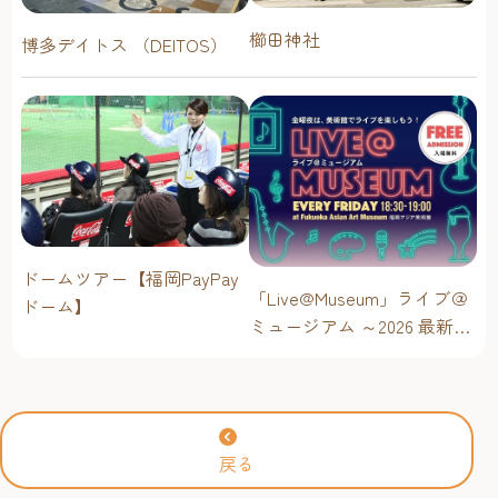
櫛田神社
博多デイトス （DEITOS）
ドームツアー【福岡PayPay
「Live@Museum」ライブ＠
ドーム】
ミュージアム ～2026 最新イ
ベントスケジュール！【福
岡アジア美術館】
戻る