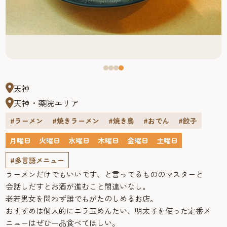
天神
天神・薬院エリア
#ラーメン
#焼きラーメン
#焼き鳥
#おでん
#餃子
月曜日
火曜日
水曜日
木曜日
金曜日
土曜日
#多言語メニュー
ラーメンだけでもいいです、と言ってるもののマスターと
会話しだすとお酒が進むこと間違いなし。
老若男女を問わず誰でもがたのしめるお店。
おすすめは個人的にニラ玉めんたい、明太子を使った定番メ
ニューはぜひ一品食べてほしい。