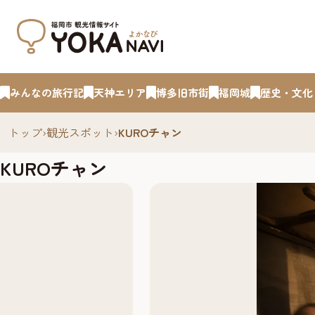
みんなの旅行記
天神エリア
博多旧市街
福岡城
歴史・文化
トップ
›
観光スポット
›
KUROチャン
KUROチャン