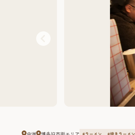
中洲
博多旧市街エリア
#ラーメン
#焼きラーメ