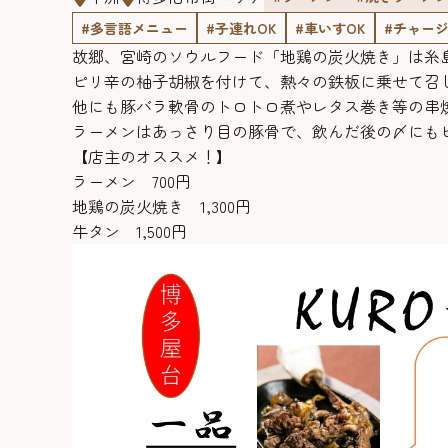
#多言語メニュー
#子連れOK
#車いすOK
#チャー
故郷、宮崎のソウルフード「地鶏の炭火焼き」は糸
ピリ辛の柚子胡椒を付けて、熱々の鉄板に乗せて召
他にも豚バラ軟骨のトロトロ煮やレタス巻き等の串
ラーメンはあっさり目の豚骨で、飲んだ後の〆にも
【店主のオススメ！】
ラーメン 700円
地鶏の炭火焼き 1,300円
牛タン 1,500円