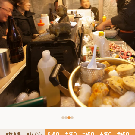
ン
#焼き鳥
#おでん
月曜日
火曜日
水曜日
木曜日
金曜日