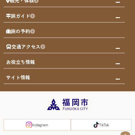
観光・体験
福岡グルメ
福岡の祭り
観る・遊ぶ
旅ガイド
屋台
福岡を楽しむ
モデルコース
旅の予約
買う
福岡のアート
AIおまかせコース
体験
福岡のナイトタイム
交通アクセス
オリジナルプラン
泊まる
福岡の歴史・文化
みんなの旅行記
市内交通ガイド
お役立ち情報
サステナブルツーリズム
お得なチケット
福岡検定
お知らせ
サイト情報
よかなび音声ガイド
災害情報
まち歩き・体験プログラム掲載申込
重要なお知らせ
福岡のエリア
お得なチケット
観光案内所一覧
エリアガイド
観光案内所一覧
緊急時の連絡先
博多旧市街
宿泊税
Instagram
TikTok
FUKUOKA EAST&WEST COAST
スマートトラベルガイド