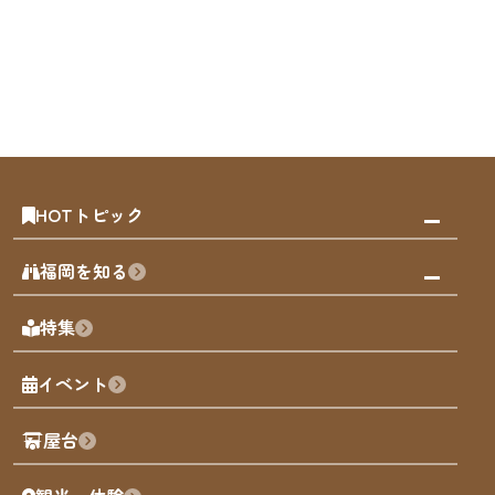
HOTトピック
みんなの旅行記
福岡を知る
天神エリア
福岡の見どころ
特集
博多旧市街
福岡の魅力
福岡城
イベント
観光カレンダー
歴史・文化
観光PR動画
屋台
まち歩き