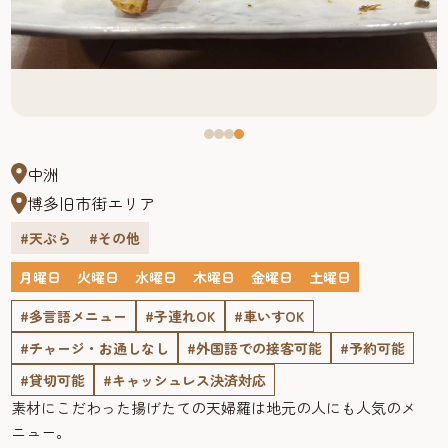
中洲
博多旧市街エリア
#天ぷら
#その他
月曜日
火曜日
水曜日
木曜日
金曜日
土曜日
#多言語メニュー
#子連れOK
#車いすOK
#チャージ・お通しなし
#外国語での接客可能
#予約可能
#貸切可能
#キャッシュレス決済対応
素材にこだわった揚げたての天婦羅は地元の人にも人気のメ
ニュー。