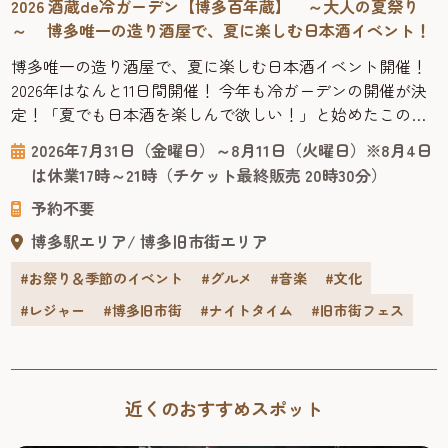
2026 酒蔵de冷ガーデン【博多百年蔵】 ～大人の夏祭り
～ 博多唯一の造り酒屋で、夏に楽しむ日本酒イベント！
博多唯一の造り酒屋で、夏に楽しむ日本酒イベント開催！
2026年はなんと11日間開催！ 今年も冷ガーデンの開催が決
定！「夏でも日本酒を楽しんで欲しい！」と始めたこの大
人の夏祭りも今年で10回目。2026年はなんと11日間にわたっ
2026年7月31日（金曜日）～8月11日（火曜日）※8月4日
て博多唯一の造り酒屋「博多百年蔵」を会場に、夏季限定
は休業17時～21時（チケット最終販売 20時30分）
イベント「酒蔵de冷ガーデン ～大人の夏祭り～」が開催さ
予約不要
れます。 7月31日～8月11日の11日間限定の、地酒・夏...
博多駅エリア
博多旧市街エリア
#お祭り＆季節のイベント
#グルメ
#音楽
#文化
#レジャー
#博多旧市街
#ナイトタイム
#旧市街フェス
近くのおすすめスポット