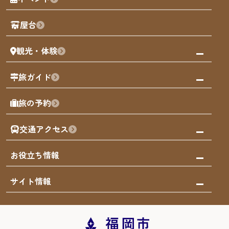
観光カレンダー
歴史・文化
観光PR動画
屋台
まち歩き
観光・体験
福岡グルメ
福岡の祭り
観る・遊ぶ
旅ガイド
屋台
福岡を楽しむ
モデルコース
旅の予約
買う
福岡のアート
AIおまかせコース
体験
福岡のナイトタイム
交通アクセス
オリジナルプラン
泊まる
福岡の歴史・文化
みんなの旅行記
市内交通ガイド
お役立ち情報
サステナブルツーリズム
お得なチケット
福岡検定
お知らせ
サイト情報
よかなび音声ガイド
災害情報
まち歩き・体験プログラム掲載申込
重要なお知らせ
福岡のエリア
お得なチケット
観光案内所一覧