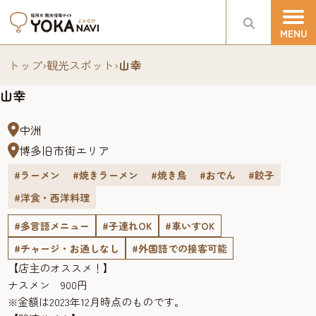
トップ
›
観光スポット
›
山幸
山幸
中洲
博多旧市街エリア
#ラーメン
#焼きラーメン
#焼き鳥
#おでん
#餃子
#洋食・西洋料理
#多言語メニュー
#子連れOK
#車いすOK
#チャージ・お通しなし
#外国語での接客可能
【店主のオススメ！】
ナスメン 900円
※金額は2023年12月時点のものです。