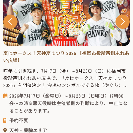
夏はホークス！天神夏まつり 2026 【福岡市役所西側ふれあ
い広場】
昨年に引き続き、7月17日（金）～8月23日（日）に福岡市
役所西側ふれあい広場で、「夏はホークス！天神夏まつり
2026」を開催決定！ 会場のシンボルである櫓（やぐら）は
ホークス仕様に装飾され、お気に入りの選手と写真撮影を
2026年7月17日（金曜日）～8月23日（日曜日）17時30
楽しめるフォトスポットとして会場を彩ります。さらに、
分〜22時※悪天候時は主催者側の判断により、中止にな
ホークス戦のナイター試合開催日にはパブリックビューイ
ることがあります。
ングを実施！ ■「夏はホークス！天神夏まつり2026」とは
予約不要
「天神...
天神・薬院エリア