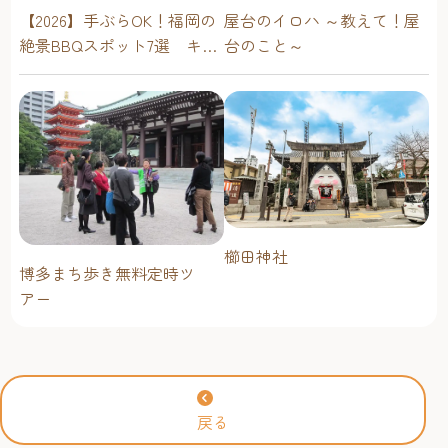
屋台のイロハ ～教えて！屋
【2026】手ぶらOK！福岡の
台のこと～
絶景BBQスポット7選 キャ
ンプ場・海辺・公園で手軽
に楽しむ
櫛田神社
博多まち歩き無料定時ツ
アー
戻る