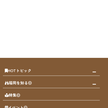
HOTトピック
みんなの旅行記
福岡を知る
天神エリア
福岡の見どころ
特集
博多旧市街
福岡の魅力
福岡城
イベント