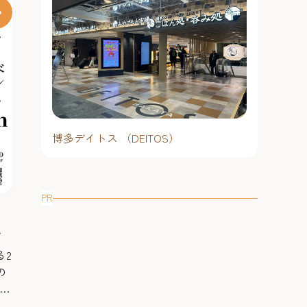
数多く実
EAN
開催しま
福岡造船『進水式』【福岡造船
く実施し
UJI」の船内
福岡工場】2026年 ～全長100m
しい内装や
を超える巨大な船体が、海面へ
博多デイトス （DEITOS）
目の前で繰り広げられるドラマチッ
スなど、
と滑り降りる瞬間を目撃！
11時～12
クな光景は必見！ 自重数千トンを超
とのでき
える船が海面へ滑り降りる豪快な進
海の上で
水式を見学できるイベント！ 全長
締切）
クルーズ
PR
進水時間： 2026年8月17日（火曜
トーベ
100mを超える巨大な船体が、海面へ
体感でき
日）12時30分（開場12時）※12時
と滑り降りる。「進水式」は、長い
きのも
回につ
30分に進水します。余裕を持って
建造期間を経て船が初めて海に浮か
術館】2
ますので、
ご来場をお願いします。
本展は
ぶ、造船所にとって最大の晴れ舞台
募できま
画、風
です。福岡造船では、この感動的な
予約不要
多方面
「船の誕生」の瞬間を一般公開して
大濠・六本松（福岡城・鴻臚館）
ト、トーベ