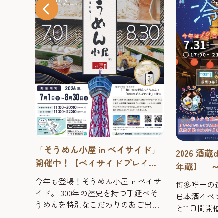
 ベイサイド」
ア
2026 酒蔵de冷ガーデン【博多百
ドプレイス
福
年蔵】 ～大人の夏祭り～ 博
ルー
多唯一の造り酒屋で、夏に楽し
屋 in ベイサ
福岡
博多唯一の造り酒屋で、夏に楽しむ
Exh
む日本酒イベント！
を持つ手延べそ
日間
日本酒イベント開催！ 2026年はなん
りのあご出汁
作品
と11日間開催！ 今年も冷ガーデンの
ベイサイドの夏
ミー