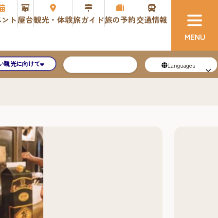
ベント
屋台
観光・体験
旅ガイド
旅の予約
交通情報
い観光に向けて
Languages