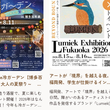
博多港発着クルーズを
施している「MITSUI OC
FUJI」の船内見学会を
博多港発着クルーズを数多
す！
ている「MITSUI OCEAN F
見学会を開催します。 美
ゆったりとした共有スペー
2026年9月9日（水曜日）
普段はなかなか立ち入るこ
時30分
ない船内を見学しながら、
予約必要（当日以前に
過ごす優雅な旅の雰囲気や
ートが「境界」を越える夜。
船ならではの魅力を間近で
博多駅エリア
岡発、学生が仕掛けるインク
る貴重な機会です。 申込1
シブなアート体験「Lumiek
#その他
き、2名まで申し込みでき
発、アートで「境界」を越える2
ご家族の方等も一緒にご応
ibition Fukuoka 2026」
。障がいのあるアーティストの
す。 是非この機会に...
を発信するブランド「Lumiek(ル
ク)」が贈る体験型アートイベン