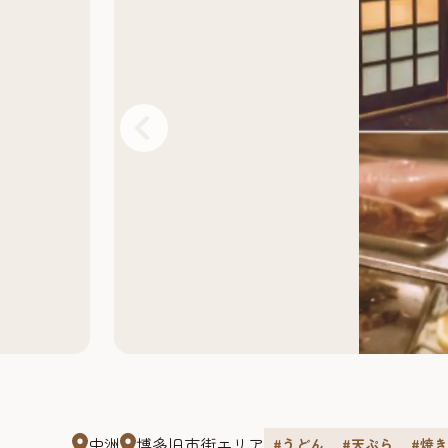
中洲
博多旧市街エリア
#うどん
#天ぷら
#焼