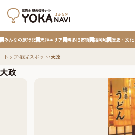
みんなの旅行記
天神エリア
博多旧市街
福岡城
歴史・文化
トップ
›
観光スポット
›
大政
大政