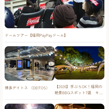
ドームツアー【福岡PayPayドーム】
【2026】手ぶらOK！福岡の
博多デイトス （DEITOS）
絶景BBQスポット7選 キャ
ンプ場・海辺・公園で手軽
に楽しむ