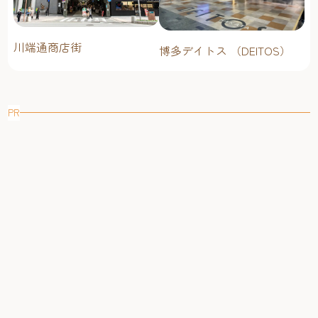
川端通商店街
博多デイトス （DEITOS）
PR