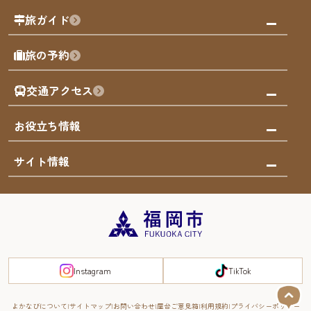
福岡の祭り
観る・遊ぶ
旅ガイド
屋台
福岡を楽しむ
モデルコース
旅の予約
買う
福岡のアート
AIおまかせコース
体験
福岡のナイトタイム
交通アクセス
オリジナルプラン
泊まる
福岡の歴史・文化
みんなの旅行記
市内交通ガイド
お役立ち情報
サステナブルツーリズム
お得なチケット
福岡検定
お知らせ
サイト情報
よかなび音声ガイド
災害情報
まち歩き・体験プログラム掲載申込
重要なお知らせ
福岡のエリア
お得なチケット
観光案内所一覧
エリアガイド
観光案内所一覧
緊急時の連絡先
博多旧市街
宿泊税
Instagram
TikTok
FUKUOKA EAST&WEST COAST
スマートトラベルガイド
福岡城・鴻臚館
よかなびについて
サイトマップ
お問い合わせ
屋台ご意見箱
利用規約
プライバシーポリシー