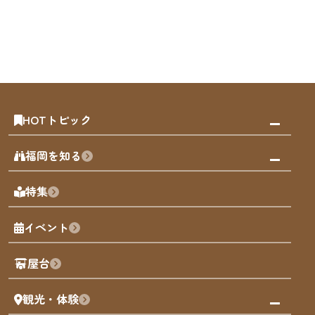
HOTトピック
みんなの旅行記
福岡を知る
天神エリア
福岡の見どころ
特集
博多旧市街
福岡の魅力
福岡城
イベント
観光カレンダー
歴史・文化
観光PR動画
屋台
まち歩き
観光・体験
福岡グルメ