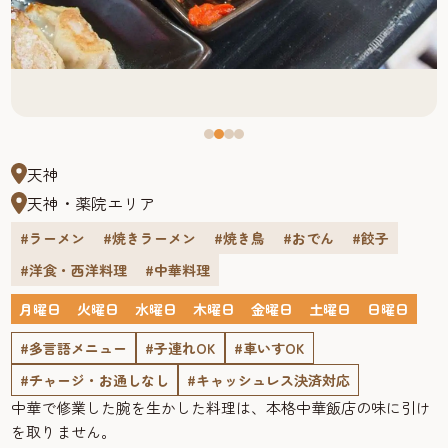
天神
天神・薬院エリア
#ラーメン
#焼きラーメン
#焼き鳥
#おでん
#餃子
#洋食・西洋料理
#中華料理
月曜日
火曜日
水曜日
木曜日
金曜日
土曜日
日曜日
#多言語メニュー
#子連れOK
#車いすOK
#チャージ・お通しなし
#キャッシュレス決済対応
中華で修業した腕を生かした料理は、本格中華飯店の味に引け
を取りません。