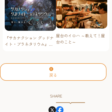
屋台のイロハ ～教えて！屋
『サカナクション グッドナ
台のこと～
イト・プラネタリウム』が
今年も上映決定！【福岡市
科学館 ドームシアター】
2026年
戻る
SHARE