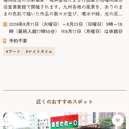
会堂貴賓館で開催されます。九州各地の風景を、ありのま
まの色彩で描いた作品の数々が並び、噴水や緑、光の反射
まで丁寧に再現された絵からは、その土地の空気が感じら
2026年8月11日（火曜日）～8月23日（日曜日）9時～18
れます。 今回の会場となる「旧福岡県公会堂貴賓館」は、
時（最終入館17時50分） ※8月17日（月曜日）は休館日
1910年、九州沖縄八県連合共進会の迎賓館として建てら
予約不要
れ、明治43年には皇族の宿泊所としても使われた歴史ある
建物です。急勾配の屋根や...
#アート
#ナイトタイム
近くのおすすめスポット