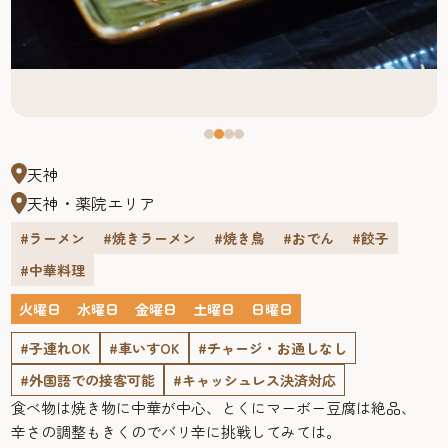
天神
天神・薬院エリア
#ラーメン
#焼きラーメン
#焼き鳥
#おでん
#餃子
#中華料理
火曜日
水曜日
金曜日
土曜日
日曜日
#子連れOK
#車いすOK
#チャージ・お通しなし
#外国語での接客可能
#キャッシュレス決済対応
食べ物は焼き物に中華が中心、とくにマーボー豆腐は絶品、
辛さの調整もきくのでバリ辛に挑戦してみては。