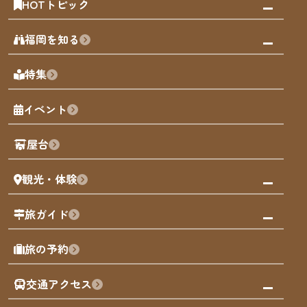
HOTトピック
みんなの旅行記
福岡を知る
天神エリア
福岡の見どころ
特集
博多旧市街
福岡の魅力
福岡城
イベント
観光カレンダー
歴史・文化
観光PR動画
屋台
まち歩き
観光・体験
福岡グルメ
福岡の祭り
観る・遊ぶ
旅ガイド
屋台
福岡を楽しむ
モデルコース
旅の予約
買う
福岡のアート
AIおまかせコース
体験
福岡のナイトタイム
交通アクセス
オリジナルプラン
泊まる
福岡の歴史・文化