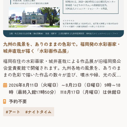
九州の風景を、ありのままの色彩で。福岡発の水彩画家・
城井直哉が描く「水彩画作品展」
福岡在住の水彩画家・城井直哉による作品展が旧福岡県公
会堂貴賓館で開催されます。九州各地の風景を、ありのま
まの色彩で描いた作品の数々が並び、噴水や緑、光の反射
まで丁寧に再現された絵からは、その土地の空気が感じら
2026年8月11日（火曜日）～8月23日（日曜日）9時～18
れます。 今回の会場となる「旧福岡県公会堂貴賓館」は、
時（最終入館17時50分） ※8月17日（月曜日）は休館日
1910年、九州沖縄八県連合共進会の迎賓館として建てら
予約不要
れ、明治43年には皇族の宿泊所としても使われた歴史ある
建物です。急勾配の屋根や...
#アート
#ナイトタイム