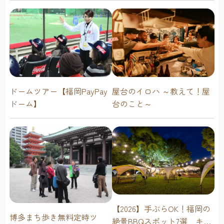
ドームツアー【福岡PayPay
屋台のイロハ ～教えて！屋
ドーム】
台のこと～
【2026】手ぶらOK！福岡の
博多まち歩き無料定時ツ
絶景BBQスポット7選 キャ