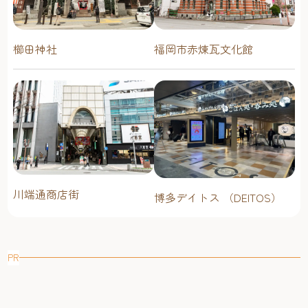
櫛田神社
福岡市赤煉瓦文化館
川端通商店街
博多デイトス （DEITOS）
PR