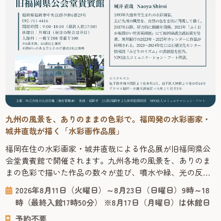
九州の風景を、ありのままの色彩で。福岡発の水彩画家・
城井直哉が描く「水彩画作品展」
福岡在住の水彩画家・城井直哉による作品展が旧福岡県公
会堂貴賓館で開催されます。九州各地の風景を、ありのま
まの色彩で描いた作品の数々が並び、噴水や緑、光の反射
まで丁寧に再現された絵からは、その土地の空気が感じら
2026年8月11日（火曜日）～8月23日（日曜日）9時～18
れます。 今回の会場となる「旧福岡県公会堂貴賓館」は、
時（最終入館17時50分） ※8月17日（月曜日）は休館日
1910年、九州沖縄八県連合共進会の迎賓館として建てら
予約不要
れ、明治43年には皇族の宿泊所としても使われた歴史ある