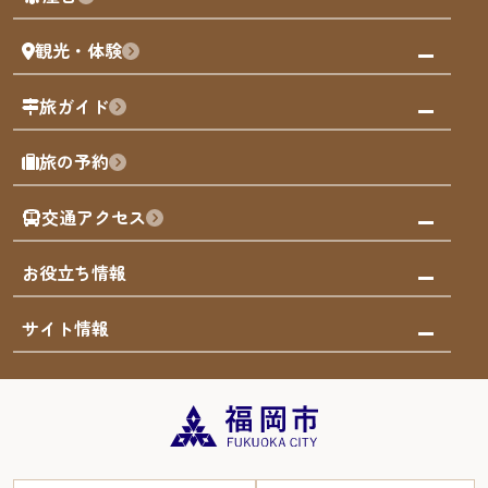
まち歩き
観光・体験
福岡グルメ
福岡の祭り
観る・遊ぶ
旅ガイド
屋台
福岡を楽しむ
モデルコース
旅の予約
買う
福岡のアート
AIおまかせコース
体験
福岡のナイトタイム
交通アクセス
オリジナルプラン
泊まる
福岡の歴史・文化
みんなの旅行記
市内交通ガイド
お役立ち情報
サステナブルツーリズム
お得なチケット
福岡検定
お知らせ
サイト情報
よかなび音声ガイド
災害情報
まち歩き・体験プログラム掲載申込
重要なお知らせ
福岡のエリア
お得なチケット
観光案内所一覧
エリアガイド
観光案内所一覧
緊急時の連絡先
博多旧市街