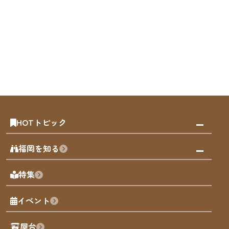
HOTトピック
みんなの旅行記
福岡を知る
天神エリア
福岡の見どころ
特集
博多旧市街
福岡の魅力
福岡城
イベント
観光カレンダー
歴史・文化
観光PR動画
屋台