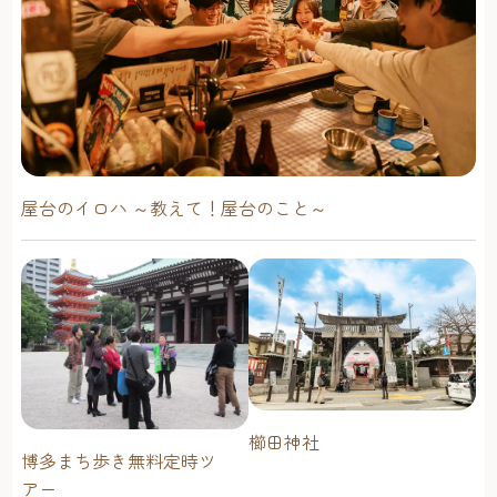
屋台のイロハ ～教えて！屋台のこと～
櫛田神社
博多まち歩き無料定時ツ
アー