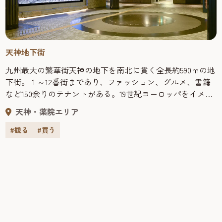
天神地下街
九州最大の繁華街天神の地下を南北に貫く全長約590ｍの地
下街。１～12番街まであり、ファッション、グルメ、書籍
など150余りのテナントがある。19世紀ヨーロッパをイメー
ジして造られ、石畳の床や唐草模様の天井などは、開業当
天神・薬院エリア
初から斬新でありながら落ち着いた雰囲気を効果的に演出
している。交通アクセスも地下鉄天神駅、天神南駅と直結
#観る
#買う
し、さらに西鉄福岡（天神）駅や西鉄天神バスセンターに
も通じる好環境を誇る。 無料Wi-Fiが利用できて便利。 ★
天神地下街の魅力をお伝えする映像が誕生しました！ぜひ
ご覧ください！★ 映像はこちら