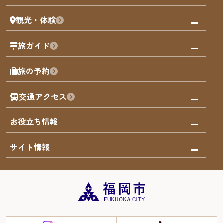
まち歩き
観光・体験
福岡グルメ
福岡の祭り
観る・遊ぶ
旅ガイド
屋台
福岡を楽しむ
モデルコース
旅の予約
買う
福岡のアート
AIおまかせコース
体験
福岡のナイトタイム
交通アクセス
オリジナルプラン
泊まる
福岡の歴史・文化
みんなの旅行記
市内交通ガイド
お役立ち情報
サステナブルツーリズム
お得なチケット
福岡検定
お知らせ
サイト情報
よかなび音声ガイド
災害情報
まち歩き・体験プログラム掲載申込
重要なお知らせ
福岡のエリア
お得なチケット
観光案内所一覧
エリアガイド
観光案内所一覧
緊急時の連絡先
博多旧市街