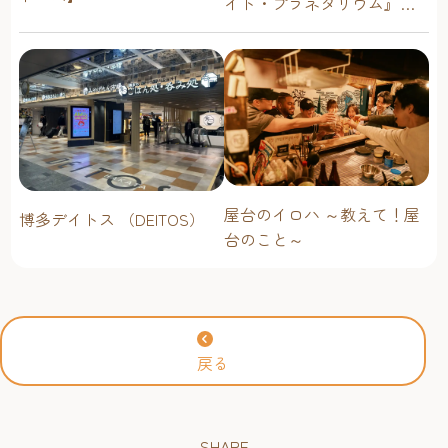
イト・プラネタリウム』が
今年も上映決定！【福岡市
科学館 ドームシアター】
2026年
屋台のイロハ ～教えて！屋
博多デイトス （DEITOS）
台のこと～
戻る
SHARE