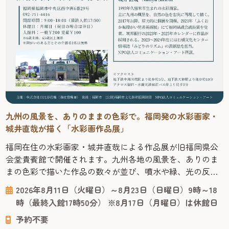
九州の風景を、ありのままの色彩で。福岡発の水彩画家・
城井直哉が描く「水彩画作品展」
福岡在住の水彩画家・城井直哉による作品展が旧福岡県公
会堂貴賓館で開催されます。九州各地の風景を、ありのま
まの色彩で描いた作品の数々が並び、噴水や緑、光の反射
まで丁寧に再現された絵からは、その土地の空気が感じら
2026年8月11日（火曜日）～8月23日（日曜日）9時～18
れます。 今回の会場となる「旧福岡県公会堂貴賓館」は、
時（最終入館17時50分） ※8月17日（月曜日）は休館日
1910年、九州沖縄八県連合共進会の迎賓館として建てら
予約不要
れ、明治43年には皇族の宿泊所としても使われた歴史ある