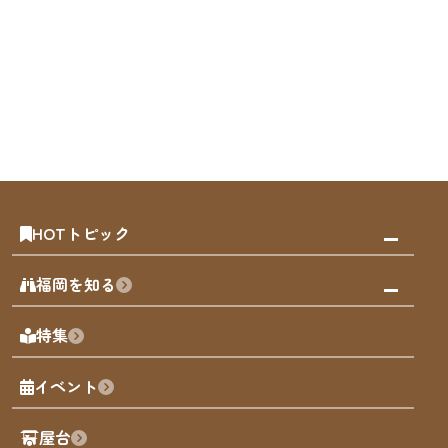
HOTトピック
みんなの旅行記
福岡を知る
天神エリア
福岡の見どころ
特集
博多旧市街
福岡の魅力
福岡城
イベント
観光カレンダー
歴史・文化
観光PR動画
屋台