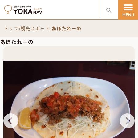
トップ
›
観光スポット
›
あほたれーの
あほたれーの