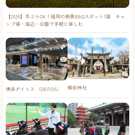
【2026】手ぶらOK！福岡の絶景BBQスポット7選 キャ
ンプ場・海辺・公園で手軽に楽しむ
櫛田神社
博多デイトス （DEITOS）