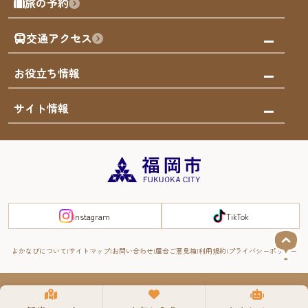
旅の予約
買う
福岡のアート
AIおまかせコース
体験
福岡のナイトタイム
交通アクセス
オリジナルプラン
泊まる
福岡の歴史・文化
みんなの旅行記
市内交通ガイド
お役立ち情報
サステナブルツーリズム
お得なチケット
福岡検定
お知らせ
サイト情報
よかなび音声ガイド
災害情報
まち歩き・体験プログラム掲載申込
重要なお知らせ
福岡のエリア
お得なチケット
観光案内所一覧
エリアガイド
観光案内所一覧
緊急時の連絡先
博多旧市街
宿泊税
Instagram
TikTok
FUKUOKA EAST&WEST COAST
スマートトラベルガイド
福岡城・鴻臚館
よかなびについて
サイトマップ
お問い合わせ
屋台ご意見箱
利用規約
プライバシーポリシー
RIVER FRONT
周遊する
© 2008-2025 YOKANAVI All Rights Reserved.