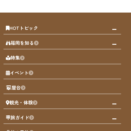
HOTトピック
みんなの旅行記
福岡を知る
天神エリア
福岡の見どころ
特集
博多旧市街
福岡の魅力
福岡城
イベント
観光カレンダー
歴史・文化
観光PR動画
屋台
まち歩き
観光・体験
福岡グルメ
福岡の祭り
観る・遊ぶ
旅ガイド
屋台
福岡を楽しむ
モデルコース