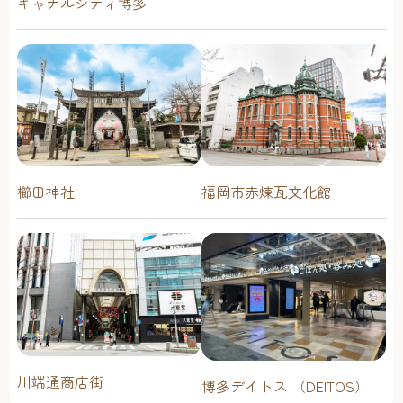
キャナルシティ博多
櫛田神社
福岡市赤煉瓦文化館
川端通商店街
博多デイトス （DEITOS）