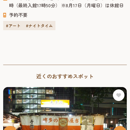
れます。 今回の会場となる「旧福岡県公会堂貴賓館」は、
時（最終入館17時50分） ※8月17日（月曜日）は休館日
1910年、九州沖縄八県連合共進会の迎賓館として建てら
予約不要
れ、明治43年には皇族の宿泊所としても使われた歴史ある
建物です。急勾配の屋根や...
#アート
#ナイトタイム
近くのおすすめスポット