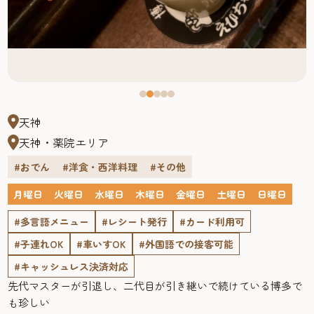
天神
天神・薬院エリア
#おでん
#洋食・西洋料理
#その他
月曜日
火曜日
水曜日
木曜日
金曜日
土曜日
日曜日
#多言語メニュー
#レシート発行
#カード利用可
#子連れOK
#車いすOK
#外国語での接客可能
#キャッシュレス決済対応
先代マスターが引退し、二代目が引き継いで続けている博多で
も珍しい