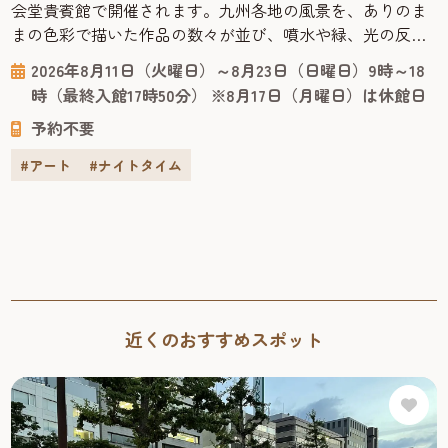
会堂貴賓館で開催されます。九州各地の風景を、ありのま
まの色彩で描いた作品の数々が並び、噴水や緑、光の反射
まで丁寧に再現された絵からは、その土地の空気が感じら
2026年8月11日（火曜日）～8月23日（日曜日）9時～18
れます。 今回の会場となる「旧福岡県公会堂貴賓館」は、
時（最終入館17時50分） ※8月17日（月曜日）は休館日
1910年、九州沖縄八県連合共進会の迎賓館として建てら
予約不要
れ、明治43年には皇族の宿泊所としても使われた歴史ある
建物です。急勾配の屋根や...
#アート
#ナイトタイム
近くのおすすめスポット