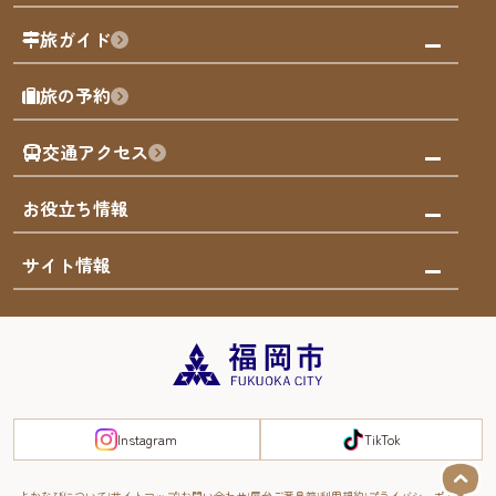
福岡の祭り
観る・遊ぶ
旅ガイド
屋台
福岡を楽しむ
モデルコース
旅の予約
買う
福岡のアート
AIおまかせコース
体験
福岡のナイトタイム
交通アクセス
オリジナルプラン
泊まる
福岡の歴史・文化
みんなの旅行記
市内交通ガイド
お役立ち情報
サステナブルツーリズム
お得なチケット
福岡検定
お知らせ
サイト情報
よかなび音声ガイド
災害情報
まち歩き・体験プログラム掲載申込
重要なお知らせ
福岡のエリア
お得なチケット
観光案内所一覧
エリアガイド
観光案内所一覧
緊急時の連絡先
博多旧市街
宿泊税
Instagram
TikTok
FUKUOKA EAST&WEST COAST
スマートトラベルガイド
福岡城・鴻臚館
よかなびについて
サイトマップ
お問い合わせ
屋台ご意見箱
利用規約
プライバシーポリシー