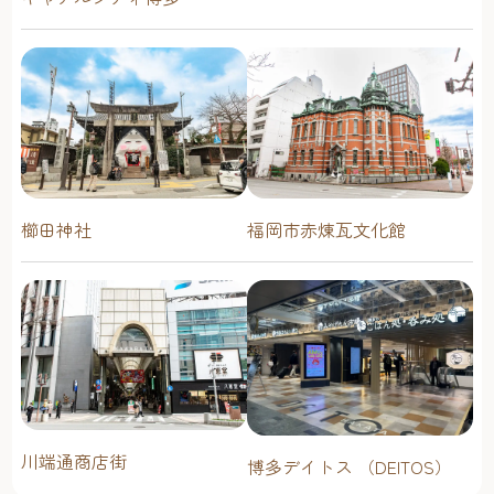
櫛田神社
福岡市赤煉瓦文化館
川端通商店街
博多デイトス （DEITOS）