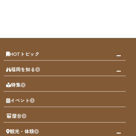
HOTトピック
みんなの旅行記
福岡を知る
天神エリア
福岡の見どころ
特集
博多旧市街
福岡の魅力
福岡城
イベント
観光カレンダー
歴史・文化
観光PR動画
屋台
まち歩き
観光・体験
福岡グルメ