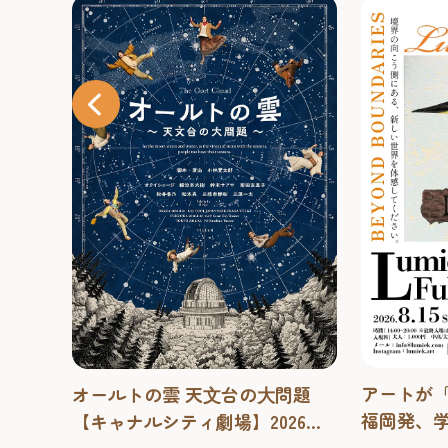
アートが「境界」を越える夜。
「そうめん
問題
福岡発、学生が仕掛けるインク
開催中！
26
ルーシブなアート体験「Lumiek
博多】 20
メ