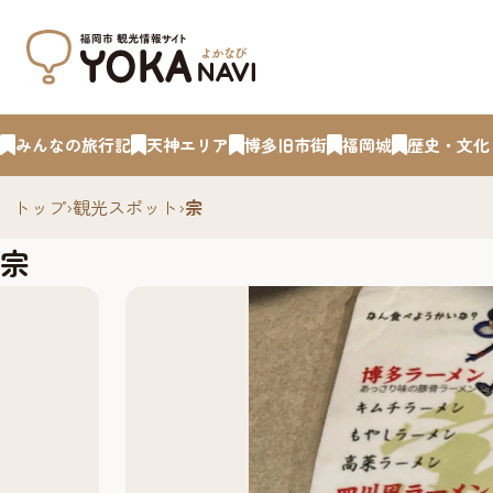
みんなの旅行記
天神エリア
博多旧市街
福岡城
歴史・文化
トップ
›
観光スポット
›
宗
宗