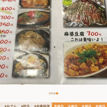
ン
#おでん
#餃子
#中華料理
月曜日
火曜日
水曜日
木曜日