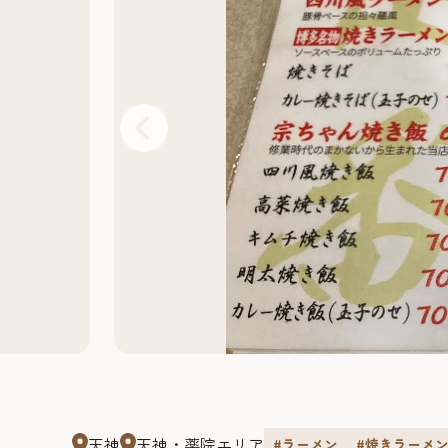
天神
天神・薬院エリア
#ラーメン
#焼きラーメ