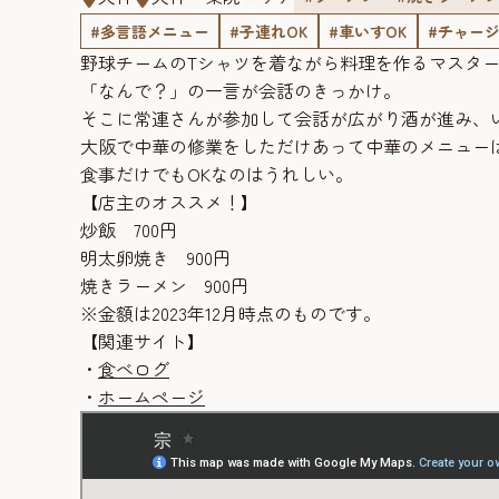
#多言語メニュー
#子連れOK
#車いすOK
#チャー
野球チームのTシャツを着ながら料理を作るマスタ
「なんで？」の一言が会話のきっかけ。
そこに常連さんが参加して会話が広がり酒が進み、
大阪で中華の修業をしただけあって中華のメニュー
食事だけでもOKなのはうれしい。
【店主のオススメ！】
炒飯 700円
明太卵焼き 900円
焼きラーメン 900円
※金額は2023年12月時点のものです。
【関連サイト】
・
食べログ
・
ホームページ