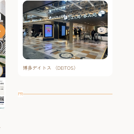
博多デイトス （DEITOS）
福岡造船『進
福岡工場】20
を超える巨大
目の前で繰り
と滑り降りる
PR
クな光景は必見
える船が海面
水式を見学でき
進水時間： 2
トーベとムーミン展～とってお
100mを超え
多百
日）12時30
と滑り降りる
きのものを探しに～【福岡市美
博
30分に進水
建造期間を経
術館】2026