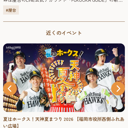
能”my YATAI診断”におまかせ！ 性格診断のような感覚で質
#屋台
問に答えるだけで、好みやシーンに合わせて、”あなたに合
う屋台”をご提案！ 診断は簡単！12問の質問に答えるだけ。
診断結果が表示されるまでトータルで約１分。16タイプの
近くのイベント
中からAIが診断したタイプが表示され、”あなたにおすすめ
の屋台３選！”を理由も添えて提案してくれます。 おすす
めされた３つの屋台の詳細な情報をもとに、”行ってみたい
屋台”、”気になる屋台”を選んで、屋台探しに活用してみま
せんか。 この日は”my YATAI診断”でおすすめされた情報を
もとに「KENZO」へいざ！ <Day１> KENZO常連客も観光客
も居心地がよく、明るく楽しい空間で味わう名物”焼きラー
メン” 博多川がすぐ側を流れる中洲5丁目で９年目を迎える
「KENZO」。博多出身の店主・瀬戸さんは、かつて居酒屋
で腕を磨いてきた料理人。気さくで明るい接客もこの屋台
の魅力で、常連客はもちろん、観光客も居心地よく楽しい
時間を過ごすことができる。 店主におすすめ料理を尋
ね、KENZO名物「焼きラーメン」（1,000円）と「ホルモン
夏はホークス！天神夏まつり 2026 【福岡市役所西側ふれあ
焼き」（1,000円）を注文！ ソースと豚骨スープのソースを
い広場】