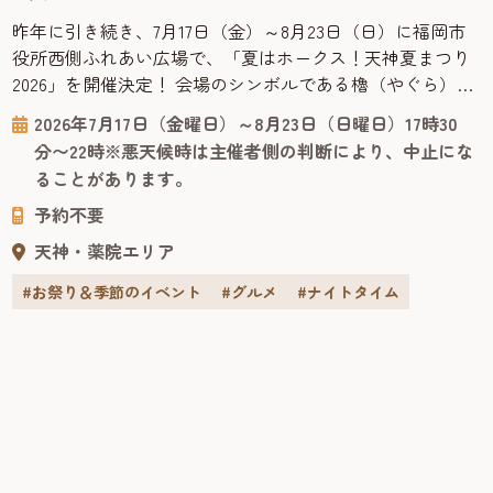
合わせた「焼きラーメン」は、汁気が少なく、豚骨のコク
昨年に引き続き、7月17日（金）～8月23日（日）に福岡市
にソースの旨みが重なる、他にはないクセになる味わい。
役所西側ふれあい広場で、「夏はホークス！天神夏まつり
目玉焼きに添えたカリカリのベビースターラーメンが、食
2026」を開催決定！ 会場のシンボルである櫓（やぐら）は
感のよいアクセントに。 大ぶりでプリプリとした食べ応え
ホークス仕様に装飾され、お気に入りの選手と写真撮影を
の「ホルモン焼き」は、国産のモツを使用。噛むほどにや
2026年7月17日（金曜日）～8月23日（日曜日）17時30
楽しめるフォトスポットとして会場を彩ります。さらに、
さしい甘みが広がり、オリジナルの味噌ダレはお酒が進む
分〜22時※悪天候時は主催者側の判断により、中止にな
ホークス戦のナイター試合開催日にはパブリックビューイ
こと間違いなし。 おすすめの2品以外にも、常連客に人気
ることがあります。
ングを実施！ ■「夏はホークス！天神夏まつり2026」とは
の「糸島厚揚げ焼き」やあっさり味の「ピリ辛なんこ
予約不要
「天神...
つ」、冬季限定（10月〜5月）「おでん」など、気になるメ
ニューが盛りだくさん。 KENZO住所：福岡市博多区中洲５
天神・薬院エリア
丁目６営業：19:00〜25:00定休日：不定休Instagram：
#お祭り＆季節のイベント
#グルメ
#ナイトタイム
@yatai_kenzo 美味しい料理と楽しい会話がはずみ、せっ
かくなのでお隣の屋台「おけい」へはしごをすることに！
これぞ、屋台の醍醐味！ おけい屋台歴30年の店主としっ
ぽり。風情ある雰囲気で静かに楽しむ大人時間 古き良き時
代を感じさせる、大人の空気が漂う屋台「おけい」。この
道30年のベテラン店主・成松さんが切り盛りする、風情あ
る一軒だ。開店と同時に地元の常連客が集い、仕事帰りの
一杯を静かに楽しむ光景が広がる。やさしく、寡黙な店主