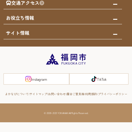
福岡のナイトタイム
交通アクセス
オリジナルプラン
泊まる
福岡の歴史・文化
みんなの旅行記
市内交通ガイド
お役立ち情報
サステナブルツーリズム
お得なチケット
福岡検定
お知らせ
サイト情報
よかなび音声ガイド
災害情報
まち歩き・体験プログラム掲載申込
重要なお知らせ
福岡のエリア
お得なチケット
観光案内所一覧
エリアガイド
観光案内所一覧
緊急時の連絡先
博多旧市街
宿泊税
Instagram
TikTok
FUKUOKA EAST&WEST COAST
スマートトラベルガイド
福岡城・鴻臚館
よかなびについて
サイトマップ
お問い合わせ
屋台ご意見箱
利用規約
プライバシーポリシー
RIVER FRONT
周遊する
© 2008-2025 YOKANAVI All Rights Reserved.
福岡・北九州の旅