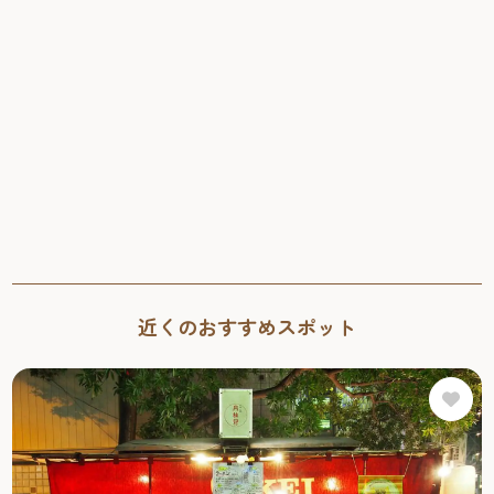
との会話をしっぽり味わいに訪れる人も多い。 成松さんの
料理は、どれもやさしい味わいが魅力。創業時からの定番
「どて焼き」（800円）は、国産牛すじをじっくり煮込んだ
店主自慢の一品。酒の肴にぴったりの「いわし明太子」
（800円）は、ほどよい塩加減で食べやすく、箸休めにもお
すすめ。 おけい住所：福岡市博多区中洲５丁目営業：
19:30〜25:30定休日：不定休 <Day２> 前回の”中洲中島町
エリア屋台はしご”を満喫した後日、次に向かった先は長浜
エリア。今回も”my YATAI診断”を使って、おすすめされた
屋台へ！ 長浜のひろし”屋台を思い出に”して欲しいと願う
店主の粋な計らいにリピーターが続出 最初に訪れたのは、
オープンから３年目を迎えた「長浜のひろし」。ポップな
近くのおすすめスポット
BGMが流れる空間は明るく楽しい雰囲気で、誰もが気軽に
立ち寄れるのが魅力。素敵な笑顔で迎えてくれる店主のひ
ろしさんをはじめ、スタッフもみんな明るく、屋台が初め
ての人でも緊張せず、自然とリラックスできる空間が広
がっている。 京都出身のひろしさんは、転勤で訪れた福岡
で屋台と出会い、自分でもやってみたいとの思いから3年前
に開業。 以来、”屋台の思い出”そのものを体験として楽し