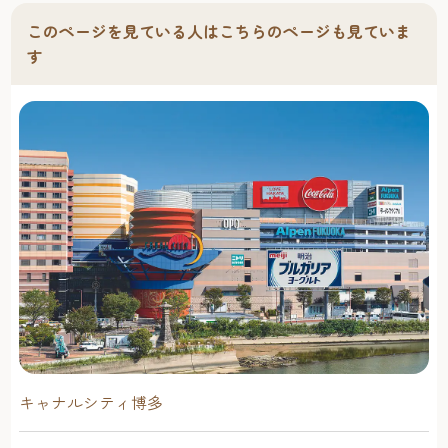
24:00定休日：不定休Instagram：@nagahama.hiro 博多バリ
このページを見ている人はこちらのページも見ていま
バリ鶏白湯ラーメンと人情に惹かれ、夜な夜な集う、野球
好きの輪 この日もせっかくなので長浜屋台をはしご。2軒
す
目は野球ファンに人気の「博多バリバリ」。「長浜市民球
場」から屋号を変更し、さらにパワーアップした屋台へ。
幼少の頃からホークスの大ファンである店主・松清さんが
営む「博多バリバリ」は、多くの野球好きが集まるスポッ
トとして知られている。 「博多バリバリ」でぜひ味わって
欲しいメニューのひとつ「鶏白湯ラーメン」（850円）は、
『豚骨ラーメンが苦手な人でもラーメンが楽しめるよう
に』と、松清さんの想いから生まれた一品。コクとまろや
かさのバランスがよい、はしご酒の〆にもぴったりの一杯
だ。肉厚であっさりとした鶏チャーシューと、海苔にカイ
ワレの具材の食べ合わせも絶妙だ。 冬季限定「炊き餃子」
（600円）はプルプル食感の餃子がお酒のつまみとしてはも
ちろん、小腹をちょうどよく満たしてくれる。 写真映え
する大人気「トマトチューハイ」（600円）は色合いも可愛
キャナルシティ博多
く、さっぱりとした味わいが特徴。その他、九州限定の
「クラフトチューハイ 九州レモン」（750円）も屋台の料