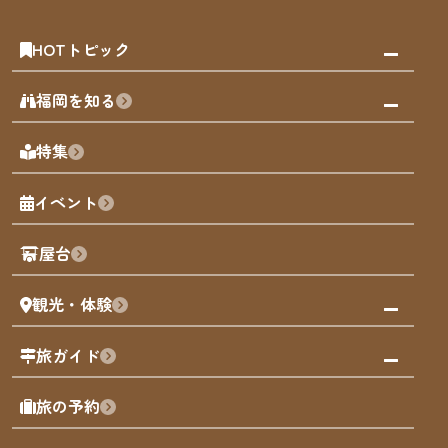
HOTトピック
みんなの旅行記
福岡を知る
天神エリア
福岡の見どころ
特集
博多旧市街
福岡の魅力
福岡城
イベント
観光カレンダー
歴史・文化
観光PR動画
屋台
まち歩き
観光・体験
福岡グルメ
福岡の祭り
観る・遊ぶ
旅ガイド
屋台
福岡を楽しむ
モデルコース
旅の予約
買う
福岡のアート
AIおまかせコース
体験