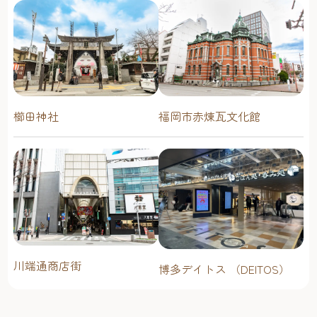
理と相性抜群で、店主のお墨付きだ。 博多バリバリ住所：
福岡市中央区長浜3丁目14営業：18:00〜25:00定休日：不定
休Instagram：@nagahama0601 初めて"my YATAI診断"を使っ
て屋台を巡ってみると、選ぶ楽しさも体験のひとつとな
り、迷いをワクワクにかえてくれるサービスだと感じた。
診断結果をきっかけに屋台を巡ることで、街の雰囲気や人
との距離感まで楽しめるのが印象的。屋台の食事はもちろ
櫛田神社
福岡市赤煉瓦文化館
ん、店主やお客さん同士の会話が自然と生まれ、あたたか
い人情に触れながら福岡の屋台文化を五感で味わうことが
できる。"my YATAI診断"は、そんな体験への背中を押してく
れる存在。 屋台選びに迷ったら、ぜひ診断を活用して、あ
なただけの屋台時間を楽しんで。 診断はこちらから
▼https://lin.ee/IrN0Ach
川端通商店街
博多デイトス （DEITOS）