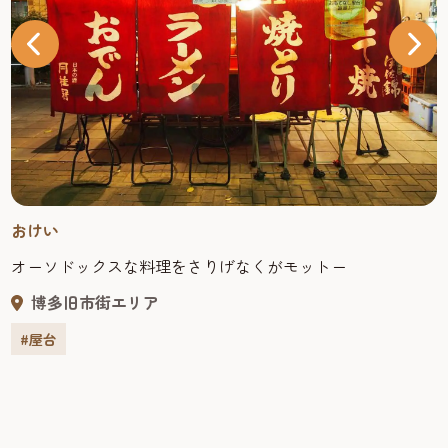
んでもらえるよう、心配りの行き届いたサービスを大切に
しており、お客さんの好きなBGMを流したり、記念撮影を
したり、楽しく粋な演出が人気だ。 スタッフの一人、ベト
ナム人留学生のアンさんは、来日2年半。昼は学校に通い、
夕方から屋台で働いている。屋台オープン当初に在籍して
いたベトナム人留学生との縁から、後輩を紹介してもらう
ようになり、現在もベトナム人スタッフが頑張っている。
ベトナム語、日本語、英語、フランス語に加え、韓国語も
勉強中という語学堪能なアンさんは、外国人の接客でも大
おけい
活躍。 そんなベトナムと縁のある屋台ならではのメニュー
が楽しめるのも、この屋台の魅力。「バインミーチャオ
オーソドックスな料理をさりげなくがモットー
（パン付き）」（900円）は、トマトベースのさっぱりした
博多旧市街エリア
スープに玉子、ウインナー、つくねなどの具材を合わせた
ベトナムのローカルフードで、バゲットに浸しながら味わ
#屋台
う。 見た目も美しい「レタスまき」（800円）はシャキ
シャキとしたレタスの爽やかさに豚肉の旨みが重なり、マ
スタードソースのピリッとしたアクセントが後を引く。 長
浜のひろし住所：福岡市中央区長浜3丁目14営業：19:00〜