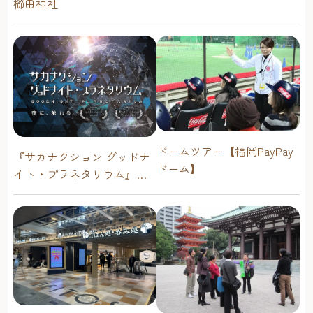
櫛田神社
ドームツアー【福岡PayPay
『サカナクション グッドナ
ドーム】
イト・プラネタリウム』が
今年も上映決定！【福岡市
科学館 ドームシアター】
2026年