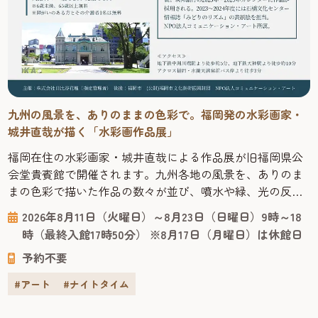
九州の風景を、ありのままの色彩で。福岡発の水彩画家・
城井直哉が描く「水彩画作品展」
福岡在住の水彩画家・城井直哉による作品展が旧福岡県公
会堂貴賓館で開催されます。九州各地の風景を、ありのま
まの色彩で描いた作品の数々が並び、噴水や緑、光の反射
まで丁寧に再現された絵からは、その土地の空気が感じら
2026年8月11日（火曜日）～8月23日（日曜日）9時～18
れます。 今回の会場となる「旧福岡県公会堂貴賓館」は、
時（最終入館17時50分） ※8月17日（月曜日）は休館日
1910年、九州沖縄八県連合共進会の迎賓館として建てら
予約不要
れ、明治43年には皇族の宿泊所としても使われた歴史ある
建物です。急勾配の屋根や...
#アート
#ナイトタイム