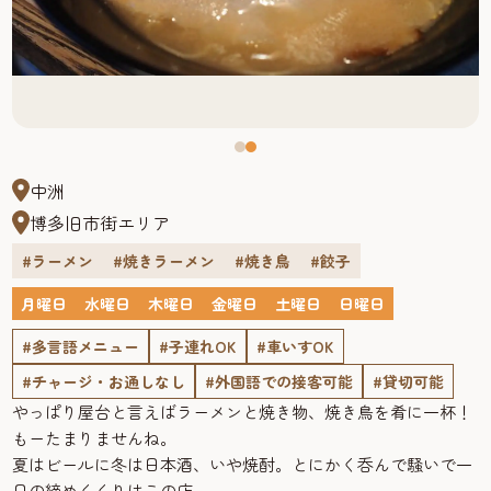
中洲
博多旧市街エリア
#ラーメン
#焼きラーメン
#焼き鳥
#餃子
月曜日
水曜日
木曜日
金曜日
土曜日
日曜日
#多言語メニュー
#子連れOK
#車いすOK
#チャージ・お通しなし
#外国語での接客可能
#貸切可能
やっぱり屋台と言えばラーメンと焼き物、焼き鳥を肴に一杯！
もーたまりませんね。
夏はビールに冬は日本酒、いや焼酎。とにかく呑んで騒いで一
日の締めくくりはこの店。