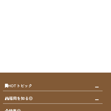
HOTトピック
みんなの旅行記
福岡を知る
天神エリア
福岡の見どころ
特集