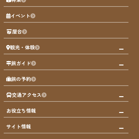
博多旧市街
福岡の魅力
福岡城
イベント
観光カレンダー
歴史・文化
観光PR動画
屋台
まち歩き
観光・体験
福岡グルメ
福岡の祭り
観る・遊ぶ
旅ガイド
屋台
福岡を楽しむ
モデルコース
旅の予約
買う
福岡のアート
AIおまかせコース
体験
福岡のナイトタイム
交通アクセス
オリジナルプラン
泊まる
福岡の歴史・文化
みんなの旅行記
市内交通ガイド
お役立ち情報
サステナブルツーリズム
お得なチケット
福岡検定
お知らせ
サイト情報
よかなび音声ガイド
災害情報