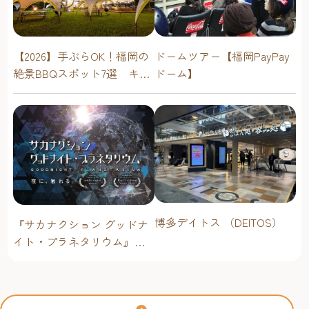
ドームツアー【福岡PayPay
【2026】手ぶらOK！福岡の
ドーム】
絶景BBQスポット7選 キャ
ンプ場・海辺・公園で手軽
に楽しむ
博多デイトス （DEITOS）
『サカナクション グッドナ
イト・プラネタリウム』が
今年も上映決定！【福岡市
科学館 ドームシアター】
2026年