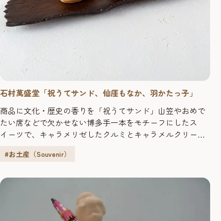
石村萬盛堂「祝うてサンド、仙厓もなか、羽かたっ子」
商品に文化・歴史の香りを「祝うてサンド」山笠やおめで
たい席などで欠かせない博多手一本をモチーフにしたス
イーツで、キャラメリゼしたクルミとキャラメルクリーム
をかわいい手形のクッキーでサンド。「仙厓もなか」博多
#お土産（Souvenir）
で愛された禅僧「仙厓」さんの印章（印鑑）をモチーフに
した最中。「羽かたっ子」昔、博多湾を眺めると鶴が羽を
広げたように見えたという“博多”の由来を表現したサブ
レ。 “博多の文化・歴史”を届け...