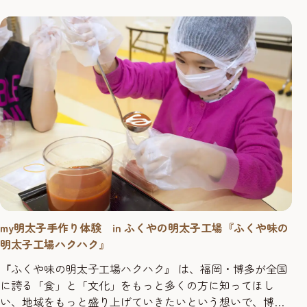
も読み放題です。アート展示、フードイベント、国際交流
会など、多彩なイベントを開催しており、朝...
my明太子手作り体験 in ふくやの明太子工場『ふくや味の
明太子工場ハクハク』
『ふくや味の明太子工場ハクハク』 は、福岡・博多が全国
に誇る「食」と「文化」をもっと多くの方に知ってほし
い、地域をもっと盛り上げていきたいという想いで、博多