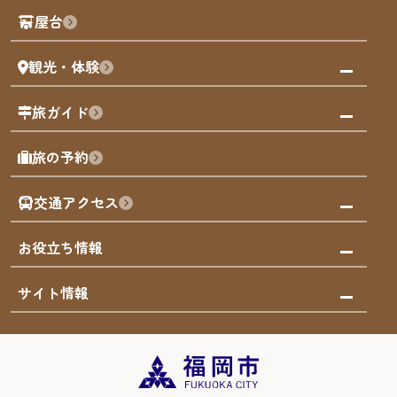
観光PR動画
屋台
まち歩き
観光・体験
福岡グルメ
福岡の祭り
観る・遊ぶ
旅ガイド
屋台
福岡を楽しむ
モデルコース
旅の予約
買う
福岡のアート
AIおまかせコース
体験
福岡のナイトタイム
交通アクセス
オリジナルプラン
泊まる
福岡の歴史・文化
みんなの旅行記
市内交通ガイド
お役立ち情報
サステナブルツーリズム
お得なチケット
福岡検定
お知らせ
サイト情報
よかなび音声ガイド
災害情報
まち歩き・体験プログラム掲載申込
重要なお知らせ
福岡のエリア
お得なチケット
観光案内所一覧
エリアガイド
観光案内所一覧