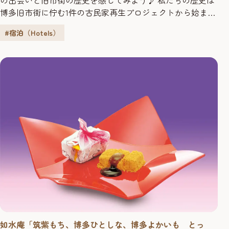
博多旧市街に佇む1件の古民家再生プロジェクトから始まり
ました。 100年という長い歴史を刻んだ古民家にとって
#宿泊（Hotels）
は、序章のような物語かもしれませんが、ここまで運営し
てこられたのも、そして、これから運営していけるのも、
訪れてくださる旅人の皆さんのおかげです。 「私たちの出
会いとご縁が100年...
如水庵「筑紫もち、博多ひとしな、博多よかいも とっ