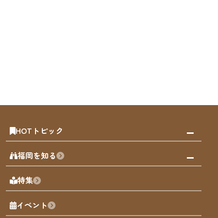
HOTトピック
みんなの旅行記
福岡を知る
天神エリア
福岡の見どころ
特集
博多旧市街
福岡の魅力
福岡城
イベント
観光カレンダー
歴史・文化