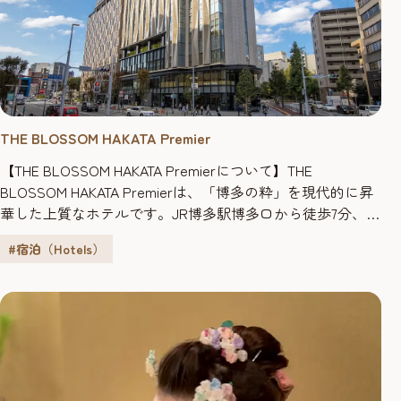
THE BLOSSOM HAKATA Premier
【THE BLOSSOM HAKATA Premierについて】THE
BLOSSOM HAKATA Premierは、「博多の粋」を現代的に昇
華した上質なホテルです。JR博多駅博多口から徒歩7分、地
下鉄櫛田神社駅や
園駅も近く、観光やビジネスに便利な
祇
#宿泊（Hotels）
立地にありながら、館内にはレストラン、大浴場、フィッ
トネスルームを完備し、最上階ラウンジ「HAKATA
LOUNGE」（HAKATAフロアご...