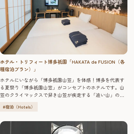
ホテル・トリフィート博多
園「HAKATA de FUSION（各
祇
種宿泊プラン）」
ホテルにいながら「博多
園山笠」を体感！博多を代表す
祇
る夏祭り「博多
園山笠」がコンセプトのホテルです。山
祇
笠のクライマックスで舁き山笠が疾走する「追い山」の
コース沿いに建ち、シーズンには東側の客室から勇壮な
#宿泊（Hotels）
「追い山」を見ることができます。 博多旧市街にかける思
い館内各所で博多提灯や博多織、博多水引など博多の伝統
の技に出会えるほか、「博多
園山笠」や「博多曲物」を
祇
テーマにしたコンセプトルームも...