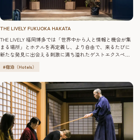
THE LIVELY FUKUOKA HAKATA
THE LIVELY 福岡博多では「世界中から人と情報と機会が集
まる場所」とホテルを再定義し、より自由で、来るたびに
新たな発見に出会える刺激に満ち溢れたゲストエクスペリ
エンスを提供しております。ご来館いただく方に、より福
#宿泊（Hotels）
岡の文化に触れていただける機会を提供したいという想い
から、ホテルラウンジにて毎日夕刻（17:00〜19:00）に
「Sound Sake Stand（サウンド サケ スタンド）...