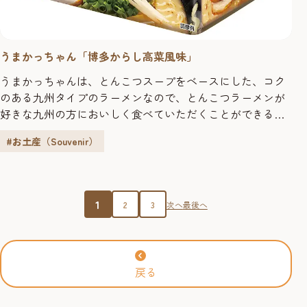
うまかっちゃん「博多からし高菜風味」
うまかっちゃんは、とんこつスープをベースにした、コク
のある九州タイプのラーメンなので、とんこつラーメンが
好きな九州の方においしく食べていただくことができる即
席袋入りラーメンです。特に、「博多からし高菜風味」
#お土産（Souvenir）
は、からし高菜の風味と辛味がきいたピリッと辛いとんこ
つスープです。 博多旧市街にかける思い「博多」のラーメ
ン屋さんでおなじみの「からし高菜」の風味と辛さに唐辛
子の辛味を効かせて特徴づけた、...
1
2
3
次へ
最後へ
戻る