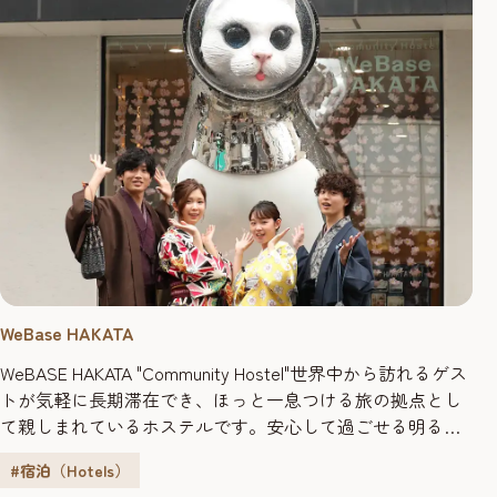
WeBase HAKATA
WeBASE HAKATA "Community Hostel"世界中から訪れるゲス
トが気軽に長期滞在でき、ほっと一息つける旅の拠点とし
て親しまれているホステルです。安心して過ごせる明るく
清潔な館内には、他のゲストとの交流や自炊ができる24時
#宿泊（Hotels）
間オープンのパブリックスペースがあり、1,500冊超の書籍