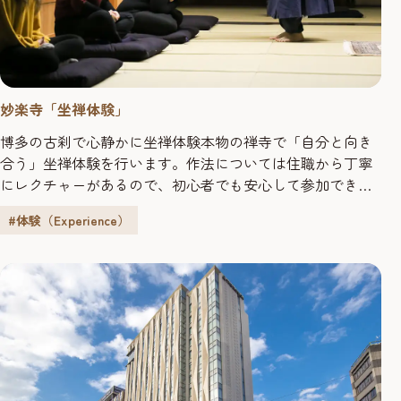
妙楽寺「坐禅体験」
博多の古刹で心静かに坐禅体験本物の禅寺で「自分と向き
合う」坐禅体験を行います。作法については住職から丁寧
にレクチャーがあるので、初心者でも安心して参加できま
す。 博多旧市街にかける思いこちら「妙楽寺」は臨済宗と
#体験（Experience）
いう宗派の禅寺です。「妙楽寺」は博多が中国との交易で
栄えていたころ、非常に重要な対外交渉の場で、日本にお
ける「ういろう伝来の地」としても知られています。禅の
世界では自然に順応するような...