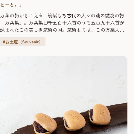
とーと。」
万葉の詩がきこえる…筑紫もち古代の人々の魂の燃焼の譜
「万葉集」。万葉集四千五百十六首のうち五百九十六首が
詠まれたこの美しき筑紫の国。筑紫もちは、この万葉人の
おゝらかさ、素朴さをお菓子に託して、今に伝えておりま
#お土産（Souvenir）
す。 筑紫平野の「ヒヨク米」をこだわりの水で、おいしく
煉り上げた餅。絶妙の煎り加減で煎った大豆の皮をむき、
香りと甘みを最大限に引き出した黄な粉は、口にほおばる
たび、その香ばしさがパッと広...