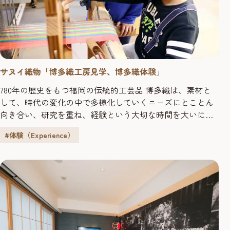
サヌイ織物「博多織工房見学、博多織体験」
780年の歴史をもつ福岡の伝統的工芸品 博多織は、素材と
して、時代の変化の中で多様化していくニーズにとことん
向き合い、研究を重ね、経験という大切な時間を大いに
使って、伝統という価値を、時代のニーズにマッチングし
#体験（Experience）
ています。機械織の工房の見学を始め、文化財を含む博多
織の貴重な資料の展示、手織り機による織体験が可能で
す！また、お土産に博多織の小物（ネクタイ、財布、ポー
チ等）の購入も可能です。ぜひお...