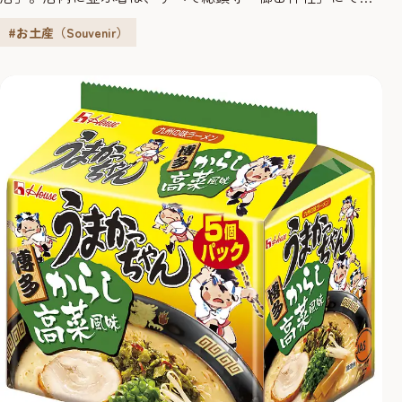
運祈願のお祓いを受けており、「開運箸」としてよろこば
#お土産（Souvenir）
れています。ご家庭用はもちろん、贈答用のお箸なども揃
うため、お土産にもおすすめです。 博多旧市街にかける思
い品質重視をモットーにお客様の目線に立ち、安心安全な
商品提供を心掛け、商売さ...