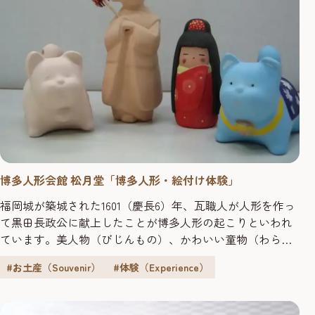
博多人形会館 松月堂「博多人形・絵付け体験」
福岡城が築城された1601（慶長6）年、瓦職人が人形を作っ
て黒田長政公に献上したことが博多人形の起こりといわれ
ています。美人物（びじんもの）、かわいい童物（わらべ
もの）、干支人形（えとにんぎょう）、壮観な武者物（む
#お土産（Souvenir）
#体験（Experience）
しゃもの）、壮麗な能物（のうもの）などさまざまな人形
があり、その表現は自由。400年を超える歴史を持つ他に類
を見ぬ博多独特の芸術味豊かな名産品で、博多の伝統工芸