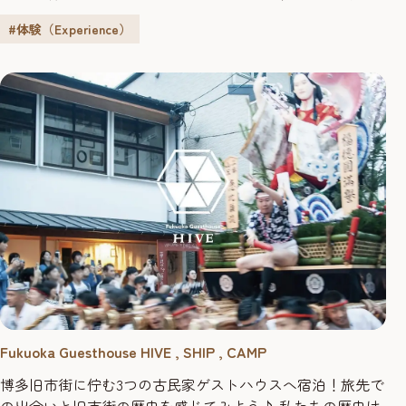
に生まれ、ともに歩んできた明太子製造メーカー「ふく
#体験（Experience）
や」がプロデュースした博物館です。 「博」多の食と文化
の「博」物館の「博」を2文字繋げて「ハクハク」と名付け
ました。ふくやの明太子工場と博多の3大祭りや伝統工芸品
を紹介するミュージアムを併...
Fukuoka Guesthouse HIVE , SHIP , CAMP
博多旧市街に佇む3つの古民家ゲストハウスへ宿泊！旅先で
の出会いと旧市街の歴史を感じてみよう♪ 私たちの歴史は