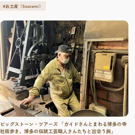
チョコレートをコーティングしたケーキです。 世界20カ国
#お土産（Souvenir）
以上から鮮度の高い食材をオーナーシェフが厳選して選
び、安心・安全を第一にこだわったものだけを使用してい
ます。 ふわっとした食感の2種類のスポンジに、とろける
チョコレートクリーム、...
ビッグストーン・ツアーズ 「ガイドさんとまわる博多の寺
社街歩き、博多の伝統工芸職人さんたちと出会う旅」