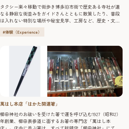
タクシー楽々移動で街歩き博多旧市街で歴史ある寺社が連
なる静寂な街並みをガイドさんとともに散策したり、普段
は入れない特別な場所や秘宝見学、工房など、歴史・文化
などの魅力を感じていただく特別な体験ができます。 博多
#体験（Experience）
旧市街にかける思い博多旧市街は海外との交流拠点として
古くから独自の文化が息づいた場所です。ガイドと行けば
また違った一面が見えたり、定番の観光ツアーでは味わえ
ない本物の技、人と人との...
萬はし本店「はかた開運箸」
櫛田神社のお祓いを受けた箸で運を呼び込む1927（昭和2）
年創業、櫛田表参道に面するお箸の専門店「萬はし本
店」。店内に並ぶ箸は、すべて総鎮守「櫛田神社」にて開