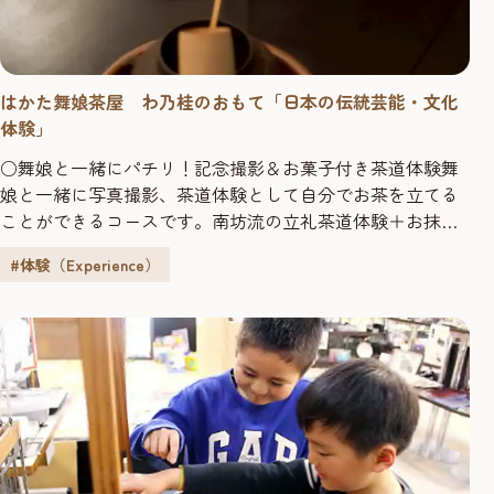
はかた舞娘茶屋 わ乃桂のおもて「日本の伝統芸能・文化
体験」
○舞娘と一緒にパチリ！記念撮影＆お菓子付き茶道体験舞
娘と一緒に写真撮影、茶道体験として自分でお茶を立てる
ことができるコースです。南坊流の立礼茶道体験＋お抹茶
セットのお手前拝見、博多が発祥の「博多外郎付」は、”梅
#体験（Experience）
肉”や”きなこ”、”パプリカ”など複数のフレーバーの麹を付
けて食す、新しいスタイル。本格的な茶道ご堪能くださ
い。日本の思い出の一枚を！・体験時間：60分・開始時
間：12時～15時・ガイ...