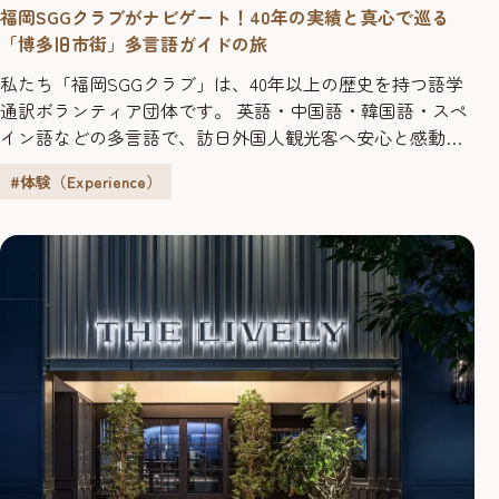
福岡SGGクラブがナビゲート！40年の実績と真心で巡る
「博多旧市街」多言語ガイドの旅
私たち「福岡SGGクラブ」は、40年以上の歴史を持つ語学
通訳ボランティア団体です。 英語・中国語・韓国語・スペ
イン語などの多言語で、訪日外国人観光客へ安心と感動を
お届けしています。 当団体が長年続けているガイド活動の
#体験（Experience）
中でも、特に豊かな歴史と活気に満ちた文化を深く体験で
きる「博多旧市街エリア（社寺巡りコース）」は、外国人
旅行者から最も愛されている一番人気の代表ルートです。
経験豊かなガイド陣が、...