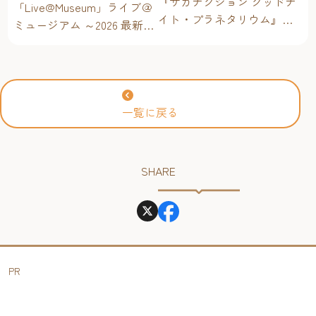
『サカナクション グッドナ
「Live@Museum」ライブ＠
イト・プラネタリウム』が
ミュージアム ～2026 最新イ
今年も上映決定！【福岡市
ベントスケジュール！【福
科学館 ドームシアター】
岡アジア美術館】
2026年
一覧に戻る
SHARE
PR