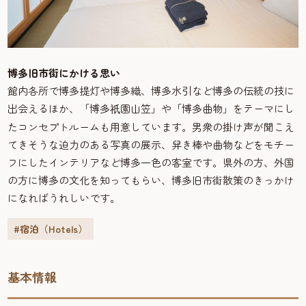
博多旧市街にかける思い
館内各所で博多提灯や博多織、博多水引など博多の伝統の技に
出会えるほか、「博多
園山笠」や「博多曲物」をテーマにし
祇
たコンセプトルームも用意しています。男衆の掛け声が聞こえ
てきそうな迫力のある写真の展示、舁き棒や曲物などをモチー
フにしたインテリアなど博多一色の客室です。県外の方、外国
の方に博多の文化を知ってもらい、博多旧市街散策のきっかけ
になればうれしいです。
#宿泊（Hotels）
基本情報