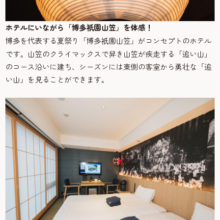
ホテルにいながら「博多
園山笠」を体感！
祇
博多を代表する夏祭り「博多
園山笠」がコンセプトのホテル
祇
です。山笠のクライマックスで舁き山笠が疾走する「追い山」
のコース沿いに建ち、シーズンには東側の客室から勇壮な「追
い山」を見ることができます。