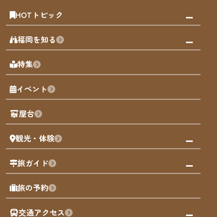
HOTトピック
みんなの旅行記
福岡を知る
天神エリア
福岡の見どころ
特集
博多旧市街
福岡の魅力
福岡城
イベント
観光カレンダー
歴史・文化
観光PR動画
屋台
まち歩き
観光・体験
福岡グルメ
福岡の祭り
観る・遊ぶ
旅ガイド
屋台
福岡を楽しむ
モデルコース
旅の予約
買う
福岡のアート
AIおまかせコース
体験
福岡のナイトタイム
交通アクセス
オリジナルプラン