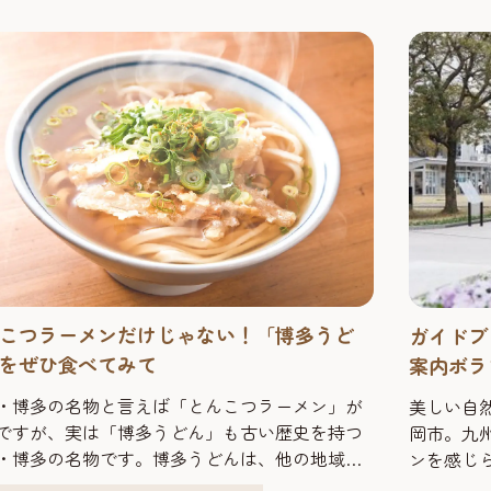
う人も多いでしょう。 でも、実は日本屈指の実
庶民の味方「もつ鍋」
が集い、国内外の同業者からも「福岡が一番ア
甘みが癖にな
街」と噂され...
こつラーメンだけじゃない！「博多うど
ガイドブ
をぜひ食べてみて
案内ボラ
無料定時
・博多の名物と言えば「とんこつラーメン」が
美しい自
ですが、実は「博多うどん」も古い歴史を持つ
岡市。九
・博多の名物です。博多うどんは、他の地域の
ンを感じ
んとは違うふわふわの柔らかな麺が特徴。その
ています