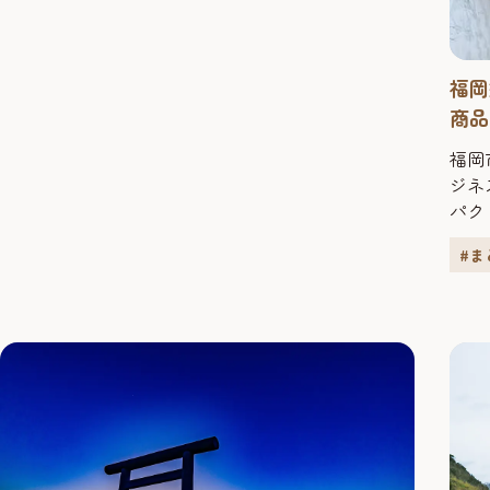
発生していることもあり...
福岡
商品
福岡
ジネ
パク
ケー
#ま
「ワ
組み
を楽
境が
岡型