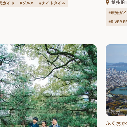
博多旧
光ガイド
#グルメ
#ナイトタイム
製法、味をご紹介します。 うどん発祥の地と
では、知
「承天寺」（福岡市博多区） 全国的に有名な
を伝える
#観光ガ
んは「讃岐うどん」や「稲庭うどん」ですが、
す。事前
#RIVER 
ん発祥の地が実は福岡・博多だということをご
加することができま
でしょうか？...
コースが..
ふくおか