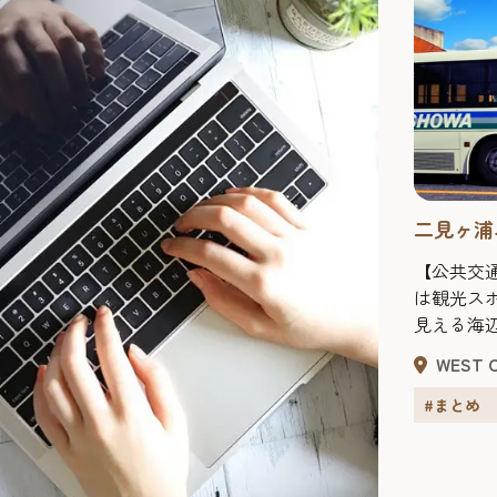
二見ヶ浦
【公共交
は観光ス
見える海
す。ぜひ
WEST
さい。 
２１日新
#まとめ
行でいくこ
分。詳し
から出発する