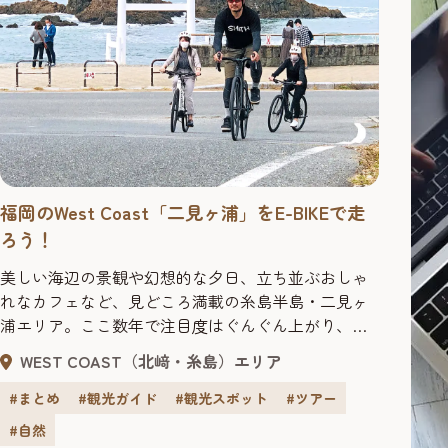
福岡のWest Coast「二見ヶ浦」をE-BIKEで走
ろう！
美しい海辺の景観や幻想的な夕日、立ち並ぶおしゃ
れなカフェなど、見どころ満載の糸島半島・二見ヶ
浦エリア。ここ数年で注目度はぐんぐん上がり、い
まや全国的に知られる福岡の観光スポットになりま
WEST COAST（北﨑・糸島）エリア
した。休日ともなれば、県内外から数多くの人々が
訪れ、思い思いの時間を楽しんでいます。 にぎわい
#まとめ
#観光ガイド
#観光スポット
#ツアー
を見せる一方で、二見ヶ浦エリアへ出かける人の多
#自然
くは車を利用するため、週末や連休には交通混雑が