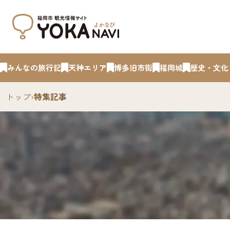
みんなの旅行記
天神エリア
博多旧市街
福岡城
歴史・文化
トップ
›
特集記事