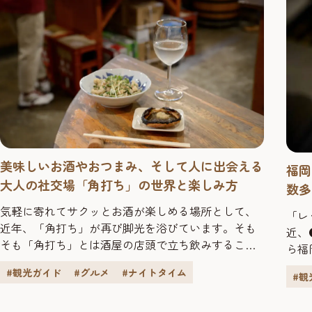
美味しいお酒やおつまみ、そして人に出会える
福岡
大人の社交場「角打ち」の世界と楽しみ方
数多
気軽に寄れてサクッとお酒が楽しめる場所として、
「レ
近年、「角打ち」が再び脚光を浴びています。そも
近、
そも「角打ち」とは酒屋の店頭で立ち飲みすること
ら福
で、その値段の手頃さもあって、“庶民の酒場”とし
のは
#観光ガイド
#グルメ
#ナイトタイム
#観
て長く親しまれてきました。「角打ち」という呼び
いえ
名の由来は諸説ありますが、もともと四角い升で日
して
本酒を量り飲みしていたからともいわれ、カウン