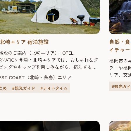
自然・食
北崎エリア 宿泊施設
イチャー
施設のご案内（北崎エリア）HOTEL
FORMATION 今津・北崎エリアでは、おしゃれなグ
福岡市の
ピングやキャンプを楽しみながら、宿泊するこ
ワーや福
唐泊ヴィレッジ 1サイトにつき2名
リア，交
EST COAST（北﨑・糸島）エリア
4名様まで、最大3組まで入村OK。食事はレシピ
商店街が
#観光ガ
材を元に各自で調理するスタイル。ここでしか
で，ジョ
とめ
#観光ガイド
#ナイトタイム
えない宿泊体験をどうぞ。住所：福岡市西区大
ア，閑静
浦（唐泊漁港駐車場より徒歩10分）TEL：な
て，四季
.
きる南部
ます。今回