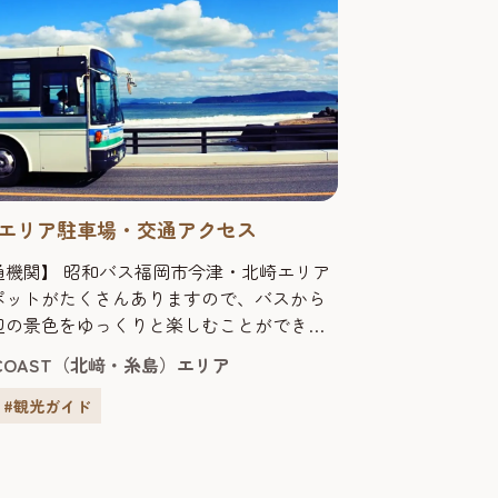
エリア駐車場・交通アクセス
通機関】 昭和バス福岡市今津・北崎エリア
ポットがたくさんありますので、バスから
辺の景色をゆっくりと楽しむことができま
環境にも優しい公共交通機関をご利用くだ
 COAST（北﨑・糸島）エリア
〇ウエストコーストライナー（令和４年７月
設）博多・中州・天神から乗り換えなく直
#観光ガイド
とができる路線です。所要時間50～60
くはこちら。 〇西の浦線JR九大学研都市駅
路...