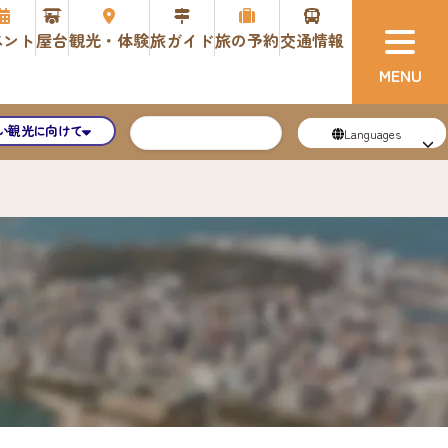
ベント
屋台
観光・体験
旅ガイド
旅の予約
交通情報
い観光に向けて
Languages