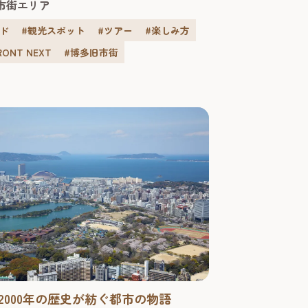
市街エリア
識豊富なボランティアガイドが、街の魅力
ために毎日無料で観光案内を行っていま
イド
#観光スポット
#ツアー
#楽しみ方
予約が不要なので、旅行中などに気軽に参
FRONT NEXT
#博多旧市街
すよ。 博多と天神、それぞれの
.
2000年の歴史が紡ぐ都市の物語