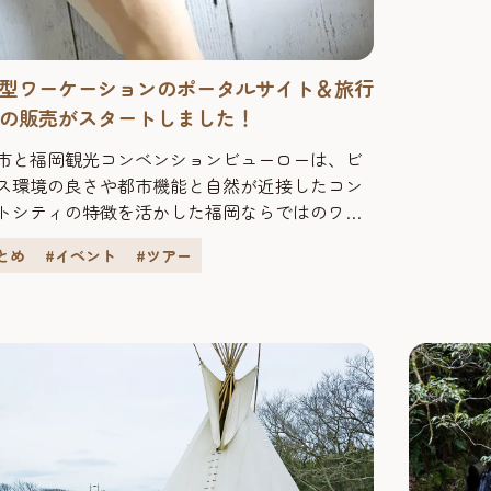
型ワーケーションのポータルサイト＆旅行
の販売がスタートしました！
市と福岡観光コンベンションビューローは、ビ
ス環境の良さや都市機能と自然が近接したコン
トシティの特徴を活かした福岡ならではのワー
ションを推進しています。 ワーケーションは、
とめ
#イベント
#ツアー
ーク（仕事）」と「バケーション（休暇）」を
合わせた造語で、旅行先等で仕事をしつつ余暇
しむ新しい働き方です。PCとインターネット環
あれば仕事ができる方が主な利用者です。 「福
ワーケーション」...