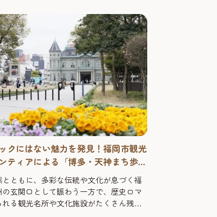
 もつ鍋はぷりぷりとした脂の
る...
ックにはない魅力を発見！福岡市観光
ンティアによる「博多・天神まち歩き
ツアー」
然とともに、多彩な伝統や文化が息づく福
州の玄関口として賑わう一方で、歴史ロマ
られる観光名所や文化施設がたくさん残っ
。「博多・天神まち歩き 無料定時ツアー」