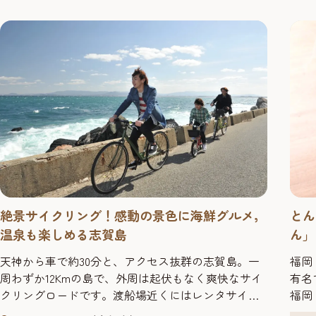
とい
ターで立ち飲みすることを福岡のように「角打ち」
力者
と呼ばないエリアも多いよう...
ツい
とん
絶景サイクリング！感動の景色に海鮮グルメ，
ん」
温泉も楽しめる志賀島
福岡
天神から車で約30分と、アクセス抜群の志賀島。一
有名
周わずか12Kmの島で、外周は起伏もなく爽快なサイ
福岡
クリングロードです。渡船場近くにはレンタサイク
うど
ルショップもあるので、ぜひ自転車で巡ってみてほ