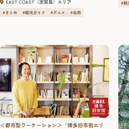
EAST COAST（志賀島）エリア
#観
歴史や
しいロケーションです。青からオレンジ色に変化し
される
ていく海と空を間近に眺めることができ、島ならで
#まとめ
#観光ガイド
#グルメ
#自然
うど
はの海鮮グルメや温泉、地元の人たちと触れ合える
うど
ショップなど、旅ならではの楽しみがたくさんあり
存知
ます。風景や匂いを...
＜都市型ワーケーション＞「博多旧市街エリ