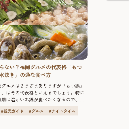
らない？福岡グルメの代表格「もつ
水炊き」の通な食べ方
物グルメはさまざまありますが「もつ鍋」
き」はその代表格といえるでしょう。特に
時期は温かいお鍋が食べたくなるので、忘
年会でも人気のメニューです。改めて「も
#観光ガイド
#グルメ
#ナイトタイム
「水炊き」の魅力を掘り下げるとともに、
の専門店に通な食べ方を教えていただきま