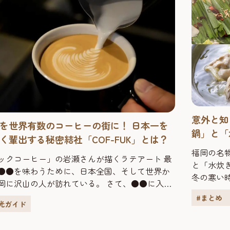
意外と知
を世界有数のコーヒーの街に！ 日本一を
鍋」と「
く輩出する秘密結社「COF-FUK」とは？
福岡の名
ックコーヒー」の岩瀬さんが描くラテアート 最
と「水炊
●●を味わうために、日本全国、そして世界か
冬の寒い
岡に沢山の人が訪れている。 さて、●●に入る
年会や新
何だと思いますか？もちろん、豚骨の聖地とも
#まとめ
つ鍋」と
光ガイド
るラーメンもそうですし、もつ鍋や水炊き、そ
それぞれ
近年注目が高まっている博多うどんがお目当て
した。 ■ジューシーでぷりぷりの脂が女性に人気！