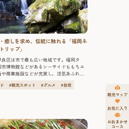
・癒しを求め、伝統に触れる「福岡ネ
トリップ」
早良区は市で最も広い地域です。福岡タ
岡市博物館などがあるシーサイドももちエ
通や商業施設などが充実し，活気あふれる
ある西新・藤崎エリア，シロウオ漁が有名
イド
#観光スポット
#グルメ
#自然
ギングや散歩を楽しむ人も多い室見川エリ
な住宅街が広がる野芥・賀茂エリア，そし
観光マップ
折々の豊かな脊振の自然を感じることがで
エリアと，様々なエリアから成り立ってい
お気に入り
は早良区南部エリア...
AIおまかせ
コース