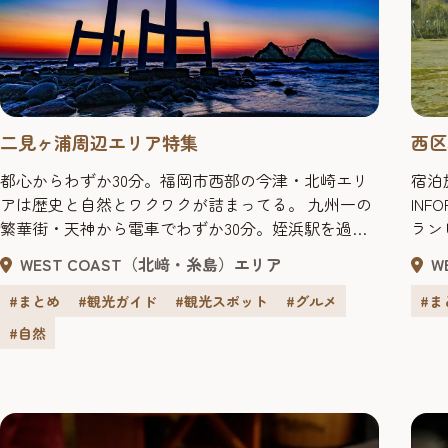
二見ヶ浦周辺エリア特集
西区
都心からわずか30分。福岡市西部の今津・北崎エリ
宿泊
アは歴史と自然とワクワクが詰まってる。 九州一の
IN
繁華街・天神から電車でわずか30分。姪浜駅を過ぎ
ラン
ると、窓の外には美しい博多湾が見えてきます。そ
とができます。 
WEST COAST（北﨑・糸島）エリア
W
の先に広がる糸島半島の東側にあるのが、福岡市西
様〜
区の今津・北崎地区。数多くの史跡や、大自然が織
と食
#まとめ
#観光ガイド
#観光スポット
#グルメ
#ま
りなすロケーション、そして多彩なアクティビティ
味わ
#自然
があふれる注目のエリアです。 ※訪問の際は、基本
字宮
的な感染対策（手洗...
し ..