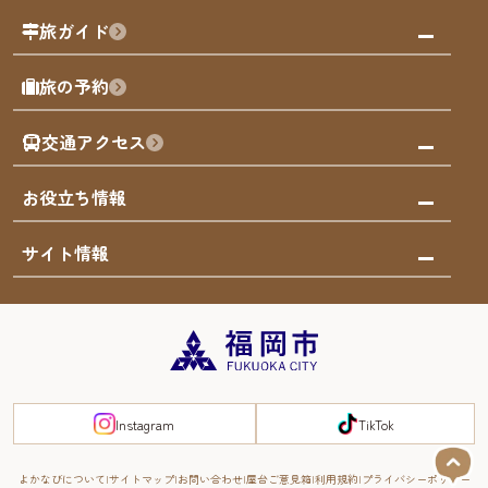
福岡の祭り
観る・遊ぶ
旅ガイド
屋台
福岡を楽しむ
モデルコース
旅の予約
買う
福岡のアート
AIおまかせコース
体験
福岡のナイトタイム
交通アクセス
オリジナルプラン
泊まる
福岡の歴史・文化
みんなの旅行記
市内交通ガイド
お役立ち情報
サステナブルツーリズム
お得なチケット
福岡検定
お知らせ
サイト情報
よかなび音声ガイド
災害情報
まち歩き・体験プログラム掲載申込
重要なお知らせ
福岡のエリア
お得なチケット
観光案内所一覧
エリアガイド
観光案内所一覧
緊急時の連絡先
博多旧市街
宿泊税
Instagram
TikTok
FUKUOKA EAST&WEST COAST
スマートトラベルガイド
福岡城・鴻臚館
よかなびについて
サイトマップ
お問い合わせ
屋台ご意見箱
利用規約
プライバシーポリシー