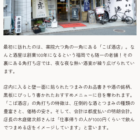
最初に訪れたのは、薬院六つ角の一角にある「こば酒店」。な
んと酒屋は創業100年になるという福岡でも随一の老舗！その
裏にある角打ち店では、夜な夜な熱い酒宴が繰り広げられてい
ます。
店内に入ると壁一面に貼られたつまみのお品書きや酒の銘柄、
黒板にびっしり書かれたおすすめメニューに目を奪われます。
「こば酒店」の角打ちの特徴は、圧倒的な酒とつまみの種類の
豊富さと、価格の安さ。そして、会計は都度払いの明朗会計。
店長の木庭健次郎さんは「仕事帰りの人が1000円くらいで飲ん
でつまめる店をイメージしています」と言います。