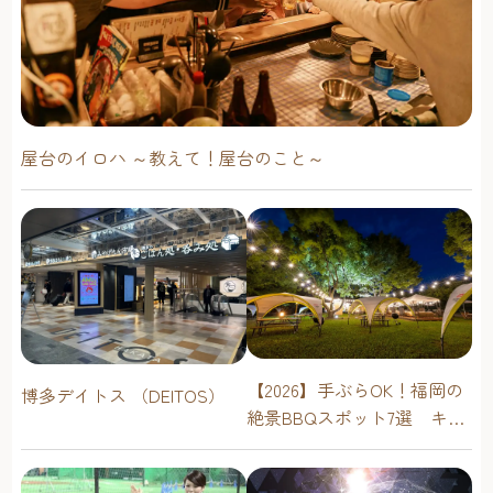
屋台のイロハ ～教えて！屋台のこと～
【2026】手ぶらOK！福岡の
博多デイトス （DEITOS）
絶景BBQスポット7選 キャ
ンプ場・海辺・公園で手軽
に楽しむ