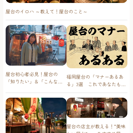
屋台のイロハ ～教えて！屋台のこと～
屋台初心者必見！屋台の
福岡屋台の「マナーあるあ
「知りたい」＆「こんな時
る」3選 これであなたも屋
どうしたらいい？」その疑
台通！
問に答えます！
屋台の店主が教える！“美味