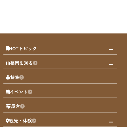
HOTトピック
みんなの旅行記
福岡を知る
天神エリア
福岡の見どころ
特集
博多旧市街
福岡の魅力
福岡城
イベント
観光カレンダー
歴史・文化
観光PR動画
屋台
まち歩き
観光・体験
福岡グルメ