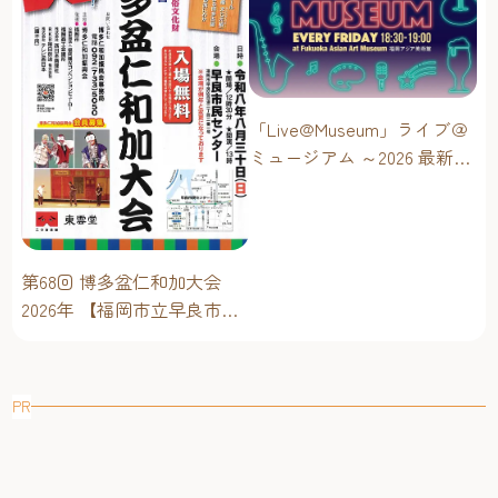
「Live@Museum」ライブ＠
ミュージアム ～2026 最新イ
ベントスケジュール！【福
岡アジア美術館】
第68回 博多盆仁和加大会
2026年 【福岡市立早良市民
センター】～仁和加もある
けん博多たい！！
PR