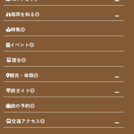
みんなの旅行記
福岡を知る
天神エリア
福岡の見どころ
特集
博多旧市街
福岡の魅力
福岡城
イベント
観光カレンダー
歴史・文化
観光PR動画
屋台
まち歩き
観光・体験
福岡グルメ
福岡の祭り
観る・遊ぶ
旅ガイド
屋台
福岡を楽しむ
モデルコース
旅の予約
買う
福岡のアート
AIおまかせコース
体験
福岡のナイトタイム
交通アクセス
オリジナルプラン
泊まる
福岡の歴史・文化
みんなの旅行記
市内交通ガイド