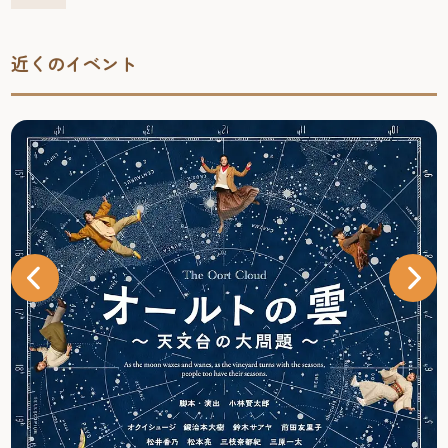
わせ様々なイルミネーションがタワーに点灯し、展望室か
らは「夜景100選」に選ばれた眺望を満喫できる。この展望
近くのイベント
室に設置された夜景とイルミネーションのコラボ「スカイ
イルミネーション」も必見。
さらに、福岡タワーは「恋人の聖地」としても認定されて
いる。地上116ｍの展望1階には、「誓いのフェンス」があ
りハート型南京錠を取り付け永遠の愛を誓うことができ
る。その他にもカップルで楽しめる仕掛けなどがあり、
デートスポットとしてもオススメ。
1階には、博多銘菓や明太子等を取り揃えたお土産コーナー
などもある。
◎関連記事：必見！リニューアルした「福岡タワー」の７
つの見どころを一挙紹介！