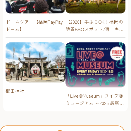
ドームツアー【福岡PayPay
【2026】手ぶらOK！福岡の
ドーム】
絶景BBQスポット7選 キャ
ンプ場・海辺・公園で手軽
に楽しむ
櫛田神社
「Live@Museum」ライブ＠
ミュージアム ～2026 最新イ
ベントスケジュール！【福
岡アジア美術館】