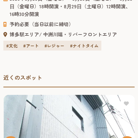
鎌目志万とダ・ヴィンチ・ノート』に続く“アカデミック・
⽇（金曜日）18時開演・8⽉29⽇（土曜日）12時開演、
コメディ・シリーズ”の第2弾作品。脚本・演出は前作同
16時30分開演
様、舞台や映像など幅広い作品で活躍する小林賢太郎が務
予約必要（当日以前に締切）
めます。 出...
博多駅エリア
中洲川端・リバーフロントエリア
#文化
#アート
#レジャー
#ナイトタイム
近くのスポット