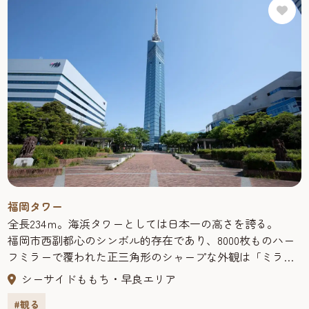
業は2025年4月6日をもって終了しました。
はコレクションを活用した企画展、特別展示室では世界の
文化を紹介する魅力的な巡回展などを随時開催。金印レプ
リカ・ストラップなどの関連グッズは大人気のお土産。小
さなお子さまには、アジア各国の楽器やおもちゃで遊べる
体験学習室「みたいけんラボ」（無料）がオススメ。
福岡タワー
全長234ｍ。海浜タワーとしては日本一の高さを誇る。
福岡市西副都心のシンボル的存在であり、8000枚ものハー
フミラーで覆われた正三角形のシャープな外観は「ミラー
セイル」の愛称で親しまれている。地上123ｍの展望3階か
シーサイドももち・早良エリア
ら見る福岡のパノラマ景色は圧巻モノ！
#観る
また、夜になると天の川やクリスマスツリーなど季節に合