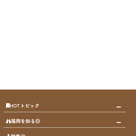
HOTトピック
みんなの旅行記
福岡を知る
天神エリア
福岡の見どころ