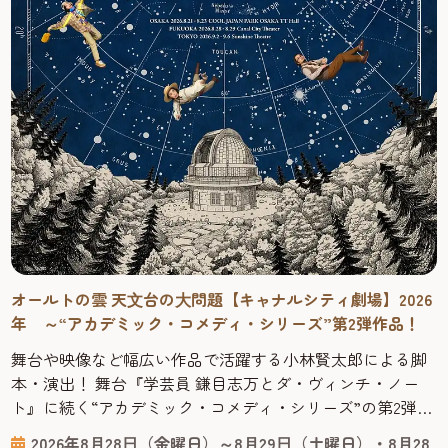
オールトの雲 天⽂台の⼤問題【キャナルシティ劇場】2026
年 ～“アカデミック・コメディ・シリーズ”第2弾作品！
舞台や映像など幅広い作品で活躍する小林賢太郎による脚
本・演出！ 舞台『学芸員 鎌目志万とダ・ヴィンチ・ノー
ト』に続く“アカデミック・コメディ・シリーズ”の第2弾作
品！ 2025年1月に上演されご好評をいただいた舞台『学芸員
2026年8⽉28⽇（金曜日）～8⽉29⽇（土曜日）・8⽉28