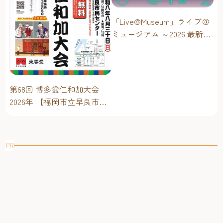
「Live@Museum」ライブ＠
ミュージアム ～2026 最新イ
ベントスケジュール！【福
岡アジア美術館】
第68回 博多盆仁和加大会
2026年 【福岡市立早良市民
センター】～仁和加もある
けん博多たい！！
PR