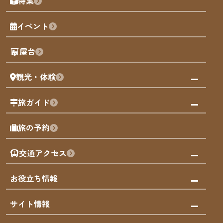
特集
博多旧市街
福岡の魅力
福岡城
イベント
観光カレンダー
歴史・文化
観光PR動画
屋台
まち歩き
観光・体験
福岡グルメ
福岡の祭り
観る・遊ぶ
旅ガイド
屋台
福岡を楽しむ
モデルコース
旅の予約
買う
福岡のアート
AIおまかせコース
体験
福岡のナイトタイム
交通アクセス
オリジナルプラン
泊まる
福岡の歴史・文化
みんなの旅行記
市内交通ガイド
お役立ち情報
サステナブルツーリズム
お得なチケット
福岡検定
お知らせ
サイト情報
よかなび音声ガイド
災害情報