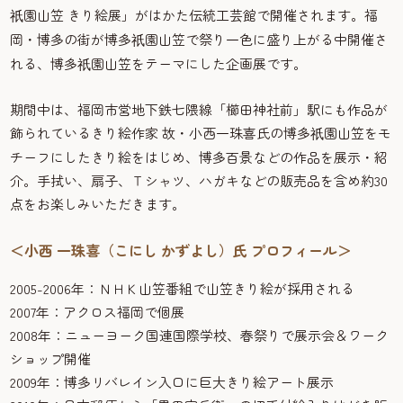
園山笠 きり絵展」がはかた伝統工芸館で開催されます。福
祇
岡・博多の街が博多
園山笠で祭り一色に盛り上がる中開催さ
祇
れる、博多
園山笠をテーマにした企画展です。
祇
期間中は、福岡市営地下鉄七隈線「櫛田神社前」駅にも作品が
飾られているきり絵作家 故・小西一珠喜氏の博多
園山笠をモ
祇
チーフにしたきり絵をはじめ、博多百景などの作品を展示・紹
介。手拭い、扇子、Ｔシャツ、ハガキなどの販売品を含め約30
点をお楽しみいただきます。
＜小西 一珠喜（こにし かずよし）氏 プロフィール＞
2005-2006年：ＮＨＫ山笠番組で山笠きり絵が採用される
2007年：アクロス福岡で個展
2008年：ニューヨーク国連国際学校、春祭りで展示会＆ワーク
ショップ開催
2009年：博多リバレイン入口に巨大きり絵アート展示