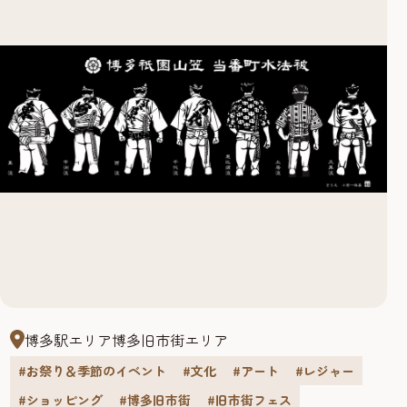
博多駅エリア
博多旧市街エリア
#お祭り＆季節のイベント
#文化
#アート
#レジャー
#ショッピング
#博多旧市街
#旧市街フェス