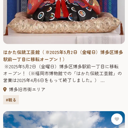
はかた伝統工芸館（ ※2025年5月2日（金曜日）博多区博多
駅前一丁目に移転オープン！）
※2025年5月2日（金曜日）博多区博多駅前一丁目に移転
オープン！（※福岡市博物館での「はかた伝統工芸館」の
営業は2025年4月6日をもって終了しました。）
「はかた伝統工芸館」は、福岡市を代表する伝統的工芸品
博多旧市街エリア
である博多織・博多人形など、福岡・博多ゆかりの工芸品
#観る
を展示・紹介する観光スポットです。
「博多織」は約780年の歴史を有し、筑前黒田藩主が幕府に
献上したことで、その際の柄は「献上柄」として知られ、