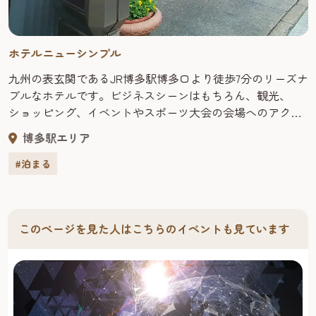
ホテルニューシンプル
九州の表玄関であるJR博多駅博多口より徒歩7分のリーズナ
ブルなホテルです。ビジネスシーンはもちろん、観光、
ショッピング、イベントやスポーツ大会の会場へのアクセ
スも抜群です。多彩な客室から、ニーズに合わせてお選び
博多駅エリア
いただけます。 ＜客室数＞30室 ＜シングル＞12室 ＜
ツイン＞2部屋のみです。 ＜グループ＞2段ベットになっ
#泊まる
ています。シャワー・トイレ・洗面は共有スペースでのご
利用になります。 ＜ファミリー＞ご家族にかぎらず、さ
まざまな団体利用に最適です。コテージ風のベッドスペー
このページを見た人はこちらのイベントも見ています
スや畳座の小上がり（掘りごたつ）でおくつろぎできま
す。