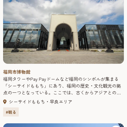
「博多人形」は、約400年前の黒田長政の筑前入国に伴って
多くの瓦職人が集められたことから誕生したと言われま
す。
ほかにも、「博多曲物（まげもの）」、「博多鋏（ばさ
み）、「博多張子（はりこ）」、「マルティグラス」、
「博多独楽（こま）」、「博多おきあげ」に「今宿人形」
といった伝統工芸品が勢揃い。
そしてなにより、忘れてはならないのが、匠の技！
福岡市博物館
伝統を守り、確かな技術を継承してきたからこそ、いにし
福岡タワーやPay Payドームなど福岡のシンボルが集まる
えより今日まで伝えられてきたその技のすばらしさを身近
「シーサイドももち」にあり、福岡の歴史・文化観光の拠
に感じることができます。
点の一つとなっている。ここでは、古くからアジアとの交
伝統が息づく「はかた伝統工芸館」にぜひお立ち寄りくだ
流拠点として発展してきた福岡の歴史とくらしを紹介し、
シーサイドももち・早良エリア
さい。
教科書でおなじみの国宝「金印」や黒田節で有名な名鎗
#観る
「日本号」を常設展示している。 2014年の大河ドラマの主
※2025年5月2日（金曜日）博多区博多駅前一丁目に移転
人公、黒田官兵衛を藩祖とする旧福岡藩主・黒田家ゆかり
オープン！※福岡市博物館での「はかた伝統工芸館」の営
の資料など多くのコレクションがあり、4つの企画展示室で