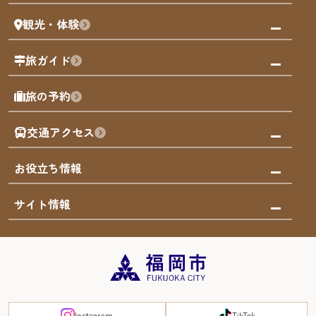
まち歩き
観光・体験
福岡グルメ
福岡の祭り
観る・遊ぶ
旅ガイド
屋台
福岡を楽しむ
モデルコース
旅の予約
買う
福岡のアート
AIおまかせコース
体験
福岡のナイトタイム
交通アクセス
オリジナルプラン
泊まる
福岡の歴史・文化
みんなの旅行記
市内交通ガイド
お役立ち情報
サステナブルツーリズム
お得なチケット
福岡検定
お知らせ
サイト情報
よかなび音声ガイド
災害情報
まち歩き・体験プログラム掲載申込
重要なお知らせ
福岡のエリア
お得なチケット
観光案内所一覧
エリアガイド
観光案内所一覧
緊急時の連絡先
博多旧市街
宿泊税
Instagram
TikTok