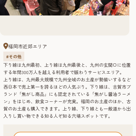
福岡市近郊エリア
#その他
下り線は九州最初、上り線は九州最後と、九州の玄関口に位置
する年間300万人を越える利用者で賑わうサービスエリア。
上り線は、九州最大規模で九州全域のお土産が勢揃いするなど
西日本で売上第一を誇るほどの人気ぶり。下り線は、古賀市ブ
ランド「焦がし商品」にも認定されている「焦がし醤油ラーメ
ン」をはじめ、飲食コーナーが充実。福岡のお土産のほか、古
賀のお土産も購入できます。上り線、下り線とも一般道から出
入りし買い物できる知る人ぞ知る穴場スポットです。