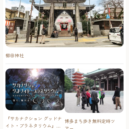
櫛田神社
『サカナクション グッドナ
博多まち歩き無料定時ツ
イト・プラネタリウム』が
アー