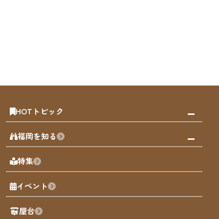
HOTトピック
みんなの旅行記
福岡を知る
天神エリア
福岡の見どころ
特集
博多旧市街
福岡の魅力
福岡城
イベント
観光カレンダー
歴史・文化
観光PR動画
屋台