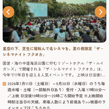
星空の下、芝生に寝転んで名シネマを。夏の夜限定「ザ・
シネマナイト フクオカ」
国営・海の中道海浜公園に佇むリゾートホテル「ザ・ルイ
ガンズ」で開催される「ザ・シネマナイト フクオカ」は、
今年で17年目を迎える人気イベントです。 上映は日没後19
時30分〜20時ごろスタートするので、日中の観光を終えた
2026年7月11日（土曜日）～9月30日（水曜日）のうち毎
あとも楽しめます。ジャンルはハリウッド映画からお子様
週水曜・土曜（一部除外日あり）受付・入場 17時30分〜
が楽しめる映画まで幅広く、字幕・吹替の両方が楽しめる
／上映 日没後19時30分〜20時ごろ開始予定 ※上映開始
回もあり、旅行者でも気軽に立ち寄れます。上映作品のラ
時刻は当日の天候、来場人数により前後あり>>映画のラ
インナップは、ルイ...
インナップはこちらから