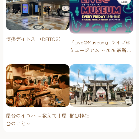
博多デイトス （DEITOS）
「Live@Museum」ライブ＠
ミュージアム ～2026 最新イ
ベントスケジュール！【福
岡アジア美術館】
屋台のイロハ ～教えて！屋
櫛田神社
台のこと～