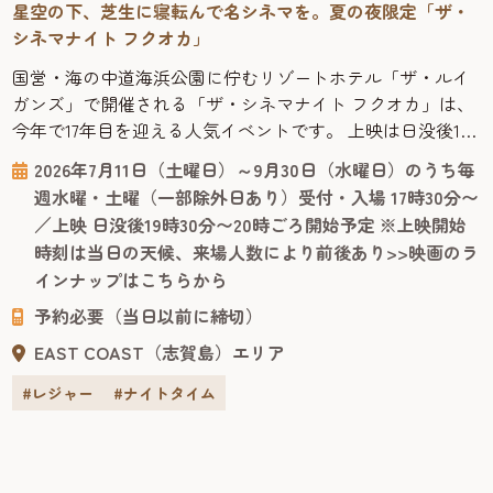
星空の下、芝生に寝転んで名シネマを。夏の夜限定「ザ・
シネマナイト フクオカ」
国営・海の中道海浜公園に佇むリゾートホテル「ザ・ルイ
ガンズ」で開催される「ザ・シネマナイト フクオカ」は、
今年で17年目を迎える人気イベントです。 上映は日没後19
時30分〜20時ごろスタートするので、日中の観光を終えた
2026年7月11日（土曜日）～9月30日（水曜日）のうち毎
あとも楽しめます。ジャンルはハリウッド映画からお子様
週水曜・土曜（一部除外日あり）受付・入場 17時30分〜
が楽しめる映画まで幅広く、字幕・吹替の両方が楽しめる
／上映 日没後19時30分〜20時ごろ開始予定 ※上映開始
回もあり、旅行者でも気軽に立ち寄れます。上映作品のラ
時刻は当日の天候、来場人数により前後あり>>映画のラ
インナップは、ルイ...
インナップはこちらから
予約必要（当日以前に締切）
EAST COAST（志賀島）エリア
#レジャー
#ナイトタイム