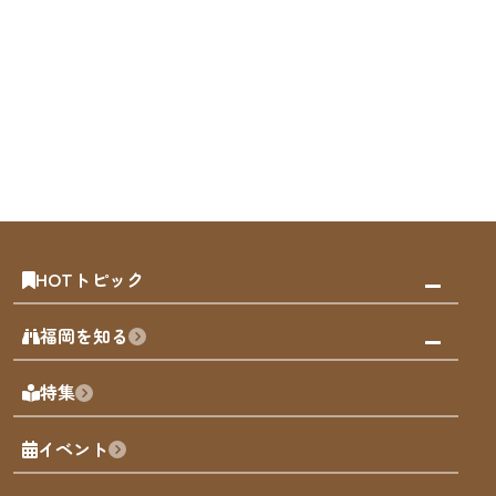
HOTトピック
みんなの旅行記
福岡を知る
天神エリア
福岡の見どころ
特集
博多旧市街
福岡の魅力
福岡城
イベント
観光カレンダー
歴史・文化
観光PR動画