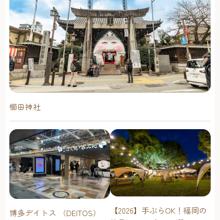
櫛田神社
【2026】手ぶらOK！福岡の
博多デイトス （DEITOS）