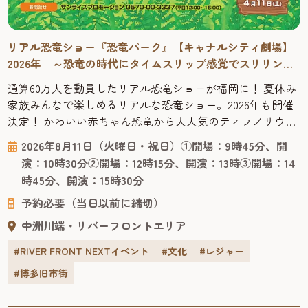
リアル恐竜ショー『恐竜パーク』【キャナルシティ劇場】
2026年 ～恐竜の時代にタイムスリップ感覚でスリリング
に学べる！
通算60万人を動員したリアル恐竜ショーが福岡に！ 夏休み
家族みんなで楽しめるリアルな恐竜ショー。2026年も開催
決定！ かわいい赤ちゃん恐竜から大人気のティラノサウル
スまで登場する、オーストラリアからやってきたリアル恐
2026年8月11日（火曜日・祝日）①開場：9時45分、開
竜ショー「恐竜パーク」は、恐竜が生きていた時代にタイ
演：10時30分②開場：12時15分、開演：13時③開場：14
ムスリップした感覚で楽しくスリリングに学べる、ファミ
時45分、開演：15時30分
リー向けのパフォーマンスショー。 客席で観るだけでな
予約必要（当日以前に締切）
く、ラッキーなお客様...
中洲川端・リバーフロントエリア
#RIVER FRONT NEXTイベント
#文化
#レジャー
#博多旧市街