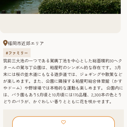
福岡市近郊エリア
#ファミリー
筑前三大池の一つである駕輿丁池を中心とした総面積約30ヘク
タールの駕与丁公園は、粕屋町のシンボル的な存在です。 3月
末には桜の並木道にもなる遊歩道では、ジョギングや散策など
が楽しめます。また、公園に隣接する粕屋町総合体育館（かす
やドーム）や野球場では本格的な運動も楽しめます。 公園内に
は、バラ園もあり5月頃と10月頃には170品種、2,300本の色とり
どりのバラが、かぐわしい香りとともに花を咲かせます。