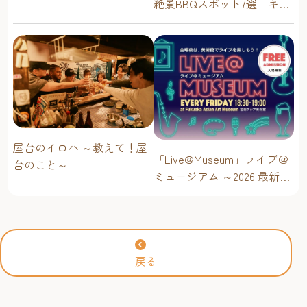
絶景BBQスポット7選 キャ
ンプ場・海辺・公園で手軽
に楽しむ
屋台のイロハ ～教えて！屋
「Live@Museum」ライブ＠
台のこと～
ミュージアム ～2026 最新イ
ベントスケジュール！【福
岡アジア美術館】
戻る