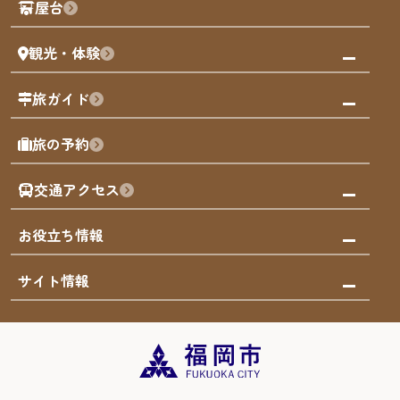
屋台
まち歩き
観光・体験
福岡グルメ
福岡の祭り
観る・遊ぶ
旅ガイド
屋台
福岡を楽しむ
モデルコース
旅の予約
買う
福岡のアート
AIおまかせコース
体験
福岡のナイトタイム
交通アクセス
オリジナルプラン
泊まる
福岡の歴史・文化
みんなの旅行記
市内交通ガイド
お役立ち情報
サステナブルツーリズム
お得なチケット
福岡検定
お知らせ
サイト情報
よかなび音声ガイド
災害情報
まち歩き・体験プログラム掲載申込
重要なお知らせ
福岡のエリア
お得なチケット
観光案内所一覧
エリアガイド
観光案内所一覧
緊急時の連絡先
博多旧市街