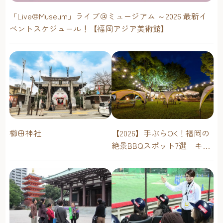
「Live@Museum」ライブ＠ミュージアム ～2026 最新イ
ベントスケジュール！【福岡アジア美術館】
櫛田神社
【2026】手ぶらOK！福岡の
絶景BBQスポット7選 キャ
ンプ場・海辺・公園で手軽
に楽しむ