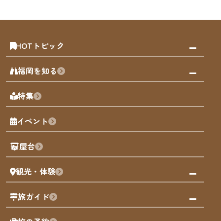
HOTトピック
みんなの旅行記
福岡を知る
天神エリア
福岡の見どころ
特集
博多旧市街
福岡の魅力
福岡城
イベント
観光カレンダー
歴史・文化
観光PR動画
屋台
まち歩き
観光・体験
福岡グルメ
福岡の祭り
観る・遊ぶ
旅ガイド
屋台
福岡を楽しむ
モデルコース