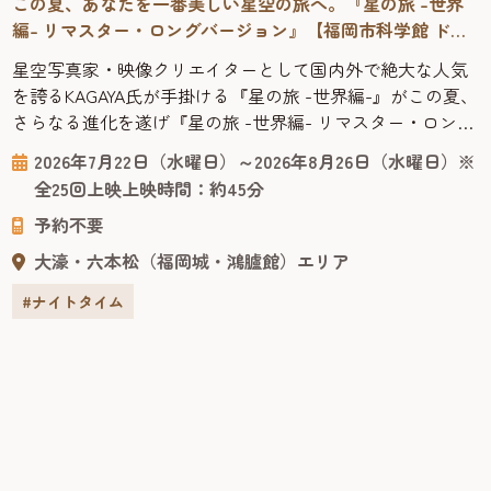
この夏、あなたを一番美しい星空の旅へ。『星の旅 -世界
編- リマスター・ロングバージョン』【福岡市科学館 ドー
ムシアター】2026年
星空写真家・映像クリエイターとして国内外で絶大な人気
を誇るKAGAYA氏が手掛ける『星の旅 -世界編-』がこの夏、
さらなる進化を遂げ『星の旅 -世界編- リマスター・ロング
バージョン』として福岡市科学館ドームシアターに帰って
2026年7月22日（水曜日）～2026年8月26日（水曜日）※
きます。 ニュージーランドのテカポ湖、ハワイのマウナケ
全25回上映上映時間：約45分
ア山、ウユニ塩湖など、KAGAYA氏が3年の歳月をかけて撮
予約不要
影した世界各地の星空の映像を元に、ドーム映像ならでは
の臨場...
大濠・六本松（福岡城・鴻臚館）エリア
#ナイトタイム