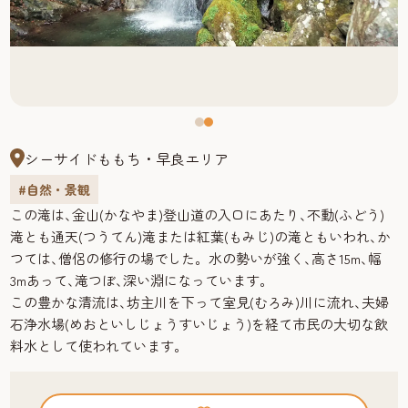
シーサイドももち・早良エリア
#自然・景観
この滝は､金山(かなやま)登山道の入口にあたり､不動(ふどう)
滝とも通天(つうてん)滝または紅葉(もみじ)の滝ともいわれ､か
つては､僧侶の修行の場でした。水の勢いが強く､高さ15m､幅
3mあって､滝つぼ､深い淵になっています｡
この豊かな清流は､坊主川を下って室見(むろみ)川に流れ､夫婦
石浄水場(めおといしじょうすいじょう)を経て市民の大切な飲
料水として使われています｡