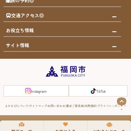
旅の予約
買う
福岡のアート
AIおまかせコース
体験
福岡のナイトタイム
交通アクセス
オリジナルプラン
泊まる
福岡の歴史・文化
みんなの旅行記
市内交通ガイド
お役立ち情報
サステナブルツーリズム
お得なチケット
福岡検定
お知らせ
サイト情報
よかなび音声ガイド
災害情報
まち歩き・体験プログラム掲載申込
重要なお知らせ
福岡のエリア
お得なチケット
観光案内所一覧
エリアガイド
観光案内所一覧
緊急時の連絡先
博多旧市街
宿泊税
Instagram
TikTok
FUKUOKA EAST&WEST COAST
スマートトラベルガイド
福岡城・鴻臚館
よかなびについて
サイトマップ
お問い合わせ
屋台ご意見箱
利用規約
プライバシーポリシー
RIVER FRONT
周遊する
© 2008-2025 YOKANAVI All Rights Reserved.