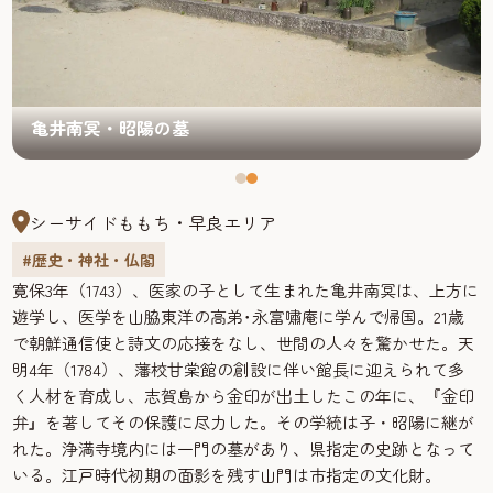
亀井南冥・昭陽の墓
シーサイドももち・早良エリア
#歴史・神社・仏閣
寛保3年（1743）、医家の子として生まれた亀井南冥は、上方に
遊学し、医学を山脇東洋の高弟･永富嘯庵に学んで帰国。21歳
で朝鮮通信使と詩文の応接をなし、世間の人々を驚かせた。天
明4年（1784）、藩校甘棠館の創設に伴い館長に迎えられて多
く人材を育成し、志賀島から金印が出土したこの年に、『金印
弁』を著してその保護に尽力した。その学統は子・昭陽に継が
れた。浄満寺境内には一門の墓があり、県指定の史跡となって
いる。江戸時代初期の面影を残す山門は市指定の文化財。