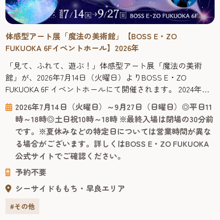
体感型アート展「魔法の美術館」【BOSS E・ZO
FUKUOKA 6Fイベントホール】2026年
「見て、ふれて、遊ぶ！」体感型アート展「魔法の美術
館」が、2026年7月14日（火曜日）よりBOSS E・ZO
FUKUOKA 6F イベントホールにて開催されます。 2024年に
大好評を博した本展が、内容をさらにパワーアップして再
2026年7月14日（火曜日）～9月27日（日曜日）◎平日11
登場。子どもから大人まで、世代を問わず夢中になれる、
時～18時◎土日祝10時～18時 ※最終入場は閉場の30分前
学びと楽しさが融合した体験型ミュージアムです。 展示室
です。※夏休みなどの特定日については営業時間が異な
に一歩足を踏み入れると、そこは光とアートが織りなす不
る場合がございます。詳しくはBOSS E・ZO FUKUOKA
思議...
公式サイトでご確認ください。
予約不要
シーサイドももち・早良エリア
#その他