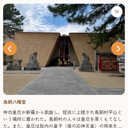
鳥飼八幡宮
神功皇后が新羅から凱旋し，姪浜に上陸され鳥飼村平山と
いう場所に着かれた。鳥飼村の人々は皇后を厚くもてなし
た。また、皇后は胎内の皇子（後の応神天皇）の将来を祝