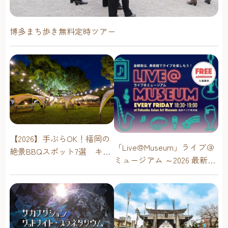
博多まち歩き無料定時ツアー
【2026】手ぶらOK！福岡の
「Live@Museum」ライブ＠
絶景BBQスポット7選 キャ
ミュージアム ～2026 最新イ
ンプ場・海辺・公園で手軽
ベントスケジュール！【福
に楽しむ
岡アジア美術館】