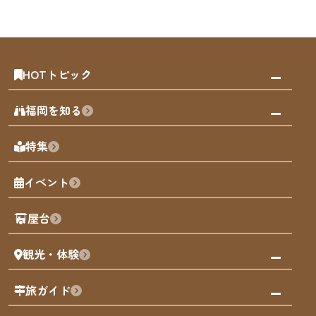
HOTトピック
みんなの旅行記
福岡を知る
天神エリア
福岡の見どころ
特集
博多旧市街
福岡の魅力
福岡城
イベント
観光カレンダー
歴史・文化
観光PR動画
屋台
まち歩き
観光・体験
福岡グルメ
福岡の祭り
観る・遊ぶ
旅ガイド
屋台
福岡を楽しむ