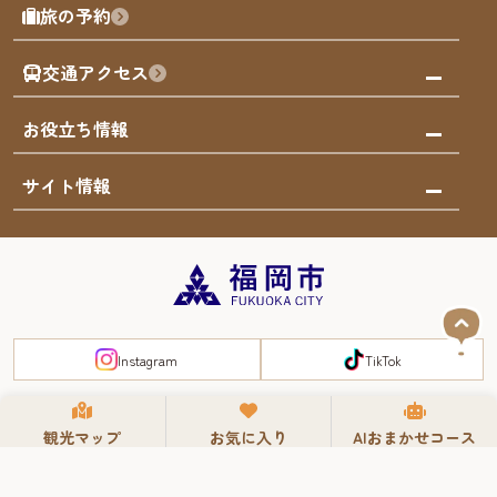
モデルコース
旅の予約
買う
福岡のアート
AIおまかせコース
体験
福岡のナイトタイム
交通アクセス
オリジナルプラン
泊まる
福岡の歴史・文化
みんなの旅行記
市内交通ガイド
お役立ち情報
サステナブルツーリズム
お得なチケット
福岡検定
お知らせ
サイト情報
よかなび音声ガイド
災害情報
まち歩き・体験プログラム掲載申込
重要なお知らせ
福岡のエリア
お得なチケット
観光案内所一覧
エリアガイド
観光案内所一覧
緊急時の連絡先
博多旧市街
宿泊税
Instagram
TikTok
FUKUOKA EAST&WEST COAST
スマートトラベルガイド
福岡城・鴻臚館
よかなびについて
サイトマップ
お問い合わせ
屋台ご意見箱
利用規約
プライバシーポリシー
観光マップ
お気に入り
AIおまかせコース
RIVER FRONT
周遊する
© 2008-2025 YOKANAVI All Rights Reserved.