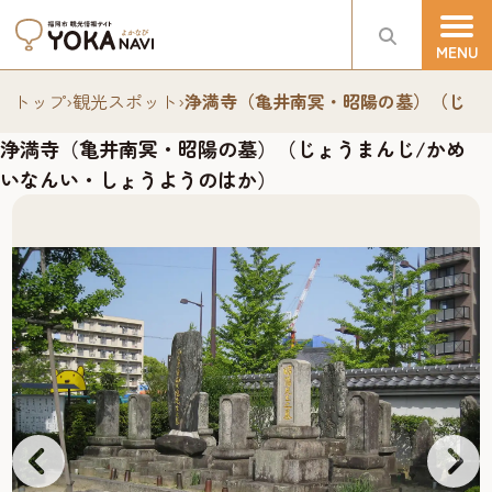
トップ
›
観光スポット
›
浄満寺（亀井南冥・昭陽の墓）（じょ
浄満寺（亀井南冥・昭陽の墓）（じょうまんじ/かめ
いなんい・しょうようのはか）