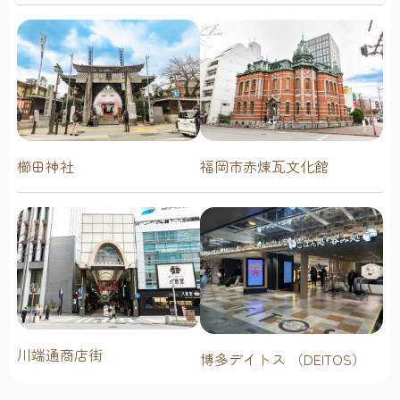
櫛田神社
福岡市赤煉瓦文化館
川端通商店街
博多デイトス （DEITOS）