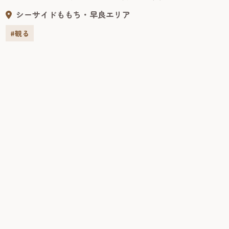
い、この地に泊まって近臣たちにも杯を振る舞ったという
シーサイドももち・早良エリア
伝説から、子供の成長を助ける子安のご利益があるとされ
ている。その後、村ではこの地に社を建てて、『若八幡』
#観る
と名付けて奉拝したのが鳥飼八幡宮の起源とされている。