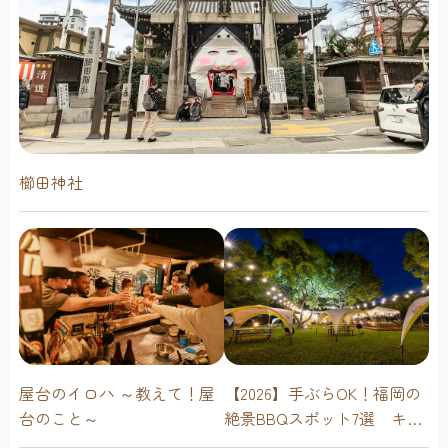
櫛田神社
屋台のイロハ ～教えて！屋
【2026】手ぶらOK！福岡の
台のこと～
絶景BBQスポット7選 キャ
ンプ場・海辺・公園で手軽