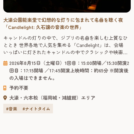
大濠公園能楽堂で幻想的な灯りに包まれて名曲を聴く夜
「Candlelight: 久石譲の音楽の世界」
キャンドルの灯りの中で、ジブリの名曲を楽しむ上質なひ
ととき 世界各地で人気を集める「Candlelight」は、会場
いっぱいに灯されたキャンドルの中でクラシックや映画音
楽を聴く新しい形のコンサートシリーズです。たくさんの
2026年8月15日（土曜日）1回目：15:00開場／15:30開演2
キャンドルが揺らめく幻想的な空間と一流の弦楽器奏者が
回目：17:15開場 ／17:45開演上映時間：約65分 ※開演後
生み出す音色は、言葉の壁を超えて心に響きます。 会場は
の入場はできません。
檜造りの本格的な能楽堂で、普段は能や狂言が上演される
予約不要
日本の伝統建築で...
大濠・六本松（福岡城・鴻臚館）エリア
#音楽
#ナイトタイム