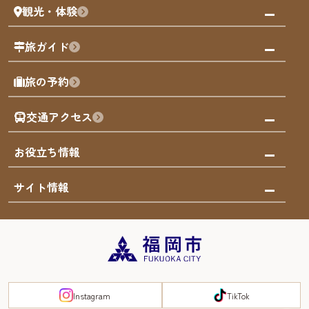
観光・体験
福岡グルメ
福岡の祭り
観る・遊ぶ
旅ガイド
屋台
福岡を楽しむ
モデルコース
旅の予約
買う
福岡のアート
AIおまかせコース
体験
福岡のナイトタイム
交通アクセス
オリジナルプラン
泊まる
福岡の歴史・文化
みんなの旅行記
市内交通ガイド
お役立ち情報
サステナブルツーリズム
お得なチケット
福岡検定
お知らせ
サイト情報
よかなび音声ガイド
災害情報
まち歩き・体験プログラム掲載申込
重要なお知らせ
福岡のエリア
お得なチケット
観光案内所一覧
エリアガイド
観光案内所一覧
緊急時の連絡先
博多旧市街
宿泊税
Instagram
TikTok
FUKUOKA EAST&WEST COAST