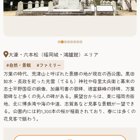
大濠・六本松（福岡城・鴻臚館）エリア
#自然・景観
#ファミリー
万葉の時代、荒津山と呼ばれた景勝の地が現在の西公園。黒田
如水・長政を祀った光雲（てるも）神社や母里太兵衛と幕末の
志士平野国臣の銅像、加藤司書の歌碑、徳富蘇峰の詩碑、万葉
歌碑など多くの先人の碑がある。展望台からは、東に福岡市街
地、北に博多湾や海の中道、志賀島など見事な景観が一望でき
る。公園内には約1,300本の桜が植栽されており、春には多くの
花見客で賑わう。