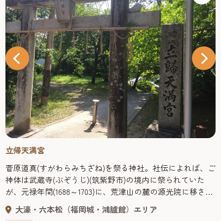
立帰天満宮
菅原道真(すがわらみちざね)を祭る神社。社伝によれば、ご
神体は武蔵寺(ぶぞうじ)(筑紫野市)の境内に祭られていた
が、元禄年間(1688～1703)に、荒津山の麓の源光院に移され
た。港に近く、藩船の船乗りに信仰された。明治20年、こ
大濠・六本松（福岡城・鴻臚館）エリア
の地に社殿が建てられ、漁業、航海関係者に参詣されてい