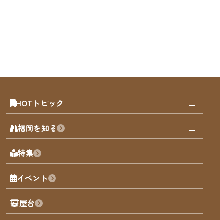
HOTトピック
みんなの旅行記
福岡を知る
天神エリア
福岡の見どころ
特集
博多旧市街
福岡の魅力
福岡城
イベント
観光カレンダー
歴史・文化
観光PR動画
屋台
まち歩き