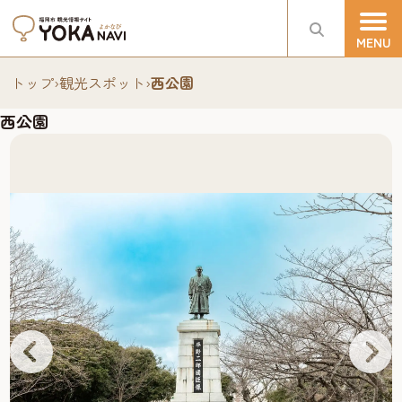
トップ
›
観光スポット
›
西公園
西公園