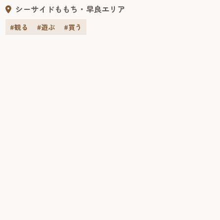
化する「運動の森」の2つのエリアからなる。 料金 16歳以
シーサイドももち・早良エリア
上: 2,400円 15歳以下: 1,000円 ※3歳以下は、要保護者同伴
（無料） ※ハイシーズンは料金が異なる場合がございます
#観る
#遊ぶ
#買う
のでご了承ください。