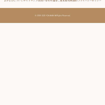
よかなびについて
サイトマップ
お問い合わせ
屋台ご意見箱
利用規約
プライバシーポリシー
RIVER FRONT
周遊する
© 2008-2025 YOKANAVI All Rights Reserved.
福岡・北九州の旅