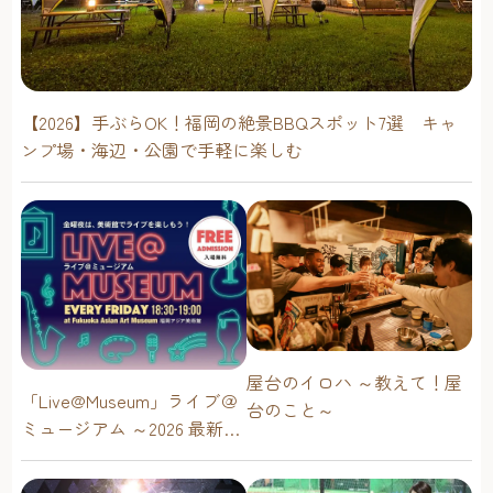
【2026】手ぶらOK！福岡の絶景BBQスポット7選 キャ
ンプ場・海辺・公園で手軽に楽しむ
屋台のイロハ ～教えて！屋
「Live@Museum」ライブ＠
台のこと～
ミュージアム ～2026 最新イ
ベントスケジュール！【福
岡アジア美術館】