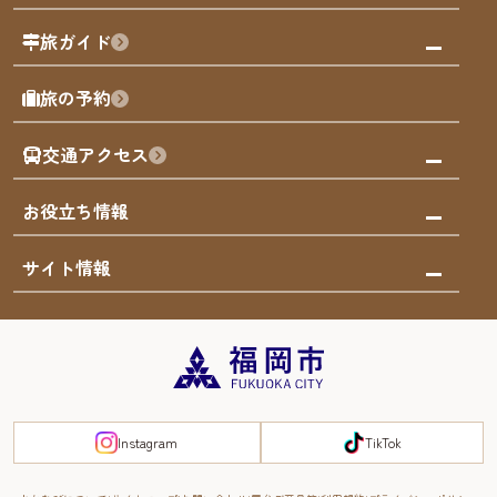
福岡の祭り
観る・遊ぶ
旅ガイド
屋台
福岡を楽しむ
モデルコース
旅の予約
買う
福岡のアート
AIおまかせコース
体験
福岡のナイトタイム
交通アクセス
オリジナルプラン
泊まる
福岡の歴史・文化
みんなの旅行記
市内交通ガイド
お役立ち情報
サステナブルツーリズム
お得なチケット
福岡検定
お知らせ
サイト情報
よかなび音声ガイド
災害情報
まち歩き・体験プログラム掲載申込
重要なお知らせ
福岡のエリア
お得なチケット
観光案内所一覧
エリアガイド
観光案内所一覧
緊急時の連絡先
博多旧市街
宿泊税
Instagram
TikTok
FUKUOKA EAST&WEST COAST
スマートトラベルガイド
福岡城・鴻臚館