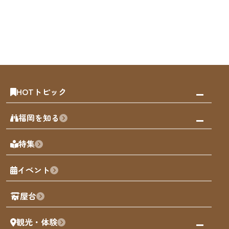
HOTトピック
みんなの旅行記
福岡を知る
天神エリア
福岡の見どころ
特集
博多旧市街
福岡の魅力
福岡城
イベント
観光カレンダー
歴史・文化
観光PR動画
屋台
まち歩き
観光・体験
福岡グルメ