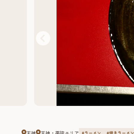
天神
天神・薬院エリア
#ラーメン
#焼きラーメ