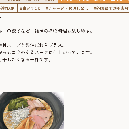
子連れOK
#車いすOK
#チャージ・お通しなし
#外国語での接客可
い
、
多一口餃子など、福岡の名物料理も楽しめる。
豚骨スープと醤油だれをプラス。
がらもコクのあるスープに仕上がっています。
み干したくなる一杯です。