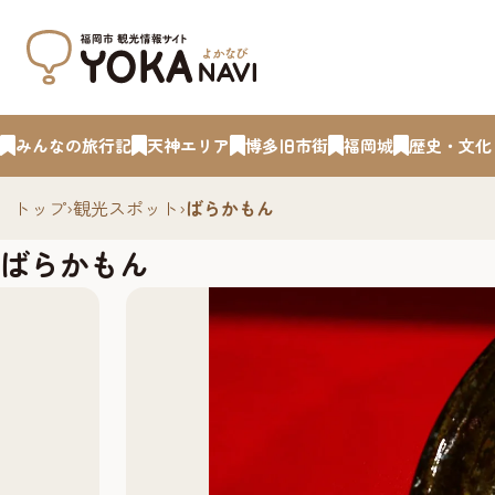
みんなの旅行記
天神エリア
博多旧市街
福岡城
歴史・文化
トップ
›
観光スポット
›
ばらかもん
ばらかもん