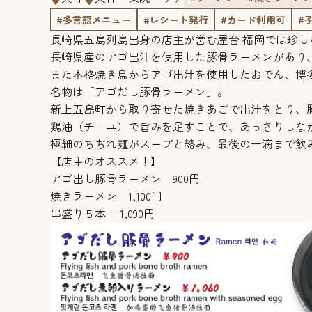
#多言語メニュー
#レシート発行
#カード利用可
#
長崎県五島列島出身の店主が営む屋台 福岡では珍し
長崎県産のアゴ出汁を使用した豚骨ラーメンがあり
また本格焼き鳥からアゴ出汁を使用したおでん、博
名物は「アゴだし豚骨ラーメン」。
新上五島町から取り寄せた焼きあごで出汁をとり、
鶏油（チーユ）で旨みを足すことで、あっさりしな
極細のちぢれ麺がスープと絡み、最後の一滴まで飲
【店主のオススメ！】
アゴ出し豚骨ラーメン 900円
焼きラーメン 1,100円
串盛り５本 1,090円