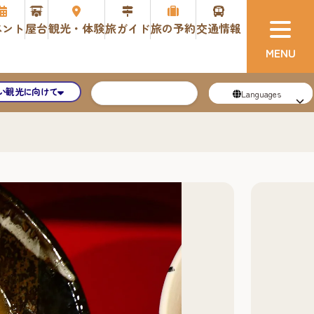
ベント
屋台
観光・体験
旅ガイド
旅の予約
交通情報
い観光に向けて
Languages