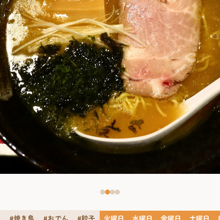
ン
#焼き鳥
#おでん
#餃子
火曜日
水曜日
金曜日
土曜日