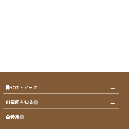
HOTトピック
みんなの旅行記
福岡を知る
天神エリア
福岡の見どころ
特集
博多旧市街
福岡の魅力
福岡城