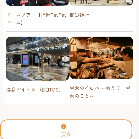
ドームツアー【福岡PayPay
櫛田神社
ドーム】
屋台のイロハ ～教えて！屋
博多デイトス （DEITOS）
台のこと～
戻る