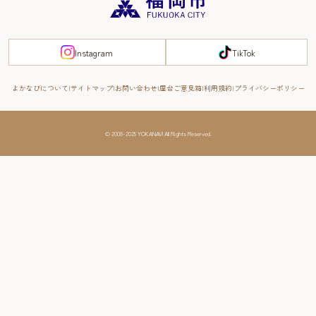
観光案内所一覧
エリアガイド
観光案内所一覧
緊急時の連絡先
博多旧市街
宿泊税
Instagram
TikTok
FUKUOKA EAST&WEST COAST
スマートトラベルガイド
福岡城・鴻臚館
よかなびについて
サイトマップ
お問い合わせ
屋台ご意見箱
利用規約
プライバシーポリシー
RIVER FRONT
周遊する
© 2008-2025 YOKANAVI All Rights Reserved.
福岡・北九州の旅