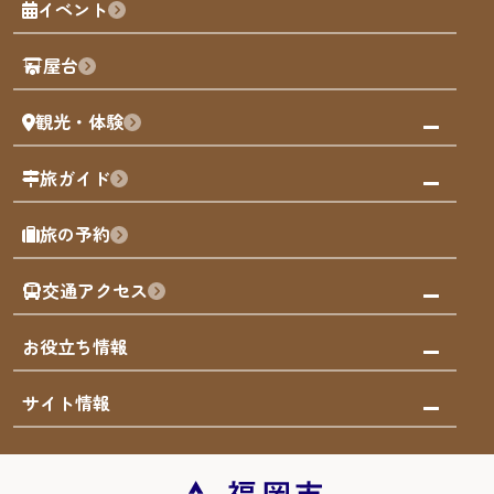
イベント
観光カレンダー
歴史・文化
観光PR動画
屋台
まち歩き
観光・体験
福岡グルメ
福岡の祭り
観る・遊ぶ
旅ガイド
屋台
福岡を楽しむ
モデルコース
旅の予約
買う
福岡のアート
AIおまかせコース
体験
福岡のナイトタイム
交通アクセス
オリジナルプラン
泊まる
福岡の歴史・文化
みんなの旅行記
市内交通ガイド
お役立ち情報
サステナブルツーリズム
お得なチケット
福岡検定
お知らせ
サイト情報
よかなび音声ガイド
災害情報
まち歩き・体験プログラム掲載申込
重要なお知らせ
福岡のエリア
お得なチケット