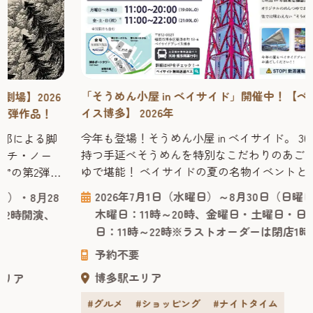
「そうめん小屋 in ベイサイド」開催中！【ベイサイドプレ
イス博多】 2026年
今年も登場！そうめん小屋 in ベイサイド。 300年の歴史を
持つ手延べそうめんを特別なこだわりのあご出汁のめんつ
ゆで堪能！ ベイサイドの夏の名物イベントとして親しまれ
ている「そうめん小屋」が今年も登場。博多湾を望む絶好
2026年7月1日（水曜日）～8月30日（日曜日）月曜日～
のロケーションで、300年の歴史を持つ三輪山本の手延べそ
木曜日：11時～20時、金曜日・土曜日・日曜日・祝日
うめんと、本格的な流しそうめん体験をお楽しめます。 会
日：11時～22時※ラストオーダーは閉店1時間前
場は、開放的な空間が人気の海側屋外施設「ベイサイド
予約不要
キャノピー」。...
博多駅エリア
#グルメ
#ショッピング
#ナイトタイム