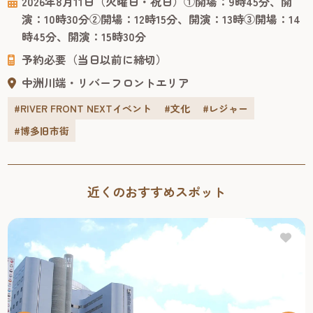
2026年8月11日（火曜日・祝日）①開場：9時45分、開
竜ショー「恐竜パーク」は、恐竜が生きていた時代にタイ
演：10時30分②開場：12時15分、開演：13時③開場：14
ムスリップした感覚で楽しくスリリングに学べる、ファミ
時45分、開演：15時30分
リー向けのパフォーマンスショー。 客席で観るだけでな
予約必要（当日以前に締切）
く、ラッキーなお客様...
中洲川端・リバーフロントエリア
#RIVER FRONT NEXTイベント
#文化
#レジャー
#博多旧市街
近くのおすすめスポット