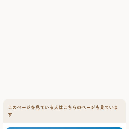
できる至福のバスタイムをお楽しみいただけます。お食事
は、阿蘇あか牛とフレンチが融合した「レストランケヤ
キ」と博多の美食を楽しむ「博多なぎの木」がございま
す。「レストランケヤキ」では「生産者の顔がわかる安
心・安全な食材」を求め、熊本県阿蘇"大塚牧場"との産地直
送契約を結び、「あか牛」をご案内致しております。「博
多なぎの木」は、長浜魚市場より"玄界灘の幸"、九州産幻の
鶏「天草大王」の"水炊き"、大塚牧場産の牛もつのみを使用
した"もつ鍋"など九州のうまいものをご提供いたします。観
光に、ビジネスに、幅広くお役立ていただけ、心地よいや
すらぎのひとときを提供いたします。
このページを見ている人はこちらのページも見ていま
す