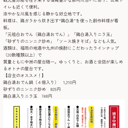
イレも近くて便利。
涼やかな川風を感じる静かな好立地です。
料理は、鶏ガラから炊き出す“鶏白湯”を使った創作料理が看
板。
「元祖白おでん（鶏白湯おでん）」「鶏白湯入りニラ玉」
「砂ずりのニンニク炒め」「ソース焼きそば」なども人気。
酒類は、福岡の地酒や九州の焼酎にこだわったラインナップ
（20数種類以上）で
質量ともに中洲の屋台随一。ゆっくりと、お酒と会話が楽しめ
るオトナの屋台です。
【店主のオススメ！】
鶏白湯おでん鍋（４個入り） 1,210円
砂ずりのニンニク炒め 825円
鶏白湯入りニラ玉 748円