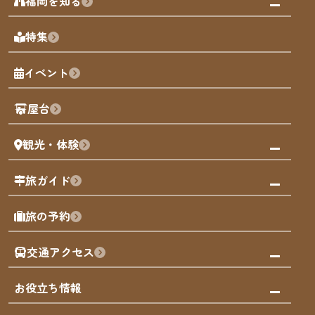
福岡を知る
天神エリア
福岡の見どころ
特集
博多旧市街
福岡の魅力
福岡城
イベント
観光カレンダー
歴史・文化
観光PR動画
屋台
まち歩き
観光・体験
福岡グルメ
福岡の祭り
観る・遊ぶ
旅ガイド
屋台
福岡を楽しむ
モデルコース
旅の予約
買う
福岡のアート
AIおまかせコース
体験
福岡のナイトタイム
交通アクセス
オリジナルプラン
泊まる
福岡の歴史・文化
みんなの旅行記
市内交通ガイド
お役立ち情報
サステナブルツーリズム
お得なチケット