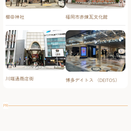
櫛田神社
福岡市赤煉瓦文化館
川端通商店街
博多デイトス （DEITOS）
PR