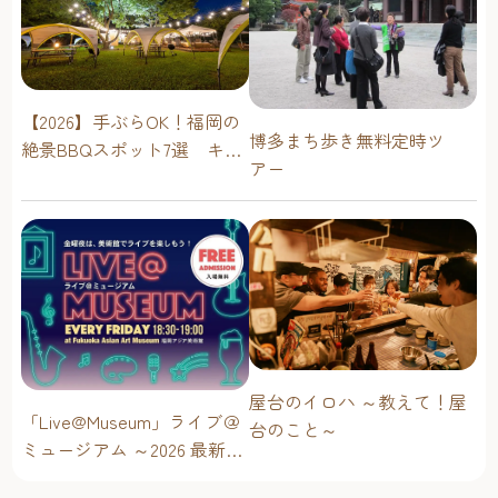
【2026】手ぶらOK！福岡の
博多まち歩き無料定時ツ
絶景BBQスポット7選 キャ
アー
ンプ場・海辺・公園で手軽
に楽しむ
屋台のイロハ ～教えて！屋
「Live@Museum」ライブ＠
台のこと～
ミュージアム ～2026 最新イ
ベントスケジュール！【福