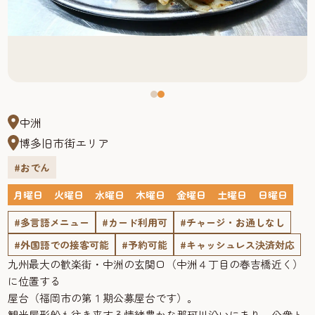
中洲
博多旧市街エリア
#おでん
月曜日
火曜日
水曜日
木曜日
金曜日
土曜日
日曜日
#多言語メニュー
#カード利用可
#チャージ・お通しなし
#外国語での接客可能
#予約可能
#キャッシュレス決済対応
九州最大の歓楽街・中洲の玄関口（中洲４丁目の春吉橋近く）
に位置する
屋台（福岡市の第１期公募屋台です）。
観光屋形船も往き来する情緒豊かな那珂川沿いにあり、公衆ト