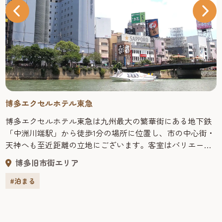
博多エクセルホテル東急
博多エクセルホテル東急は九州最大の繁華街にある地下鉄
「中洲川端駅」から徒歩1分の場所に位置し、市の中心街・
天神へも至近距離の立地にございます。客室はバリエー
ション豊かな全18タイプあり、全室高速インターネット完
博多旧市街エリア
備、32型以上液晶TVをご用意しております。併せてデュベ
スタイルの寝具、テンピュール社製コンフォートピローで
#泊まる
快適なひとときをお過ごしいただけます。機能的で居心地
の良いコンフォートシングルには革張りのマッサージチェ
アを設置しており、またエクセルスイートでは眺望を満喫