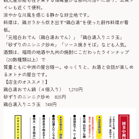
イレも近くて便利。
涼やかな川風を感じる静かな好立地です。
料理は、鶏ガラから炊き出す“鶏白湯”を使った創作料理が看
板。
「元祖白おでん（鶏白湯おでん）」「鶏白湯入りニラ玉」
「砂ずりのニンニク炒め」「ソース焼きそば」なども人気。
酒類は、福岡の地酒や九州の焼酎にこだわったラインナップ
（20数種類以上）で
質量ともに中洲の屋台随一。ゆっくりと、お酒と会話が楽しめ
るオトナの屋台です。
【店主のオススメ！】
鶏白湯おでん鍋（４個入り） 1,210円
砂ずりのニンニク炒め 825円
鶏白湯入りニラ玉 748円