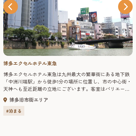
博多エクセルホテル東急
博多エクセルホテル東急は九州最大の繁華街にある地下鉄
「中洲川端駅」から徒歩1分の場所に位置し、市の中心街・
天神へも至近距離の立地にございます。客室はバリエー
ション豊かな全18タイプあり、全室高速インターネット完
博多旧市街エリア
備、32型以上液晶TVをご用意しております。併せてデュベ
スタイルの寝具、テンピュール社製コンフォートピローで
#泊まる
快適なひとときをお過ごしいただけます。機能的で居心地
の良いコンフォートシングルには革張りのマッサージチェ
アを設置しており、またエクセルスイートでは眺望を満喫