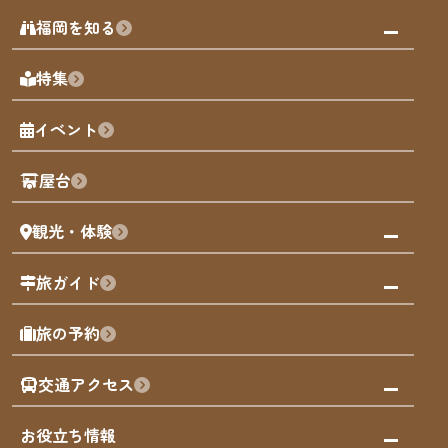
みんなの旅行記
福岡を知る
天神エリア
福岡の見どころ
特集
博多旧市街
福岡の魅力
福岡城
イベント
観光カレンダー
歴史・文化
観光PR動画
屋台
まち歩き
観光・体験
福岡グルメ
福岡の祭り
観る・遊ぶ
旅ガイド
屋台
福岡を楽しむ
モデルコース
旅の予約
買う
福岡のアート
AIおまかせコース
体験
福岡のナイトタイム
交通アクセス
オリジナルプラン
泊まる
福岡の歴史・文化
みんなの旅行記
市内交通ガイド
お役立ち情報
サステナブルツーリズム