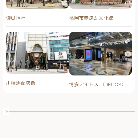
櫛田神社
福岡市赤煉瓦文化館
川端通商店街
博多デイトス （DEITOS）
PR