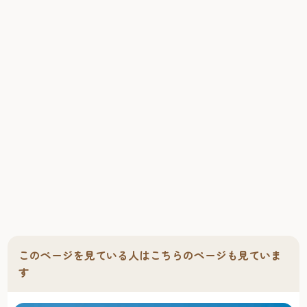
できる至福のバスタイムをお楽しみいただけます。お食事
は、阿蘇あか牛とフレンチが融合した「レストランケヤ
キ」と博多の美食を楽しむ「博多なぎの木」がございま
す。「レストランケヤキ」では「生産者の顔がわかる安
心・安全な食材」を求め、熊本県阿蘇"大塚牧場"との産地直
送契約を結び、「あか牛」をご案内致しております。「博
多なぎの木」は、長浜魚市場より"玄界灘の幸"、九州産幻の
鶏「天草大王」の"水炊き"、大塚牧場産の牛もつのみを使用
した"もつ鍋"など九州のうまいものをご提供いたします。観
光に、ビジネスに、幅広くお役立ていただけ、心地よいや
すらぎのひとときを提供いたします。
このページを見ている人はこちらのページも見ていま
す