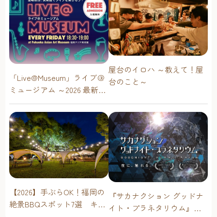
屋台のイロハ ～教えて！屋
「Live@Museum」ライブ＠
台のこと～
ミュージアム ～2026 最新イ
ベントスケジュール！【福
岡アジア美術館】
【2026】手ぶらOK！福岡の
『サカナクション グッドナ
絶景BBQスポット7選 キャ
イト・プラネタリウム』が
ンプ場・海辺・公園で手軽