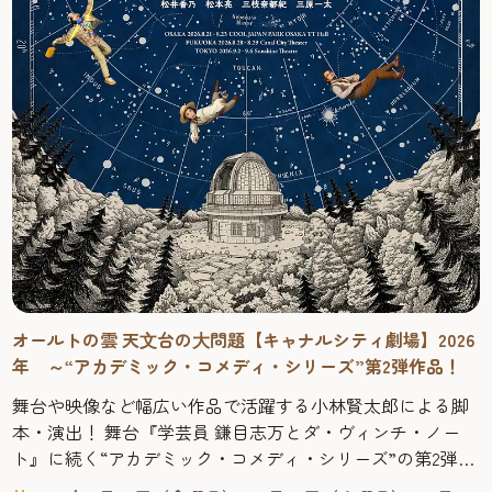
オールトの雲 天⽂台の⼤問題【キャナルシティ劇場】2026
年 ～“アカデミック・コメディ・シリーズ”第2弾作品！
舞台や映像など幅広い作品で活躍する小林賢太郎による脚
本・演出！ 舞台『学芸員 鎌目志万とダ・ヴィンチ・ノー
ト』に続く“アカデミック・コメディ・シリーズ”の第2弾作
品！ 2025年1月に上演されご好評をいただいた舞台『学芸員