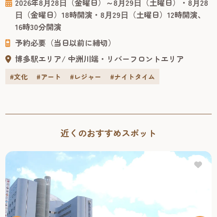
2026年8⽉28⽇（金曜日）～8⽉29⽇（土曜日）・8⽉28
鎌目志万とダ・ヴィンチ・ノート』に続く“アカデミック・
⽇（金曜日）18時開演・8⽉29⽇（土曜日）12時開演、
コメディ・シリーズ”の第2弾作品。脚本・演出は前作同
16時30分開演
様、舞台や映像など幅広い作品で活躍する小林賢太郎が務
予約必要（当日以前に締切）
めます。 出...
博多駅エリア
中洲川端・リバーフロントエリア
#文化
#アート
#レジャー
#ナイトタイム
近くのおすすめスポット