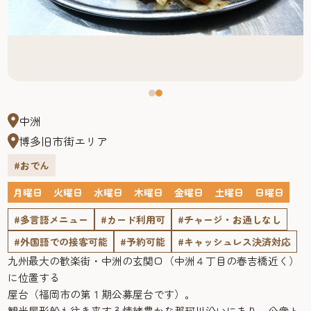
中洲
博多旧市街エリア
#おでん
月曜日
火曜日
水曜日
木曜日
金曜日
土曜日
日曜日
#多言語メニュー
#カード利用可
#チャージ・お通しなし
#外国語での接客可能
#予約可能
#キャッシュレス決済対応
九州最大の歓楽街・中洲の玄関口（中洲４丁目の春吉橋近く）
に位置する
屋台（福岡市の第１期公募屋台です）。
観光屋形船も往き来する情緒豊かな那珂川沿いにあり、公衆ト