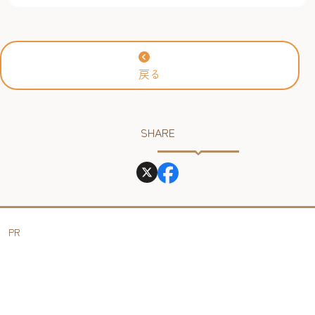
今年も上映決定！【福岡市
に楽しむ
科学館 ドームシアター】
2026年
戻る
SHARE
PR