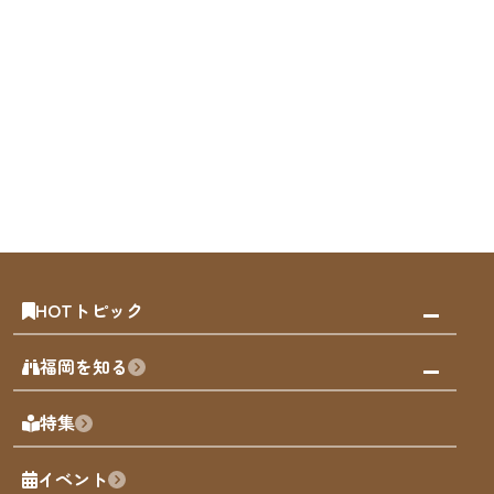
HOTトピック
みんなの旅行記
福岡を知る
天神エリア
福岡の見どころ
特集
博多旧市街
福岡の魅力
福岡城
イベント
観光カレンダー