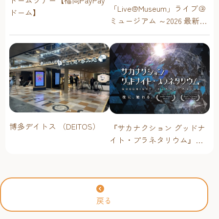
ドームツアー【福岡PayPay
「Live@Museum」ライブ＠
ドーム】
ミュージアム ～2026 最新イ
ベントスケジュール！【福
岡アジア美術館】
博多デイトス （DEITOS）
『サカナクション グッドナ
イト・プラネタリウム』が
今年も上映決定！【福岡市
科学館 ドームシアター】
2026年
戻る