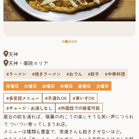
天神
天神・薬院エリア
#ラーメン
#焼きラーメン
#おでん
#餃子
#中華料理
月曜日
火曜日
水曜日
木曜日
金曜日
土曜日
#多言語メニュー
#子連れOK
#車いすOK
#チャージ・お通しなし
#外国語での接客可能
屋台の前を通れば、暖簾の向こうの楽しそうな笑い声につられ
て ついつい寄ってしまうお店。
メニューは種類も豊富で、常連さんも飽きさせないほど。
オススメは「チャイニーズナポリ」という名前からはどんな料