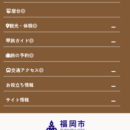
歴史・文化
観光PR動画
屋台
まち歩き
観光・体験
福岡グルメ
福岡の祭り
観る・遊ぶ
旅ガイド
屋台
福岡を楽しむ
モデルコース
旅の予約
買う
福岡のアート
AIおまかせコース
体験
福岡のナイトタイム
交通アクセス
オリジナルプラン
泊まる
福岡の歴史・文化
みんなの旅行記
市内交通ガイド
お役立ち情報
サステナブルツーリズム
お得なチケット
福岡検定
お知らせ
サイト情報
よかなび音声ガイド
災害情報
まち歩き・体験プログラム掲載申込
重要なお知らせ
福岡のエリア
お得なチケット
観光案内所一覧
エリアガイド