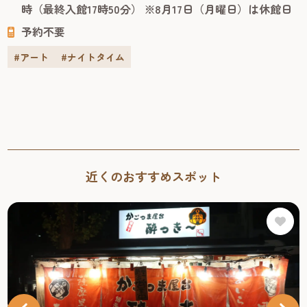
時（最終入館17時50分） ※8月17日（月曜日）は休館日
1910年、九州沖縄八県連合共進会の迎賓館として建てら
予約不要
れ、明治43年には皇族の宿泊所としても使われた歴史ある
建物です。急勾配の屋根や...
#アート
#ナイトタイム
近くのおすすめスポット