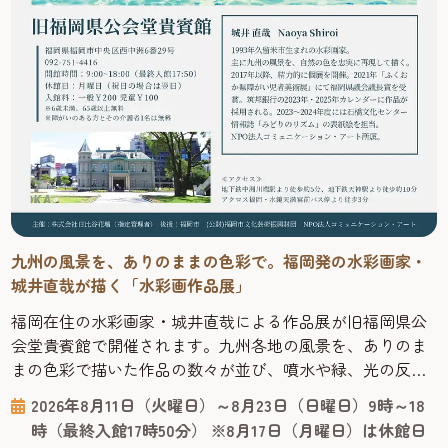
九州の風景を、ありのままの色彩で。福岡発の水彩画家・
城井直哉が描く「水彩画作品展」
福岡在住の水彩画家・城井直哉による作品展が旧福岡県公
会堂貴賓館で開催されます。九州各地の風景を、ありのま
まの色彩で描いた作品の数々が並び、噴水や緑、光の反射
まで丁寧に再現された絵からは、その土地の空気が感じら
2026年8月11日（火曜日）～8月23日（日曜日）9時～18
れます。 今回の会場となる「旧福岡県公会堂貴賓館」は、
時（最終入館17時50分） ※8月17日（月曜日）は休館日
1910年、九州沖縄八県連合共進会の迎賓館として建てら