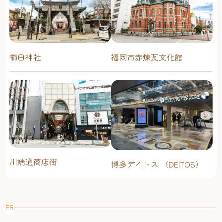
櫛田神社
福岡市赤煉瓦文化館
川端通商店街
博多デイトス （DEITOS）
PR