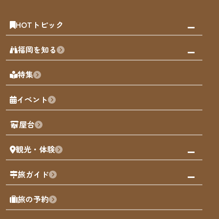
HOTトピック
みんなの旅行記
福岡を知る
天神エリア
福岡の見どころ
特集
博多旧市街
福岡の魅力
福岡城
イベント
観光カレンダー
歴史・文化
観光PR動画
屋台
まち歩き
観光・体験
福岡グルメ
福岡の祭り
観る・遊ぶ
旅ガイド
屋台
福岡を楽しむ
モデルコース
旅の予約
買う
福岡のアート
AIおまかせコース
体験