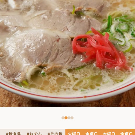
ン
#焼き鳥
#おでん
#その他
火曜日
水曜日
木曜日
金曜日