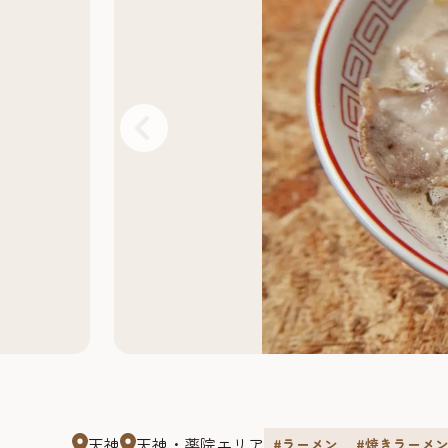
天神
天神・薬院エリア
#ラーメン
#焼きラーメ