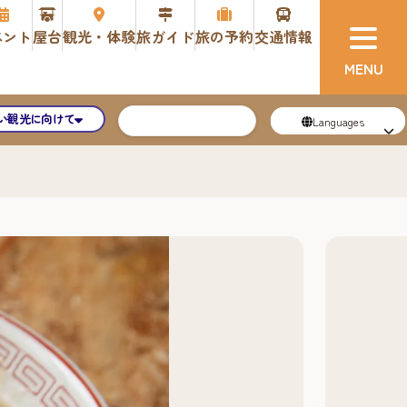
ベント
屋台
観光・体験
旅ガイド
旅の予約
交通情報
い観光に向けて
Languages