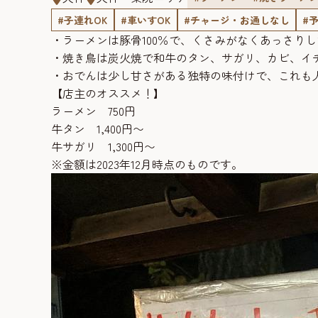
#子連れOK
#車いすOK
#チャージ・お通しなし
#
・ラーメンは豚骨100％で、くさみがなくあっさり
・焼き鳥は炭火焼で和牛のタン、サガリ、カビ、イ
・おでんは少し甘さがある独特の味付けで、これも
【店主のオススメ！】
ラーメン 750円
牛タン 1,400円〜
牛サガリ 1,300円〜
※金額は2023年12月時点のものです。