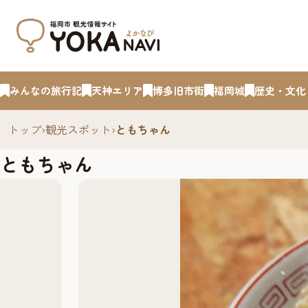
みんなの旅行記
天神エリア
博多旧市街
福岡城
歴史・文化
トップ
›
観光スポット
›
ともちゃん
ともちゃん