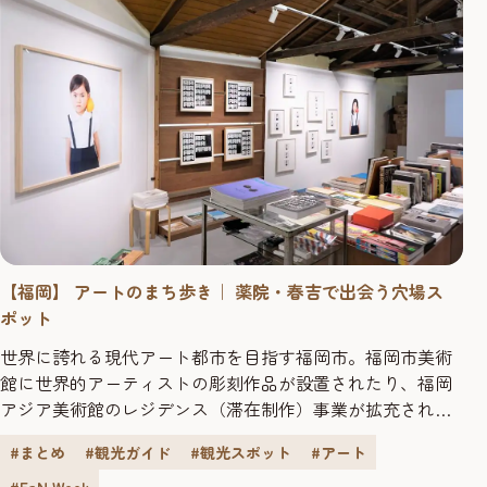
【福岡】 アートのまち歩き｜ 薬院・春吉で出会う穴場ス
ポット
世界に誇れる現代アート都市を目指す福岡市。福岡市美術
館に世界的アーティストの彫刻作品が設置されたり、福岡
アジア美術館のレジデンス（滞在制作）事業が拡充された
り、アートウィークがはじまったりと、アートの動きがま
#まとめ
#観光ガイド
#観光スポット
#アート
すます活発になっています。一方で、街中を散策すれば、