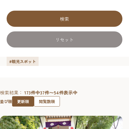
検索
リセット
#観光スポット
検索結果：
173件中37件〜54件表示中
更新順
閲覧数順
並び順