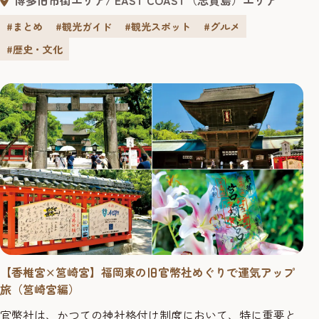
高く評価されています。 今回は、旧官幣小社「志賀海神
社」と「住吉神社」の2社をめぐる旅をご紹介します。 ど
#まとめ
#観光ガイド
#観光スポット
#グルメ
ちらもエネルギーチャージにぴったりの神社です。周辺の
#歴史・文化
散策スポットとあわせて...
【香椎宮×筥崎宮】福岡東の旧官幣社めぐりで運気アップ
旅（筥崎宮編）
官幣社は、かつての神社格付け制度において、特に重要と