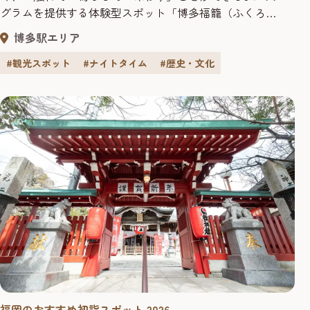
グラムを提供する体験型スポット「博多福籠（ふくろ
う）」。2020年に誕生し、現在5年目を迎え、多くの観光客
博多駅エリア
が訪れています。オーナーが全国の城を巡り、和太鼓の魅
力を届けてきた経験をもとに誕生したこの場所では、誰で
#観光スポット
#ナイトタイム
#歴史・文化
も気軽に日本文化に触れられる参加型の体験プログラムが
楽しめます。
福岡のおすすめ初詣スポット 2026