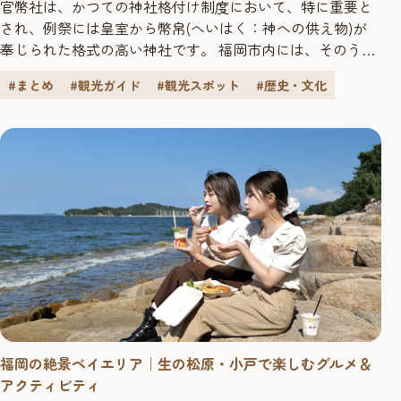
官幣社は、かつての神社格付け制度において、特に重要と
され、例祭には皇室から幣帛(へいはく：神への供え物)が
奉じられた格式の高い神社です。 福岡市内には、そのうち
旧官幣大社2社と旧官幣小社2社があり、その歴史的価値は
#まとめ
#観光ガイド
#観光スポット
#歴史・文化
高く評価されています。 今回は、福岡市東区にある旧官幣
大社「香椎宮」と「筥崎宮」の2社をめぐる旅をご紹介しま
す。どちらも運気アップにぴったりの神社です。周辺の散
策スポットとあわせて...
福岡の絶景ベイエリア｜生の松原・小戸で楽しむグルメ＆
アクティビティ