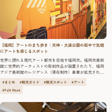
【福岡】アートのまち歩き｜天神・大濠公園の街中で気軽
にアートを感じるスポット
世界に誇れる現代アート都市を目指す福岡市。福岡市美術
館に世界的アーティストの彫刻作品が設置されたり、福岡
アジア美術館のレジデンス（滞在制作）事業が拡充された
り、アートウィークがはじまったりと、アートの動きがま
#まとめ
#観光ガイド
#観光スポット
#アート
すます活発になっています。一方で、街中を散策すれば、
ファッションやカルチャーをとおして日常的にアートに触
#FaN Week
れることもできるという、それもまた福岡の魅力です。 3
回にわたってお届けする「アー...