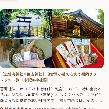
散策スポットとあわせて...
【志賀海神社×住吉神社】旧官幣小社で心洗う福岡リフ
レッシュ旅（志賀海神社編）
官幣社は、かつての神社格付け制度において、特に重要と
され、例祭には皇室から幣帛(へいはく：神への供え物)が
奉じられた格式の高い神社です。 福岡市内には、そのうち
旧官幣大社2社と旧官幣小社2社があり、その歴史的価値は
博多旧市街エリア
EAST COAST（志賀島）エリア