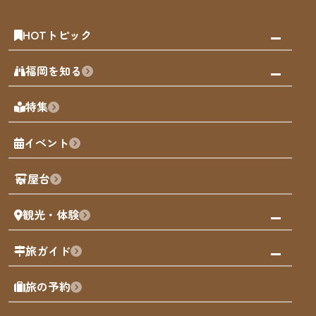
HOTトピック
みんなの旅行記
福岡を知る
天神エリア
福岡の見どころ
特集
博多旧市街
福岡の魅力
福岡城
イベント
観光カレンダー
歴史・文化
観光PR動画
屋台
まち歩き
観光・体験
福岡グルメ
福岡の祭り
観る・遊ぶ
旅ガイド
屋台
福岡を楽しむ
モデルコース
旅の予約
買う
福岡のアート
AIおまかせコース
体験