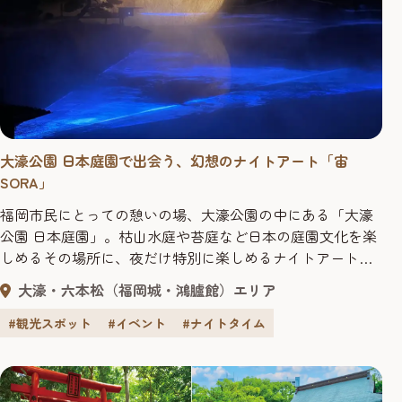
大濠公園 日本庭園で出会う、幻想のナイトアート「宙
SORA」
福岡市民にとっての憩いの場、大濠公園の中にある「大濠
公園 日本庭園」。枯山水庭や苔庭など日本の庭園文化を楽
しめるその場所に、夜だけ特別に楽しめるナイトアートが
出現です。 伝統的な日本庭園の美と、最先端のデジタル
大濠・六本松（福岡城・鴻臚館）エリア
アートが織りなす世界は、昼間とは違った表情を見せ、訪
れる人々を幻想的なひとときへと誘います。
#観光スポット
#イベント
#ナイトタイム