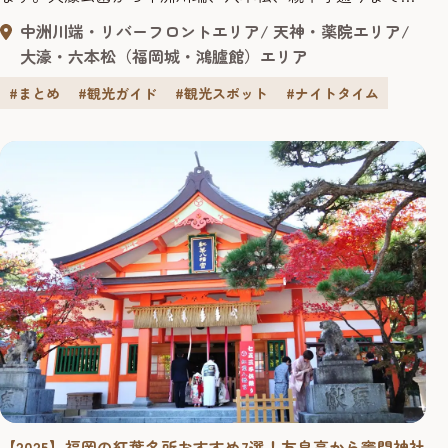
福岡の夜を歩きながら巡る、“体験型のナイトガイド”とし
中洲川端・リバーフロントエリア
天神・薬院エリア
ても活用できます。 美術館で静かな夜を過ごすのもよし、
大濠・六本松（福岡城・鴻臚館）エリア
圧巻のショーに心を揺さぶられるのもよし、ローカルアイ
ドルの一体感に飛び込むのもよし。観光で訪れる人も、地
#まとめ
#観光ガイド
#観光スポット
#ナイトタイム
元の方も、“福岡の夜の新し...
【2025】福岡の紅葉名所おすすめ7選！友泉亭から竈門神社