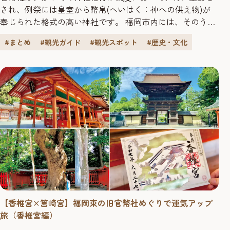
され、例祭には皇室から幣帛(へいはく：神への供え物)が
奉じられた格式の高い神社です。 福岡市内には、そのうち
旧官幣大社2社と旧官幣小社2社があり、その歴史的価値は
#まとめ
#観光ガイド
#観光スポット
#歴史・文化
高く評価されています。 今回は、福岡市東区にある旧官幣
大社「香椎宮」と「筥崎宮」の2社をめぐる旅をご紹介しま
す。 どちらも運気アップにぴったりの神社です。周辺の散
策スポットとあわせ...
【香椎宮×筥崎宮】福岡東の旧官幣社めぐりで運気アップ
旅（香椎宮編）