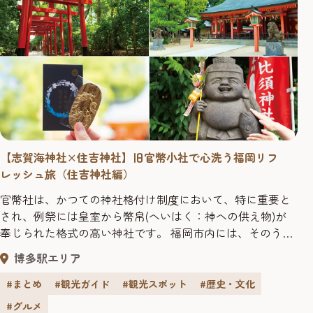
【志賀海神社×住吉神社】旧官幣小社で心洗う福岡リフ
レッシュ旅（住吉神社編）
官幣社は、かつての神社格付け制度において、特に重要と
され、例祭には皇室から幣帛(へいはく：神への供え物)が
奉じられた格式の高い神社です。 福岡市内には、そのうち
旧官幣大社2社と旧官幣小社2社があり、その歴史的価値は
博多駅エリア
高く評価されています。 今回は、旧官幣小社「志賀海神
社」と「住吉神社」の2社をめぐる旅をご紹介します。 ど
#まとめ
#観光ガイド
#観光スポット
#歴史・文化
ちらもエネルギーチャージにぴったりの神社です。周辺の
#グルメ