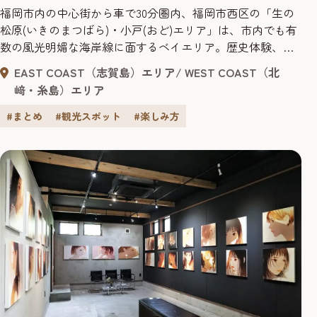
福岡市内の中心街から車で30分圏内、福岡市西区の「生の
松原(いきのまつばら)・小戸(おど)エリア」は、市内でも有
数の風光明媚な海岸線に面するベイエリア。歴史体験、グ
ルメ体験、さらにはアクティブ体験、夜景体験もでき、今
EAST COAST（志賀島）エリア
WEST COAST（北
激アツのエリアです。 今回は、1日中楽しめる「生の松
﨑・糸島）エリア
原・小戸エリア」の散策スポットをご紹介。今度の休日は
のんびりベイエリア体験をしてみてはいかがでしょうか。
#まとめ
#観光スポット
#楽しみ方
生の松原(いき...