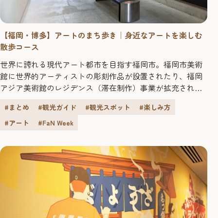
【福岡・博多】アートのまち歩き｜身近なアートを楽しむ
散歩コース
世界に誇れる現代アート都市を目指す福岡市。福岡市美術
館に世界的アーティストの彫刻作品が設置されたり、福岡
アジア美術館のレジデンス（滞在制作）事業が拡充された
り、アートウィークがはじまったりと、アートの動きがま
#まとめ
#観光ガイド
#観光スポット
#楽しみ方
すます活発になっています。一方で、街中を散策すれば、
ファッションやカルチャーとおして日常的にアートに触れ
#アート
#FaN Week
ることもできるという、それもまた福岡の魅力です。 3回
にわたってお届けする「アート...