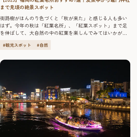
まで見頃の絶景スポット
街路樹がほんのり色づくと「秋が来た」と感じる人も多い
はず。今年の秋は「紅葉名所」、「紅葉スポット」まで足
を伸ばして、大自然の中の紅葉を楽しんでみてはいかがで
しょう？福岡市近郊の選りすぐりスポットをご紹介しま
#観光スポット
#自然
す。 わび・さびを楽しみながら紅葉鑑賞ができる「友泉亭
公園」 筑前黒田家六代藩主・継高公が江戸時代中期に別荘
として設けた「友泉亭」。昭和56年福岡市が市民のための
歴史公園として整備し、「...