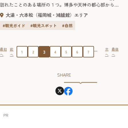
訪れたことのある場所の１つ。博多や天神の都心部から、
地下鉄やバスで気軽に行けるリラクゼーションスポットと
大濠・六本松（福岡城・鴻臚館）エリア
して親しまれています。 公園の総面積は約40万m²。その約
半分を占めるのが大きな池で、池の周囲には約2km の周回
#観光ガイド
#観光スポット
#自然
園路が整備されています。 公園を歩けば、ベンチでおしゃ
べりしたり読...
...
最初
前
次
最後
3
1
2
4
5
6
7
へ
へ
へ
へ
SHARE
PR