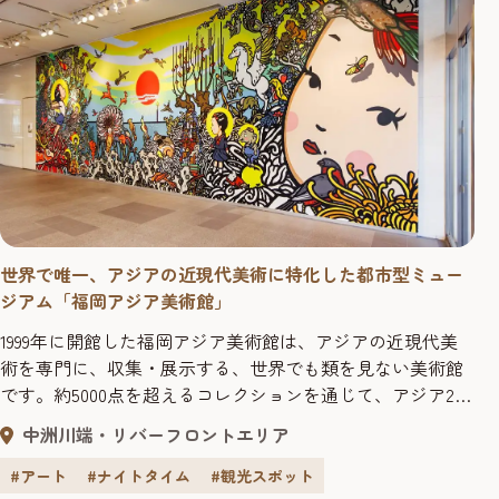
世界で唯一、アジアの近現代美術に特化した都市型ミュー
ジアム「福岡アジア美術館」
1999年に開館した福岡アジア美術館は、アジアの近現代美
術を専門に、収集・展示する、世界でも類を見ない美術館
です。約5000点を超えるコレクションを通じて、アジア23
カ国・地域の多様な芸術文化との出会いが楽しめます。 福
中洲川端・リバーフロントエリア
岡アジア美術館は改修工事のため、下記期間全面休館とな
ります。期間：2025年（令和7年）12月1日（月）～ 2026年
#アート
#ナイトタイム
#観光スポット