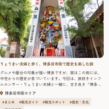
りょうまい夫婦と歩く、博多旧市街で歴史を楽しむ旅
グルメや屋台の印象が強い博多ですが、実はこの街には、
中世からの歴史が息づいています。今回は、旅好きインフ
ルエンサー・りょうまい夫婦と一緒に、古き良き「博多旧
市街」をめぐり、歴史と文化の奥深さを体感してきまし
博多旧市街エリア
た。博多駅から程近く、気軽に立ち寄れる、歴史スポット
の数々をご紹介します。 >>りょうまい夫婦さんの旅行記は
#まとめ
#観光ガイド
#観光スポット
#歴史・文化
こちら