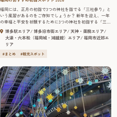
福岡には、正月の初詣で3つの神社を詣でる「三社参り」と
いう風習があるのをご存知でしょうか？ 新年を迎え、一年
の幸福と平安を祈願するために3つの神社を初詣する「三社
参り」という風習が九州・福岡や中国地方に見られる風習
博多駅エリア
博多旧市街エリア
天神・薬院エリア
と伝われています。 商売繁盛や厄除けの神様として信仰を
大濠・六本松（福岡城・鴻臚館）エリア
福岡市近郊エ
集める「筥崎宮」や、「櫛田神社」は博多の総鎮守として
リア
有名で、厄払いの神社として親しまれる「若八幡宮」など
が人気の初詣スポットで...
#まとめ
#観光スポット