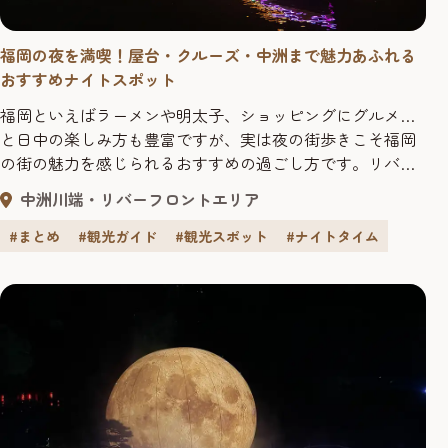
福岡の夜を満喫！屋台・クルーズ・中洲まで魅力あふれる
おすすめナイトスポット
福岡といえばラーメンや明太子、ショッピングにグルメ…
と日中の楽しみ方も豊富ですが、実は夜の街歩きこそ福岡
の街の魅力を感じられるおすすめの過ごし方です。リバー
サイドに並ぶ屋台街の熱気、中洲・那珂川に映るきらびや
中洲川端・リバーフロントエリア
かなネオン、旧市街の路地にひっそり灯る優しいあかり。
にぎやかさと静けさが絶妙に入り混じり、一度歩けば
#まとめ
#観光ガイド
#観光スポット
#ナイトタイム
「もっと夜の福岡を知りたい」と思わせてくれます。 この
記事では、「観る」「歩く」「食べ...