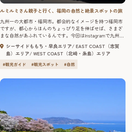
ルミルミさん親子と行く、福岡の自然と絶景スポットの旅
九州一の大都市・福岡市。都会的なイメージを持つ福岡市
ですが、都心からほんのちょっぴり足を伸ばせば、さまざ
まな自然があふれているんです。今回はInstagramで九州の
おでかけ情報を発信しているルミルミさん親子と一緒に、
シーサイドももち・早良エリア
EAST COAST（志賀
福岡市内にある自然と絶景スポットを巡ってきましたよ。
島）エリア
WEST COAST（北﨑・糸島）エリア
>>ルミルミさんの旅行記はこちら ルミルミ年間50泊する30
代ママ。「30秒で決まる!!週末のおでかけ」をコンセプト
#観光ガイド
#観光スポット
#自然
に、観...