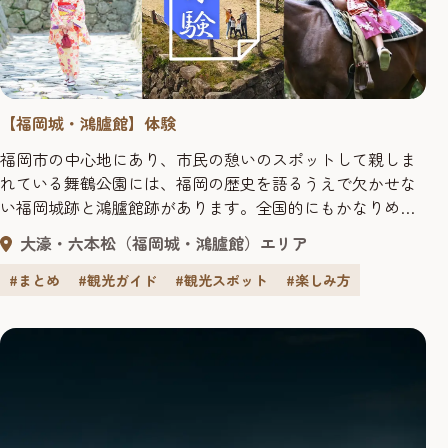
【福岡城・鴻臚館】体験
福岡市の中心地にあり、市民の憩いのスポットして親しま
れている舞鶴公園には、福岡の歴史を語るうえで欠かせな
い福岡城跡と鴻臚館跡があります。全国的にもかなりめず
らしい二重の国指定史跡を巡りながら、悠久の歴史に思い
大濠・六本松（福岡城・鴻臚館）エリア
を馳せてみませんか。観光にはもちろん、福岡で暮らす
方々にとっても新しい発見や体験ができるスポットとして
#まとめ
#観光ガイド
#観光スポット
#楽しみ方
進化を続けている福岡城・鴻臚館エリアを紹介します。 歴
史スポットに欠かせない着物体験...