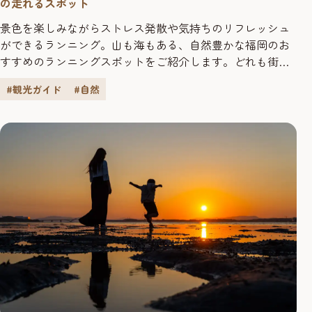
の走れるスポット
景色を楽しみながらストレス発散や気持ちのリフレッシュ
ができるランニング。山も海もある、自然豊かな福岡のお
すすめのランニングスポットをご紹介します。どれも街中
からほど近く、宿泊しているホテルからの「出張ランニン
#観光ガイド
#自然
グ」にも最適です。