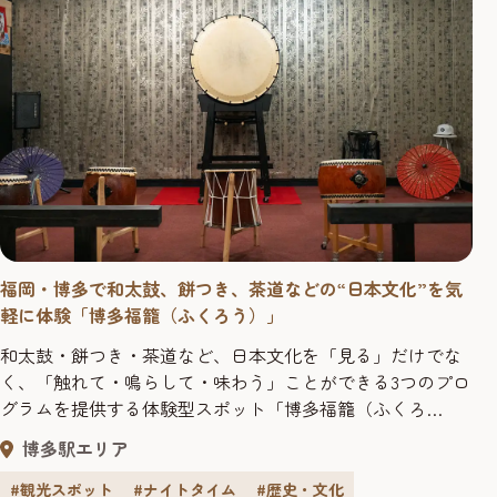
福岡・博多で和太鼓、餅つき、茶道などの“日本文化”を気
軽に体験「博多福籠（ふくろう）」
和太鼓・餅つき・茶道など、日本文化を「見る」だけでな
く、「触れて・鳴らして・味わう」ことができる3つのプロ
グラムを提供する体験型スポット「博多福籠（ふくろ
う）」。2020年に誕生し、現在5年目を迎え、多くの観光客
博多駅エリア
が訪れています。オーナーが全国の城を巡り、和太鼓の魅
力を届けてきた経験をもとに誕生したこの場所では、誰で
#観光スポット
#ナイトタイム
#歴史・文化