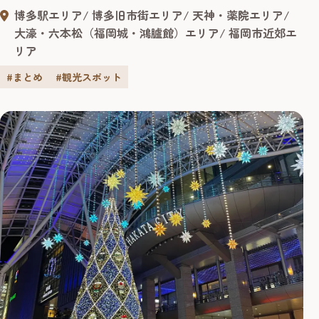
参り」という風習が九州・福岡や中国地方に見られる風習
博多駅エリア
博多旧市街エリア
天神・薬院エリア
と伝われています。 商売繁盛や厄除けの神様として信仰を
大濠・六本松（福岡城・鴻臚館）エリア
福岡市近郊エ
集める「筥崎宮」や、「櫛田神社」は博多の総鎮守として
リア
有名で、厄払いの神社として親しまれる「若八幡宮」など
が人気の初詣スポットで...
#まとめ
#観光スポット