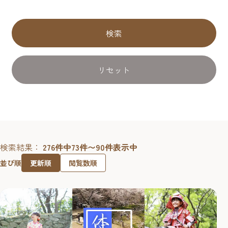
検索
リセット
検索結果：
276件中73件〜90件表示中
更新順
閲覧数順
並び順