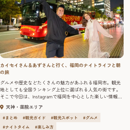
カイセイさん＆あずさんと行く、福岡のナイトライフと朝
の旅
グルメや歴史などたくさんの魅力があふれる福岡市。観光
地としても全国ランキング上位に選ばれる人気の街です。
そこで今回は、Instagramで福岡を中心とした楽しい情報を
日々発信しているカイセイさんと、宮崎在住のインフルエ
天神・薬院エリア
ンサー・あずさんのお2人と、1泊2日で福岡のナイトライフ
と朝の人気スポットを巡ってきました。 >>カイセイさんと
#まとめ
#観光ガイド
#観光スポット
#グルメ
とあずさんの旅行記はこちら カイセイの九州旅福岡を中心
#ナイトタイム
#楽しみ方