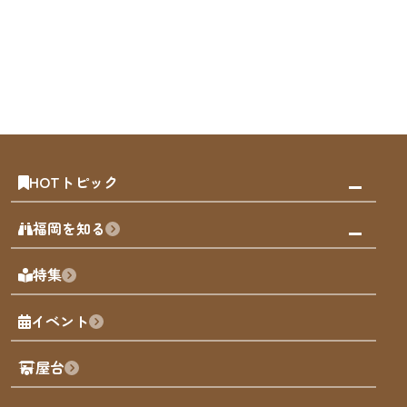
HOTトピック
みんなの旅行記
福岡を知る
天神エリア
福岡の見どころ
特集
博多旧市街
福岡の魅力
福岡城
イベント
観光カレンダー
歴史・文化
観光PR動画
屋台
まち歩き