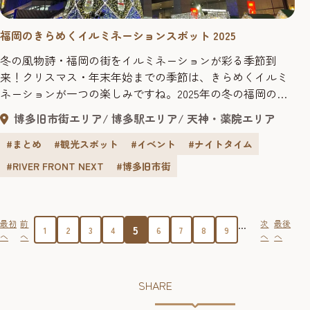
福岡のきらめくイルミネーションスポット 2025
冬の風物詩・福岡の街をイルミネーションが彩る季節到
来！クリスマス・年末年始までの季節は、きらめくイルミ
ネーションが一つの楽しみですね。2025年の冬の福岡のお
すすめイルミネーションをまとめてご紹介します。 最新＆
博多旧市街エリア
博多駅エリア
天神・薬院エリア
注目イルミネーションのイベント情報を続々更新中！
#まとめ
#観光スポット
#イベント
#ナイトタイム
#RIVER FRONT NEXT
#博多旧市街
...
最初
前
次
最後
5
1
2
3
4
6
7
8
9
へ
へ
へ
へ
SHARE