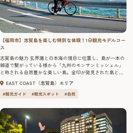
【福岡市】志賀島を楽しむ特別な体験！1日観光モデルコー
ス
志賀島の魅力 玄界灘と日本海の境目に位置し、島が一本の
細道で繋がっている様から「九州のモンサンミッシェル」
と称される自然豊かな美しい島。金印が発見された島とし
ても有名で、絶景パワースポットや名物グルメが盛りだく
EAST COAST（志賀島）エリア
さんな観光スポットになっています。 島の外周は約10km、
自転車なら1時間ほどで島を１周することができ、スポット
#観光ガイド
#観光スポット
#自然
を巡りながらサイクリングも楽しめます。さらに、2023年
春のビジターセン...