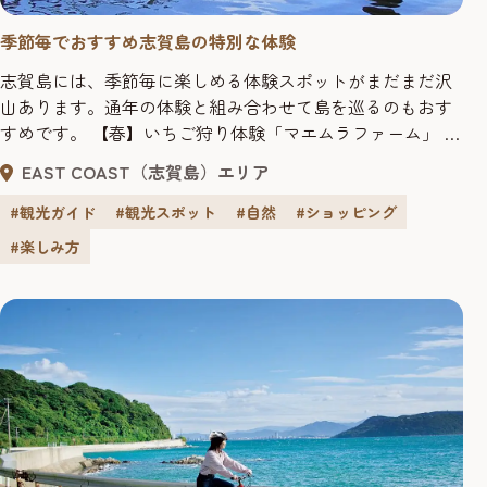
季節毎でおすすめ志賀島の特別な体験
志賀島には、季節毎に楽しめる体験スポットがまだまだ沢
山あります。通年の体験と組み合わせて島を巡るのもおす
すめです。 【春】いちご狩り体験「マエムラファーム」 志
賀島の温暖な気温で育ったいちごは、高い糖度とほどよい
EAST COAST（志賀島）エリア
酸味でいちご本来の甘酸っぱさを味わえます。旬のシーズ
ンを迎える3月からは、40分食べ放題のいちご狩り体験(要
#観光ガイド
#観光スポット
#自然
#ショッピング
予約)も開催！贅沢なあまおう尽くしで至福の時間を♪ 【マ
#楽しみ方
エムラファーム】住...