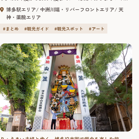
事業」が実施され、市内には25基の彫刻が設置されまし
博多駅エリア
中洲川端・リバーフロントエリア
天
た。さらに、近年では再開発「天神ビッグバン」により、
神・薬院エリア
商業施設やオフィスビルの屋内外に新しいアートが続々登
場。街全体が“オープンミュージアム”のように彩られてい
#まとめ
#観光ガイド
#観光スポット
#アート
ます。 今回は、SNS...