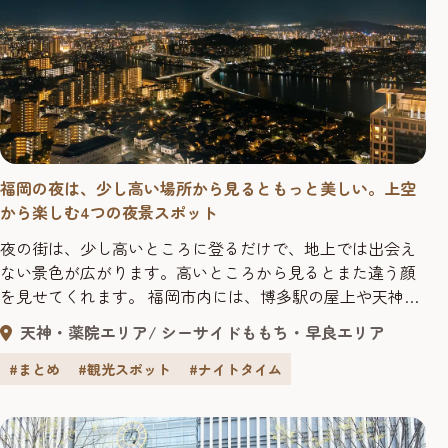
福岡の夜は、少し高い場所から見るともっと美しい。上空
から楽しむ4つの夜景スポット
夜の街は、少し高いところに登るだけで、地上では出会え
ない景色が広がります。高いところから見るとまた違う顔
を見せてくれます。 福岡市内には、博多駅の屋上や天神エ
リアの緑に囲まれた空間、港を見渡す展望タワー、街のシ
天神・薬院エリア
シーサイドももち・早良エリア
ンボルとして親しまれるタワーなど、少し高い場所から夜
景を楽しめるスポットが点在しています。 高さもロケー
#まとめ
#観光スポット
#ナイトタイム
ションもそれぞれ異なりますが、どこも共通しているの
は、福岡の夜をゆっくりと、静か...