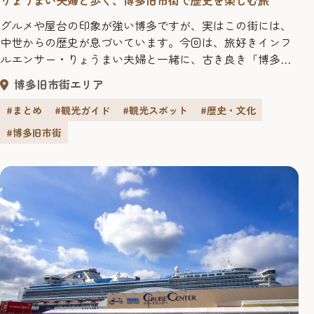
りょうまい夫婦と歩く、博多旧市街で歴史を楽しむ旅
グルメや屋台の印象が強い博多ですが、実はこの街には、
中世からの歴史が息づいています。今回は、旅好きインフ
ルエンサー・りょうまい夫婦と一緒に、古き良き「博多旧
市街」をめぐり、歴史と文化の奥深さを体感してきまし
博多旧市街エリア
た。博多駅から程近く、気軽に立ち寄れる、歴史スポット
の数々をご紹介します。 >>りょうまい夫婦さんの旅行記は
#まとめ
#観光ガイド
#観光スポット
#歴史・文化
こちら
#博多旧市街