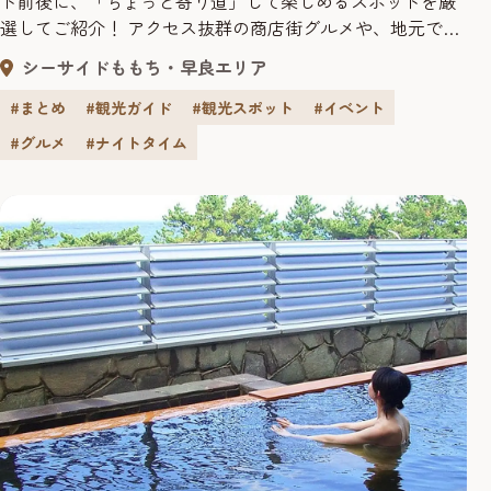
ト前後に、「ちょっと寄り道」して楽しめるスポットを厳
選してご紹介！ アクセス抜群の商店街グルメや、地元で親
しまれる老舗、都会の中に緑が息づく神社など、観光客に
シーサイドももち・早良エリア
も地元民にも愛される“福岡らしさ満点”の場所ばかりで
す。徒歩で巡れるので、福岡観光にもぴったり。 今回は福
#まとめ
#観光ガイド
#観光スポット
#イベント
岡のおいしい・楽しいスポットを、旅好きインフルエン
#グルメ
#ナイトタイム
サーのなおやさんと一緒...