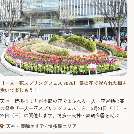
【⼀⼈⼀花スプリングフェス 2026】 春の花で彩られた街を
歩いて楽しもう！
天神・博多のまちが季節の花であふれる⼀⼈⼀花運動の春
の祭典「⼀⼈⼀花スプリングフェス」を、3⽉21⽇（⼟）〜
29⽇（⽇）に開催します。博多〜天神〜舞鶴公園を結ぶ歩
道や、その周辺スポットが、⼩学校や地域、企業、ボラン
天神・薬院エリア
博多駅エリア
ティア団体のみなさんが植えつけた5万本のチューリップを