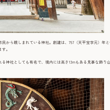
民から親しまれている神社。創建は、757（天平宝字元）年と
ます。
る神社としても有名で、境内には高さ13mもある見事な飾り