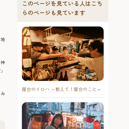
このページを見ている人はこち
らのページも見ています
国地
の神
宮」
屋台のイロハ ～教えて！屋台のこと～
しみ