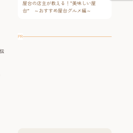
屋台の店主が教える！“美味しい屋
台” ～おすすめ屋台グルメ編～
PR
伝
山