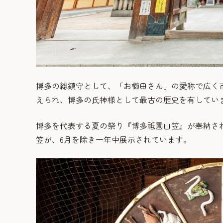
博多の総鎮守として、「お櫛田さん」の愛称で広く市
えられ、博多の氏神様として最古の歴史を有してい
博多を代表する夏の祭り『博多祗園山笠』が奉納され
笠が、6月を除き一年中展示されています。