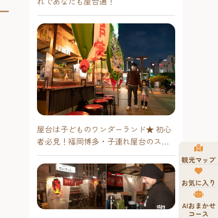
れであなたも屋台通！
屋台は子どものワンダーランド★ 初心
者必見！福岡博多・子連れ屋台のスス
メ
観光マップ
お気に入り
AIおまかせ
コース