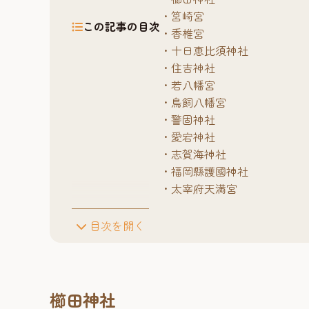
筥崎宮
この記事の目次
香椎宮
十日恵比須神社
住吉神社
若八幡宮
鳥飼八幡宮
警固神社
愛宕神社
志賀海神社
福岡縣護國神社
太宰府天満宮
目次を開く
櫛田神社