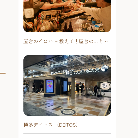
屋台のイロハ ～教えて！屋台のこと～
博多デイトス （DEITOS）