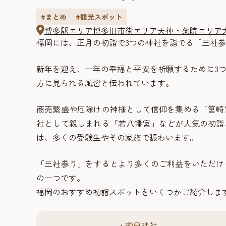
#まとめ
#観光スポット
博多駅エリア
博多旧市街エリア
天神・薬院エリア
福岡には、正月の初詣で3つの神社を詣でる「三社
新年を迎え、一年の幸福と平安を祈願するために3
方に見られる風習と伝われています。
商売繁盛や厄除けの神様として信仰を集める「筥崎
社として親しまれる「若八幡宮」などが人気の初詣
は、多くの受験生やその家族で賑わいます。
「三社参り」をするとより多くのご利益をいただけ
の一つです。
福岡のおすすめ初詣スポットをいくつかご紹介しま
櫛田神社