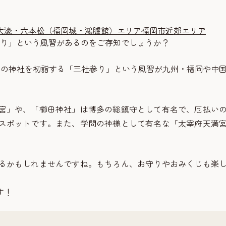
大濠・六本松（福岡城・鴻臚館）エリア
福岡市近郊エリア
参り」という風習があるのをご存知でしょうか？
つの神社を初詣する「三社参り」という風習が九州・福岡や中
宮」や、「櫛田神社」は博多の総鎮守として有名で、厄払い
スポットです。また、学問の神様として有名な「太宰府天満
るかもしれませんですね。もちろん、お守りやおみくじも楽
す！