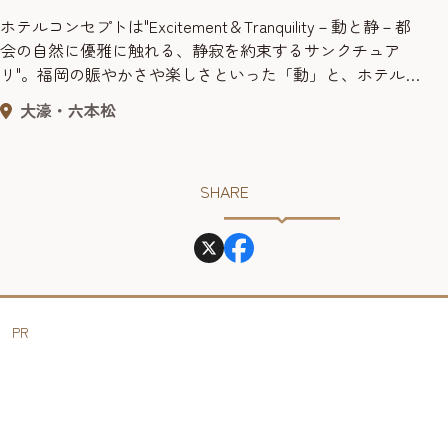
ホテルコンセプトは"Excitement＆Tranquility－動と静－都
会の自然に優雅に触れる、静寂を約束するサンクチュア
リ"。福岡の賑やかさや楽しさといった「動」と、ホテルが
演出するホスピタリティー「静」の世界の双方を体験でき
大濠・六本松
る、アーバンリゾートホテルです。天神や博多から車で10
～15分と好アクセスでありながら、自然に囲まれた小高い
丘の上に位置する当ホテルは、都会の喧騒を離れゆっくり
SHARE
と...
PR