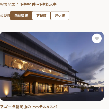
検索結果：
1件中1件〜1件表示中
閲覧数順
更新順
近い順
並び順
アゴーラ福岡山の上ホテル&スパ