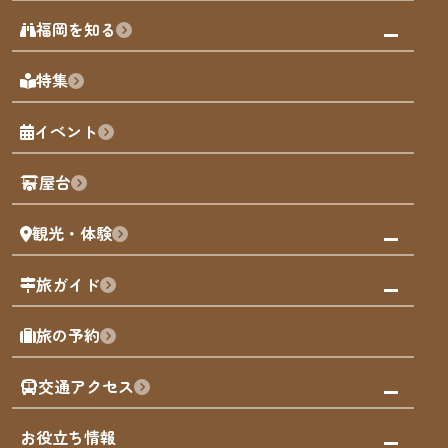
みんなの旅行記
福岡を知る
天神エリア
福岡の見どころ
特集
博多旧市街
福岡の魅力
福岡城
イベント
観光カレンダー
歴史・文化
観光PR動画
屋台
まち歩き
観光・体験
福岡グルメ
福岡の祭り
観る・遊ぶ
旅ガイド
屋台
福岡を楽しむ
モデルコース
旅の予約
買う
福岡のアート
AIおまかせコース
体験
福岡のナイトタイム
交通アクセス
オリジナルプラン
泊まる
福岡の歴史・文化
みんなの旅行記
市内交通ガイド
お役立ち情報
サステナブルツーリズム