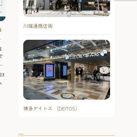
夏まつり2026」を開催決定！ 会場の
2026年7月17日（金曜日）～8月23
シンボルである櫓（やぐら）はホー
日（日曜日）17時30分〜22時※悪
クス仕様に装飾され、お気に入りの
天候時は主催者側の判断により、
選手と写真撮影を楽しめるフォトス
川端通商店街
中止になることがあります。
色
オールトの雲
ポットとして会場を彩ります。さら
井
【キャナルシテ
に、ホークス戦のナイター試合開催
予約不要
年 ～“アカ
日にはパブリックビューイングを実
天神・薬院エリア
よ
舞台や映像など
施！ ■「夏はホークス！天神夏まつ
ディ・シリーズ
で
る小林賢太郎に
り2026」とは 「天神...
#お祭り＆季節のイベント
#グルメ
、
台『学芸員 鎌
#ナイトタイム
チ・ノート』に
23
2026年8⽉
ま
コメディ・シリ
入
29⽇（土曜日
の
2025年1月に
日）18時開演
の
いた舞台『学芸
日）12時開演
ヴィンチ・ノー
合
ミック・コメデ
予約必要（当
博多デイトス （DEITOS）
明
弾作品。脚本・
博多駅エリア
使
台や映像など幅
フロントエリ
の
小林賢太郎が務めま
PR
#文化
#アート