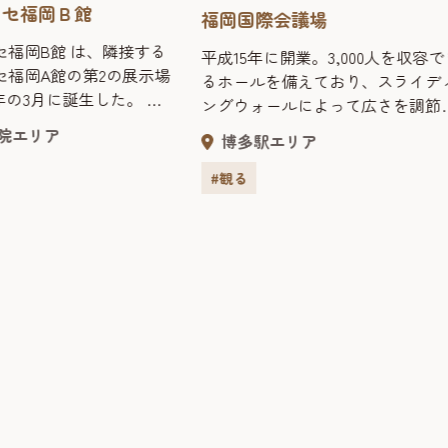
ッセ福岡Ｂ館
福岡国際会議場
セ福岡B館 は、隣接する
平成15年に開業。3,000人を収容で
セ福岡A館の第2の展示場
るホールを備えており、スライデ
1年の3月に誕生した。
ングウォールによって広さを調節
無柱大空間を有する多目的
きる会議室や６カ国語に対応でき
院エリア
博多駅エリア
最⼤6千⼈収容ができ多種
同時通訳ブース、最先端の映像設
に対応可能。
を完備している。マリンメッセ福
#観る
や福岡国際センター、福岡サンパ
スと合わせて多様化するコンベン
ションニーズに対応している。