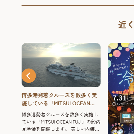
近
博多港発着クルーズを数多く実
施している「MITSUI OCEAN
FUJI」の船内見学会を開催しま
博多港発着クルーズを数多く実施し
す！
ている「MITSUI OCEAN FUJI」の船内
見学会を開催します。 美しい内装や