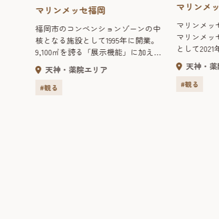
マリンメ
マリンメッセ福岡
マリンメッ
福岡市のコンベンションゾーンの中
げ記
マリンメッ
核となる施設として1995年に開業。
として202
9,100㎡を誇る「展示機能」に加え、
5000㎡の
スポーツ競技の会場としての「ア
天神・薬
平成8年
天神・薬院エリア
展示室は、
リーナ機能」、そしてハイレベルな
メン
多様な催事
#観る
音響環境を備えた「ホール機能」と
#観る
後湧き
複数の機能をもつ多目的施設。最大
に記念
15,000人の収容が可能で、大規模な
豊福知
展示会やスポーツイベント、コン
は戦後
サート等様々なイベントが開催され
港とし
ている。
約139
た、在
万人の
ていっ
と繰り
に語り