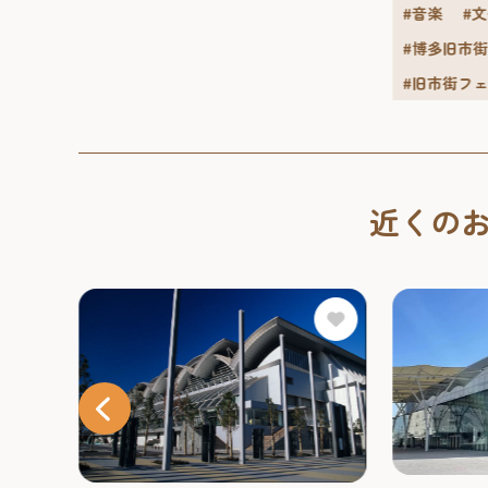
#音楽
#
#博多旧市
#旧市街フ
近くの