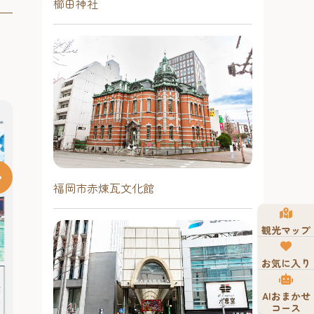
櫛田神社
福岡市赤煉瓦文化館
夏はホークス！天神夏まつり
観光マップ
2026 【福岡市役所西側ふれあい
広場】
お気に入り
昨年に引き続き、7月17日（金）～8
月23日（日）に福岡市役所西側ふれ
AIおまかせ
あい広場で、「夏はホークス！天神
コース