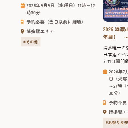
ゆったりとした共有スペースなど、
2026年9月9日（水曜日）11時～12
普段はなかなか立ち入ることのでき
時30分
ない船内を見学しながら、海の上で
予約必要（当日以前に締切）
過ごす優雅な旅の雰囲気やクルーズ
イド」
2026 酒
船ならではの魅力を間近で体感でき
博多駅エリア
イス
る貴重な機会です。 申込1回につ
年蔵】 
#その他
き、2名まで申し込みできますので、
多唯一の
 ベイサ
博多唯一の
ご家族の方等も一緒にご応募できま
む日本酒
延べそ
日本酒イベン
す。 是非この機会に...
ご出汁
と11日間開
ドの夏
開催が決定
8月30
2026年
れてい
んで欲しい
：11
日（火曜
登場。
夏祭りも今年
・日曜
～21時（
ョン
んと11日
ラスト
30分）
山本の手
り酒屋「博
しそう
季限定イベ
予約不要
場は、
～大人の夏
博多駅エ
外施設
す。 7月31
.
の、地酒・夏.
#お祭り＆