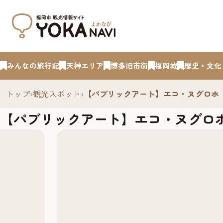
みんなの旅行記
天神エリア
博多旧市街
福岡城
歴史・文化
トップ
›
観光スポット
›
【パブリックアート】エコ・ヌグロホ《ルー
【パブリックアート】エコ・ヌグロホ《ル