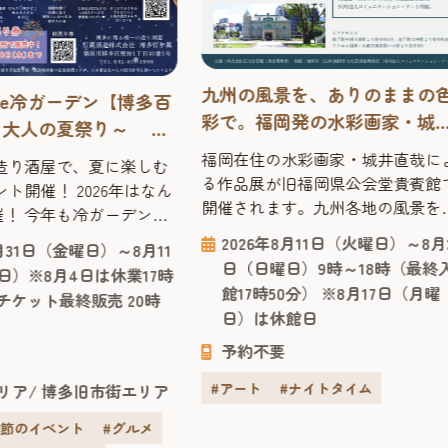
九州の風景を、ありのままの
蔵de冷ガーデン【博多百
彩で。福岡発の水彩画家・城
～大人の夏祭り～ 博
直哉が描く「水彩画作品展」
造り酒屋で、夏に楽し
福岡在住の水彩画家・城井直哉に
造り酒屋で、夏に楽しむ
イベント！
る作品展が旧福岡県公会堂貴賓館
ト開催！ 2026年はなん
開催されます。九州各地の風景を
催！ 今年も冷ガーデンの
ありのままの色彩で描いた作品の
！「夏でも日本酒を楽し
2026年8月11日（火曜日）～8月
7月31日（金曜日）～8月11
数々が並び、噴水や緑、光の反射
！」と始めたこの大人の
日（日曜日）9時～18時（最終
日）※8月4日は休業17時
で丁寧に再現された絵からは、そ
で10回目。2026年はな
館17時50分） ※8月17日（月曜
チケット最終販売 20時
土地の空気が感じられます。 今回
間にわたって博多唯一の造
日）は休館日
会場となる「旧福岡県公会堂貴賓
多百年蔵」を会場に、夏
館」は、1910年、九州沖縄八県連
予約不要
ント「酒蔵de冷ガーデン
共進会の迎賓館として建てられ、
祭り～」が開催されま
#アート
#ナイトタイム
リア
博多旧市街エリア
治43年には皇族の宿泊所としても
日～8月11日の11日間限定
われた歴史ある建物です。急勾配
..
季節のイベント
#グルメ
屋根や...