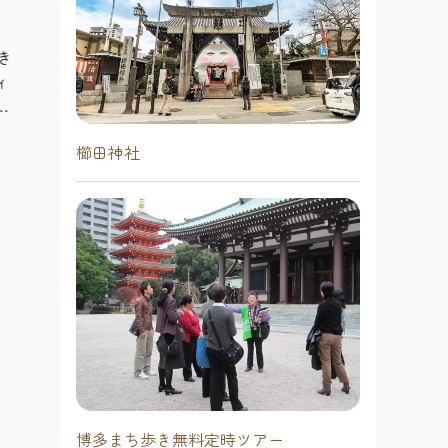
福岡サンパレスホテル&ホール
福岡国際セン
コンサートホール、会議場、宴会
1981年のオー
き
場、ホテル等を備えた複合施設。
わたって福岡市
ィ
ホールはコンサート、バレエ、演劇
シーンを支えてき
で
などが楽しめる2316席を確保。 ホテ
スペースに最大1
る
博多駅エリア
天神・薬院エ
ル１階レストラン＆カフェ「ラグー
能。集会や企業
櫛田神社
備
ン」、ホテル10階に博多湾を一望し
#泊まる
競技等が開催さ
#観る
岡
ながらフレンチを楽しめる展望レス
月に開催される
レ
トラン「ラピュタ」、9階に展望和食
場として市民に
処「銀河」、1階にはレストラン＆カ
る。
フェ「ラグーン」があり、コンサー
トホールをはじめ、様々なスタイル
に応じるブライダルにも人気があ
る。
博多まち歩き無料定時ツアー