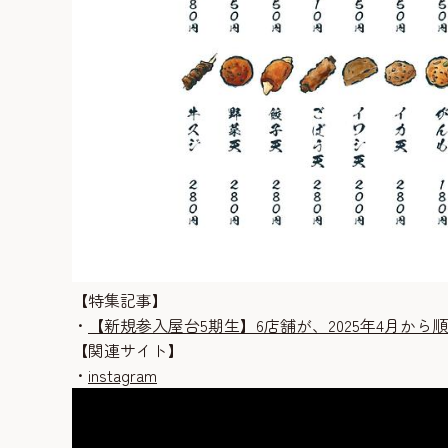
【特集記事】
・
【新規参入屋台5期生】6店舗が、2025年4月から
【関連サイト】
・
instagram