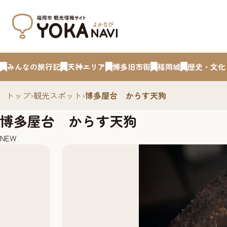
みんなの旅行記
天神エリア
博多旧市街
福岡城
歴史・文化
トップ
›
観光スポット
›
博多屋台 からす天狗
博多屋台 からす天狗
NEW