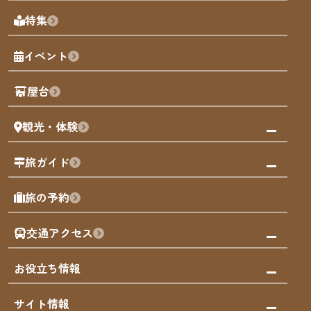
天神エリア
福岡の見どころ
特集
博多旧市街
福岡の魅力
福岡城
イベント
観光カレンダー
歴史・文化
観光PR動画
屋台
まち歩き
観光・体験
福岡グルメ
福岡の祭り
観る・遊ぶ
旅ガイド
屋台
福岡を楽しむ
モデルコース
旅の予約
買う
福岡のアート
AIおまかせコース
体験
福岡のナイトタイム
交通アクセス
オリジナルプラン
泊まる
福岡の歴史・文化
みんなの旅行記
市内交通ガイド
お役立ち情報
サステナブルツーリズム
お得なチケット
福岡検定
お知らせ
サイト情報