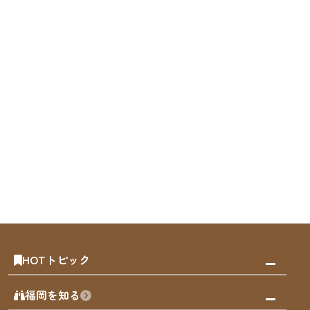
HOTトピック
みんなの旅行記
福岡を知る