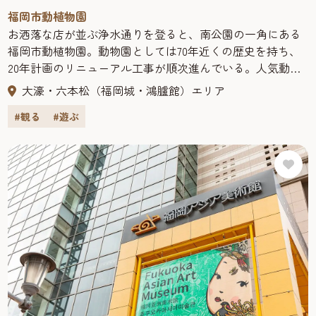
福岡市動植物園
お洒落な店が並ぶ浄水通りを登ると、南公園の一角にある
福岡市動植物園。動物園としては70年近くの歴史を持ち、
20年計画のリニューアル工事が順次進んでいる。人気動物
のキリンやサイをはじめ、国内では珍しいアラビアオリッ
大濠・六本松（福岡城・鴻臚館）エリア
クスなど、約110種類の動物を観察できる。また、植物園で
#観る
#遊ぶ
は珍しい熱帯の植物を展示する温室をはじめとして、バラ
園や花木園など様々なエリアがあり、ハンカチノキなど約
2,600種の植物を観賞できる。動物園の観覧車からは福岡市
を一望できる。