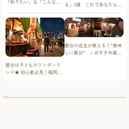
「知りたい」＆「こんな時
る」3選 これであなたも屋
どうしたらいい？」その疑
台通！
問に答えます！
屋台の店主が教える！“美味
しい屋台” ～おすすめ屋台
グルメ編～
屋台は子どものワンダーラ
ンド★ 初心者必見！福岡博
多・子連れ屋台のススメ
PR