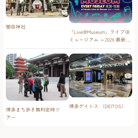
櫛田神社
「Live@Museum」ライブ＠
ミュージアム ～2026 最新イ
ベントスケジュール！【福
岡アジア美術館】
博多デイトス （DEITOS）
博多まち歩き無料定時ツ
アー