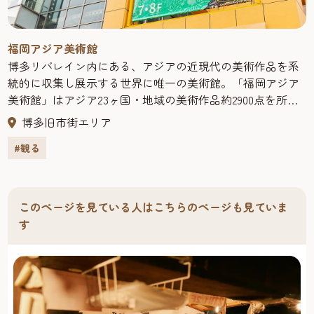
福岡アジア美術館
博多リバレイン内にある、アジアの近現代の美術作品を系
統的に収集し展示する世界に唯一の美術館。「福岡アジア
美術館」はアジア23ヶ国・地域の美術作品約2900点を所
蔵・展示。作品展示だけにとどまらず、アジアのアーティ
博多旧市街エリア
ストを招いての制作やワークショップなども行っていま
#観る
す。また、ミュージアムショップには、オリジナルグッズ
や関連出版物、アジア各国の多彩な小物や調度品など魅力
的な商品が豊富です。
このページを見ている人はこちらのページも見ていま
す