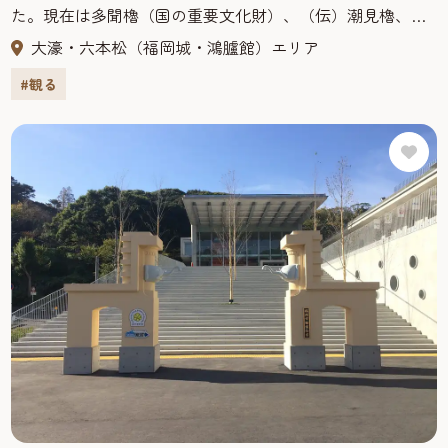
た。現在は多聞櫓（国の重要文化財）、（伝）潮見櫓、下
之橋御門、潮見櫓などが保存され、大天守台は展望台に
大濠・六本松（福岡城・鴻臚館）エリア
なっている。堀には県指定天然記念物のツクシオオガヤツ
#観る
リが自生し、城内には万葉歌碑もある。国指定の史跡で、
別名「舞鶴城」とも呼ばれている。