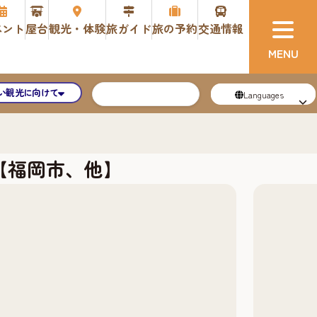
ベント
屋台
観光・体験
旅ガイド
旅の予約
交通情報
い観光に向けて
Languages
【福岡市、他】