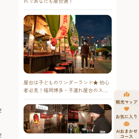
れであなたも屋台通！
屋台は子どものワンダーランド★ 初心
者必見！福岡博多・子連れ屋台のスス
メ
観光マップ
そ
お気に入り
AIおまかせ
そ
コース