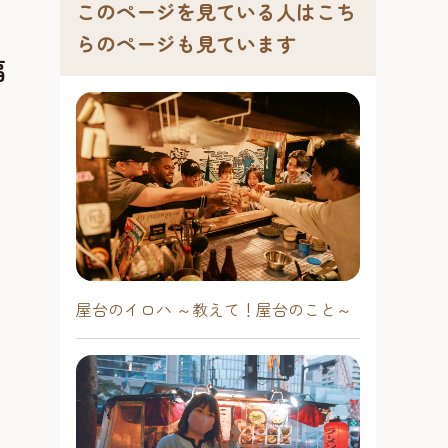
このページを見ている人はこち
らのページも見ています
福
屋台のイロハ ～教えて！屋台のこと～