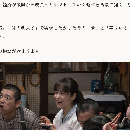
、経済が復興から成長へとシフトしていく昭和を背景に描く、
演。「味の明太子」で実現したかったその「夢」と「辛子明太
す。
の物語が始まります。