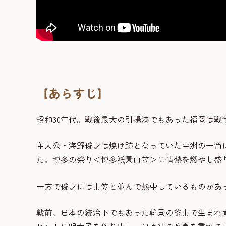
【あらすじ】
昭和30年代。戦後最大の引揚港でもあった福岡は戦
主人公・海野俊之は焼け跡となっていた中洲の一角
た。博多の祭り＜博多
園山笠＞に情熱を燃やし盛
祇
一方で俊之には山笠と並んで熱中しているものがあ
戦前、日本の統治下でもあった韓国の釜山で生まれ育