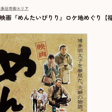
博多旧市街エリア
 映画『めんたいぴりり』ロケ地めぐり【