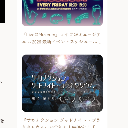
「Live@Museum」ライブ＠ミュージア
ム ～2026 最新イベントスケジュール！
【福岡アジア美術館】
い
『サカナクション グッドナイト・プラ
」を
ネタリウム』が今年も上映決定！【福