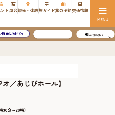
ベント
屋台
観光・体験
旅ガイド
旅の予約
交通情報
い観光に向けて
Languages
ジオ／あじびホール】
時30分～20時）