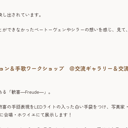
映し出されています。
とができなかったベートーヴェンやシラーの想いを感じ、見て
。
トセッション＆手歌ワークショップ ＠交流ギャラリー＆交
「歓喜―Freude―」。
喜の手話表現をLEDライトの入った白い手袋をつけ、写真家
日に会場・ホワイエにて展示します！