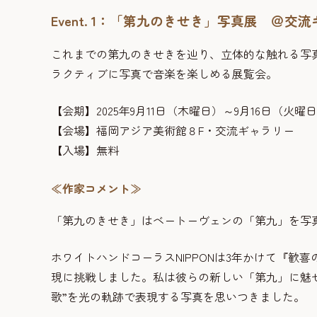
Event. 1：「第九のきせき」写真展 ＠交
これまでの第九のきせきを辿り、立体的な触れる写
ラクティブに写真で音楽を楽しめる展覧会。
【会期】2025年9月11日（木曜日）～9月16日（火曜
【会場】福岡アジア美術館８F・交流ギャラリー
【入場】無料
≪作家コメント≫
「第九のきせき」はベートーヴェンの「第九」を写
ホワイトハンドコーラスNIPPONは3年かけて『歓
現に挑戦しました。私は彼らの新しい「第九」に魅
歌”を光の軌跡で表現する写真を思いつきました。