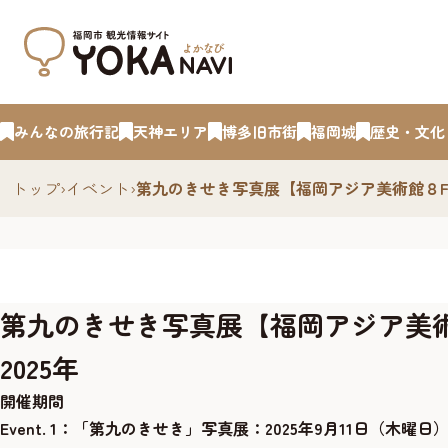
みんなの旅行記
天神エリア
博多旧市街
福岡城
歴史・文化
トップ
›
イベント
›
第九のきせき写真展【福岡アジア美術館８F
第九のきせき写真展【福岡アジア美
2025年
開催期間
Event. 1：「第九のきせき」写真展：
2025年9月11日（木曜