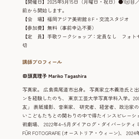
【開催日】2025年9月15日（月曜日・祝日）●1回目／1
前から開始します。
【会 場】福岡アジア美術館８F・交流スタジオ
【参加費】無料（事前申込不要）
【定 員】手歌ワークショップ：定員なし フォトセ
切
講師プロフィール
田頭真理子 Mariko Tagashira
写真家。 広島県尾道市出身。 写真家立木義浩氏と
ンを経験したのち、 東京工芸大学写真学科入学。20
友」 表紙撮影、音楽家、 研究者、経営者、政治家の
いこどもたちとの関わりの中で得たインスピレーション
術劇場、 2022年4~5月ダイアログ・ダイバーシティミュー
FÜR FOTOGRAFIE (オーストリア・ウィーン)、 