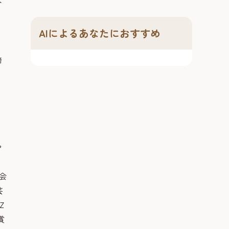
分
AIによるあなたにおすすめ
締
マ
会
芸
Z
賞