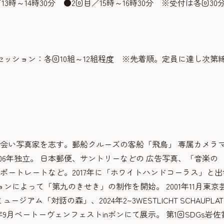
3時～14時30分 ●2回目／15時～16時30分 ※受付は各回30
ッション：各回10組～12組程度 ※先着順。定員に達し次第
出会い写真家を志す。郵船クルーズの客船「飛鳥」 専属カメラ
06年独立。 日本郵便、サントリーなどの 広告写真、「音楽の
ポートレートなど。2017年に「ホワイトハンドコーラス」と出
によって「第九のきせき」の制作を開始。 2001年11月東京
ジアム「対話の森」、2024年2~3WESTLICHT SCHAUPLAT
2024年9月ベートーヴェンフェストinボンにて展示。 第1回SDGs岩佐