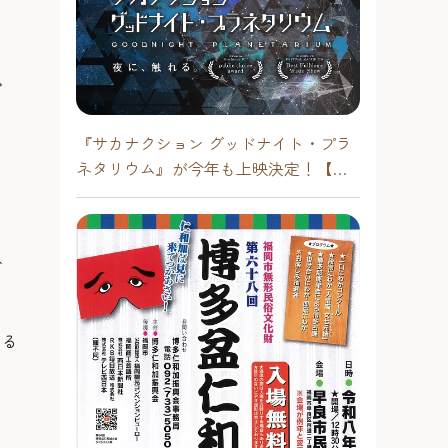
ト
『サカナクション グッドナイト・プラ
ネタリウム』が今年も上映決定！【福
岡市科学館 ドームシアター】2026年
ト
じる