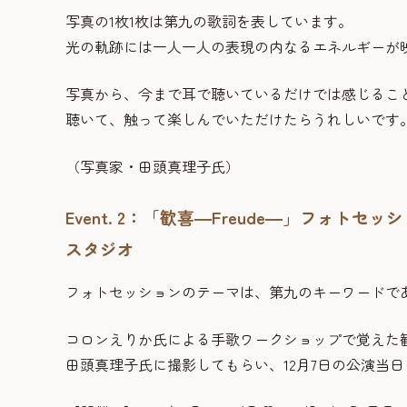
写真の1枚1枚は第九の歌詞を表しています。
光の軌跡には一人一人の表現の内なるエネルギーが
写真から、今まで耳で聴いているだけでは感じるこ
聴いて、触って楽しんでいただけたらうれしいです
（写真家・田頭真理子氏）
Event. 2：「歓喜―Freude―」フォ
スタジオ
フォトセッションのテーマは、第九のキーワードである
コロンえりか氏による手歌ワークショップで覚えた歓
田頭真理子氏に撮影してもらい、12月7日の公演当