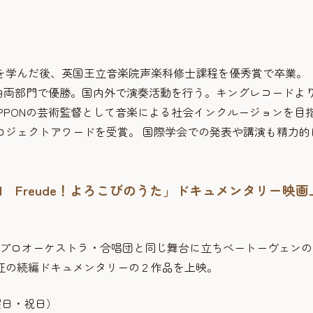
を学んだ後、英国王立音楽院声楽科修士課程を優秀賞で卒業。
歌曲両部門で優勝。国内外で演奏活動を行う。キングレコードよ
NIPPONの芸術監督として音楽による社会インクルージョンを目
プロジェクトアワードを受賞。 国際学会での発表や講演も精力的
PON Freude！よろこびのうた」ドキュメンタリー映画
ちがプロオーケストラ・合唱団と同じ舞台に立ちベートーヴェンの
征の続編ドキュメンタリーの２作品を上映。
月曜日・祝日）