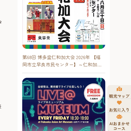
タ
第68回 博多盆仁和加大会 2026年 【福
岡市立早良市民センター】～仁和加も
あるけん博多たい！！
観光マップ
表
お気に入り
AIおまかせ
コース