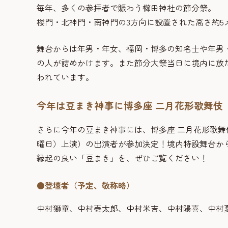
毎年、多くの参拝者で賑わう櫛田神社の節分祭。
楼門・北神門・南神門の3方向に設置された高さ約5
舞台からは年男・年女、福岡・博多の知名士や年男
の人が詰めかけます。また節分大祭当日に境内に放
われています。
今年は豆まき神事に博多座 二月花形歌舞伎
さらに今年の豆まき神事には、博多座 二月花形歌舞伎
曜日）上演）の出演者が参加決定！境内特設舞台から
縁起の良い「豆まき」を、ぜひご覧ください！
●登壇者（予定、敬称略）
中村獅童、中村壱太郎、中村米吉、中村陽喜、中村