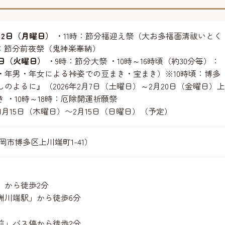
月2日（月曜日）
・11時：節分福迎え祭（大お多福面清祓いとく
8時：節分前夜祭（鬼神楽奉納）
3日（火曜日）
・9時：節分大祭 ・10時～16時頃（約30分毎）：
・年男・年女による裃姿での豆まき・宝まき）※10時頃：博多
のよるに』（2026年2月7日（土曜日）～2月20日（金曜日）上
 ・10時～18時：厄除開運祈願祭
年1月15日（木曜日）〜2月15日（日曜日）（予定）
岡市博多区上川端町1-41）
」から徒歩2分
洲川端駅」から徒歩6分
前」バス停から徒歩2分