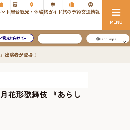
ベント
屋台
観光・体験
旅ガイド
旅の予約
交通情報
い観光に向けて
Languages
に』出演者が登場！
二月花形歌舞伎 『あらし