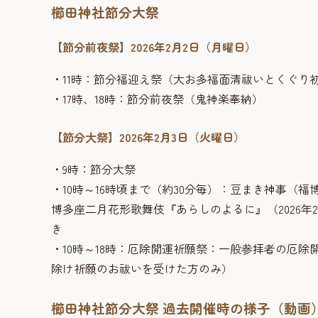
櫛田神社節分大祭
【節分前夜祭】2026年2月2日（月曜日）
・11時：節分福迎え祭（大お多福面清祓いとくぐり
・17時、18時：節分前夜祭（鬼神楽奉納）
【節分大祭】2026年2月3日（火曜日）
・9時：節分大祭
・10時～16時頃まで（約30分毎）：豆まき神事（
博多座二月花形歌舞伎『あらしのよるに』（2026年
き
・10時～18時：厄除開運祈願祭：一般参拝者の厄
除け祈願のお祓いを受けた方のみ）
櫛田神社節分大祭 過去開催時の様子（動画