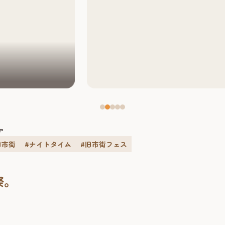
ア
旧市街
#ナイトタイム
#旧市街フェス
祭。