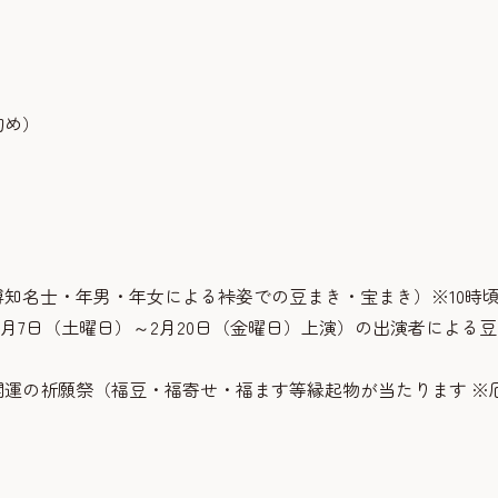
初め）
福博知名士・年男・年女による裃姿での豆まき・宝まき）※10時
2月7日（土曜日）～2月20日（金曜日）上演）の出演者による
除開運の祈願祭（福豆・福寄せ・福ます等縁起物が当たります ※
）