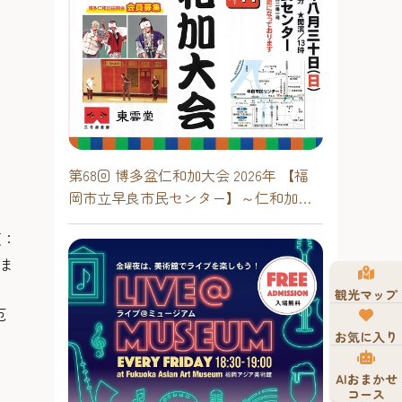
第68回 博多盆仁和加大会 2026年 【福
岡市立早良市民センター】～仁和加も
あるけん博多たい！！
頃：
豆ま
観光マップ
厄
お気に入り
AIおまかせ
コース