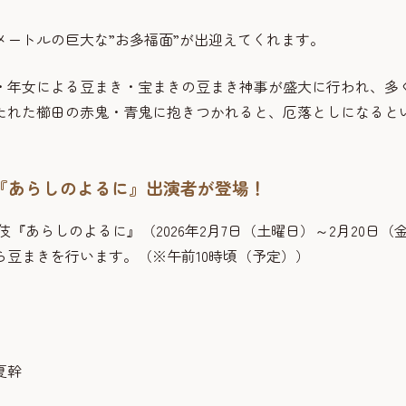
メートルの巨大な”お多福面”が出迎えてくれます。
・年女による豆まき・宝まきの豆まき神事が盛大に行われ、多
たれた櫛田の赤鬼・青鬼に抱きつかれると、厄落としになると
『あらしのよるに』出演者が登場！
『あらしのよるに』（2026年2月7日（土曜日）～2月20日（
豆まきを行います。（※午前10時頃（予定））
夏幹