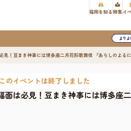
福岡を知る
特集
イ
よりよ
面は必見！豆まき神事には博多座二月花形歌舞伎 『あらしのよる
このイベントは終了しました
お多福面は必見！豆まき神事には博多座