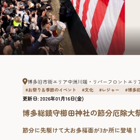
博多旧市街エリア
中洲川端・リバーフロントエリ
#お祭り＆季節のイベント
#文化
#レジャー
#博多
更新日:
2026年01月16日(金)
博多総鎮守櫛田神社の節分厄除大
節分に先駆けて大お多福面が3か所に登場！