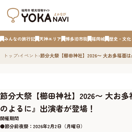
みんなの旅行記
天神エリア
博多旧市街
福岡城
歴史・文化
トップ
›
イベント
›
節分大祭【櫛田神社】2026〜 大お多福
節分大祭【櫛田神社】2026〜 大
のよるに』出演者が登場！
開催期間
●節分前夜祭
：2026年2月2日（月曜日）