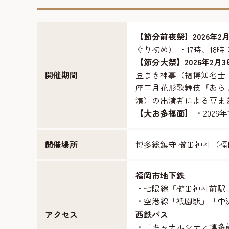
【節分前夜祭】2026年2
ぐり初め） ・17時、1
【節分大祭】2026年2月
開催期間
豆まき神事（福博知名士
座二月花形歌舞伎『あらし
演）の出演者による豆まき
【大お多福面】
・2026
開催場所
博多総鎮守 櫛田神社（福
福岡市地下鉄
・七隈線「櫛田神社前駅
・空港線「
園駅」「中
祇
アクセス
西鉄バス
・「キャナルシティ博多