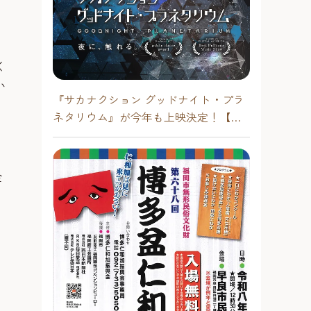
く
い
『サカナクション グッドナイト・プラ
ネタリウム』が今年も上映決定！【福
岡市科学館 ドームシアター】2026年
金