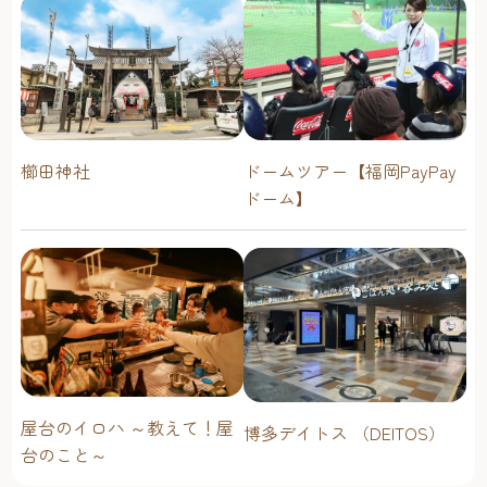
櫛田神社
ドームツアー【福岡PayPay
ドーム】
屋台のイロハ ～教えて！屋
博多デイトス （DEITOS）
台のこと～