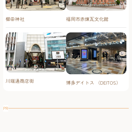
櫛田神社
福岡市赤煉瓦文化館
川端通商店街
博多デイトス （DEITOS）
PR