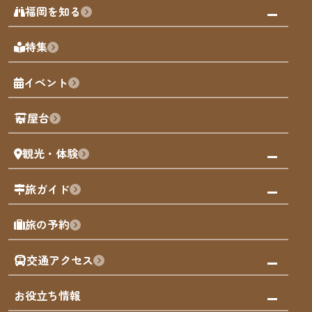
みんなの旅行記
福岡を知る
天神エリア
福岡の見どころ
特集
博多旧市街
福岡の魅力
福岡城
イベント
観光カレンダー
歴史・文化
観光PR動画
屋台
まち歩き
観光・体験
福岡グルメ
福岡の祭り
観る・遊ぶ
旅ガイド
屋台
福岡を楽しむ
モデルコース
旅の予約
買う
福岡のアート
AIおまかせコース
体験
福岡のナイトタイム
交通アクセス
オリジナルプラン
泊まる
福岡の歴史・文化
みんなの旅行記
市内交通ガイド
お役立ち情報
サステナブルツーリズム